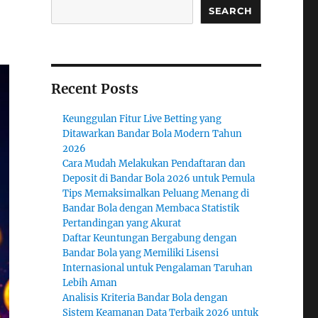
SEARCH
Recent Posts
Keunggulan Fitur Live Betting yang
Ditawarkan Bandar Bola Modern Tahun
2026
Cara Mudah Melakukan Pendaftaran dan
Deposit di Bandar Bola 2026 untuk Pemula
Tips Memaksimalkan Peluang Menang di
Bandar Bola dengan Membaca Statistik
Pertandingan yang Akurat
Daftar Keuntungan Bergabung dengan
Bandar Bola yang Memiliki Lisensi
Internasional untuk Pengalaman Taruhan
Lebih Aman
Analisis Kriteria Bandar Bola dengan
Sistem Keamanan Data Terbaik 2026 untuk