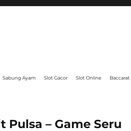
Sabung Ayam
Slot Gacor
Slot Online
Baccarat
it Pulsa – Game Seru