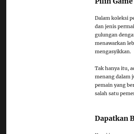
Pilih Game 
Dalam koleksi p
dan jenis permai
gulungan dengan
menawarkan lebi
mengasyikkan.
Tak hanya itu, 
menang dalam ju
pemain yang ber
salah satu peme
Dapatkan 