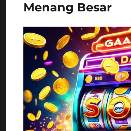
Menang Besar