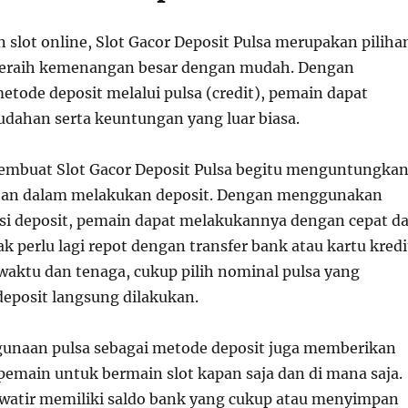
 slot online, Slot Gacor Deposit Pulsa merupakan piliha
meraih kemenangan besar dengan mudah. Dengan
ode deposit melalui pulsa (credit), pemain dapat
ahan serta keuntungan yang luar biasa.
embuat Slot Gacor Deposit Pulsa begitu menguntungka
an dalam melakukan deposit. Dengan menggunakan
psi deposit, pemain dapat melakukannya dengan cepat d
ak perlu lagi repot dengan transfer bank atau kartu kredi
ktu dan tenaga, cukup pilih nominal pulsa yang
deposit langsung dilakukan.
ggunaan pulsa sebagai metode deposit juga memberikan
pemain untuk bermain slot kapan saja dan di mana saja.
watir memiliki saldo bank yang cukup atau menyimpan