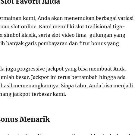
Slot Favorit Anda
ermainan kami, Anda akan menemukan berbagai variasi
nan slot online. Kami memiliki slot tradisional tiga-
 simbol klasik, serta slot video lima-gulungan yang
h banyak garis pembayaran dan fitur bonus yang
ada juga progressive jackpot yang bisa membuat Anda
mlah besar. Jackpot ini terus bertambah hingga ada
hasil memenangkannya. Siapa tahu, Anda bisa menjadi
nang jackpot terbesar kami.
Bonus Menarik