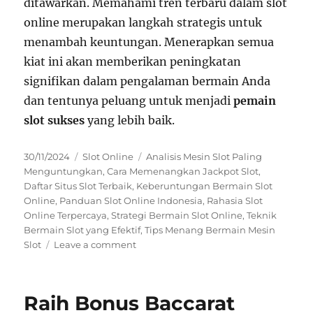
ditawarkan. Memahami tren terbaru dalam slot
online merupakan langkah strategis untuk
menambah keuntungan. Menerapkan semua
kiat ini akan memberikan peningkatan
signifikan dalam pengalaman bermain Anda
dan tentunya peluang untuk menjadi
pemain
slot sukses
yang lebih baik.
Posted
Categories
Tags
30/11/2024
Slot Online
Analisis Mesin Slot Paling
on
Menguntungkan
,
Cara Memenangkan Jackpot Slot
,
Daftar Situs Slot Terbaik
,
Keberuntungan Bermain Slot
Online
,
Panduan Slot Online Indonesia
,
Rahasia Slot
Online Terpercaya
,
Strategi Bermain Slot Online
,
Teknik
Bermain Slot yang Efektif
,
Tips Menang Bermain Mesin
on
Slot
Leave a comment
Kiat
Menang
di
Raih Bonus Baccarat
Slot