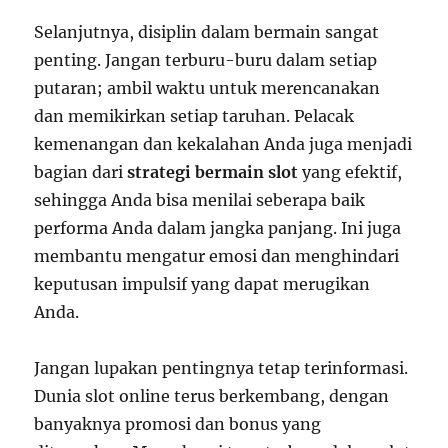
Selanjutnya, disiplin dalam bermain sangat
penting. Jangan terburu-buru dalam setiap
putaran; ambil waktu untuk merencanakan
dan memikirkan setiap taruhan. Pelacak
kemenangan dan kekalahan Anda juga menjadi
bagian dari
strategi bermain slot
yang efektif,
sehingga Anda bisa menilai seberapa baik
performa Anda dalam jangka panjang. Ini juga
membantu mengatur emosi dan menghindari
keputusan impulsif yang dapat merugikan
Anda.
Jangan lupakan pentingnya tetap terinformasi.
Dunia slot online terus berkembang, dengan
banyaknya promosi dan bonus yang