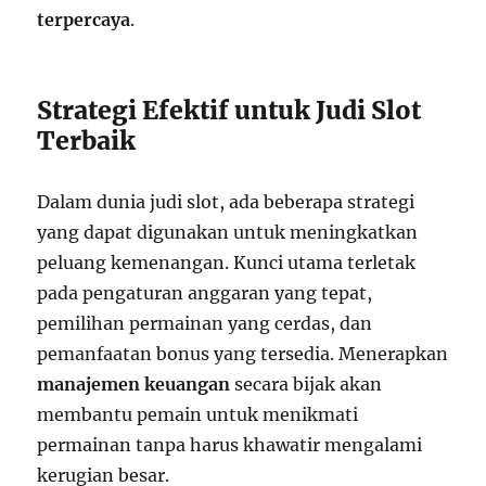
terpercaya
.
Strategi Efektif untuk Judi Slot
Terbaik
Dalam dunia judi slot, ada beberapa strategi
yang dapat digunakan untuk meningkatkan
peluang kemenangan. Kunci utama terletak
pada pengaturan anggaran yang tepat,
pemilihan permainan yang cerdas, dan
pemanfaatan bonus yang tersedia. Menerapkan
manajemen keuangan
secara bijak akan
membantu pemain untuk menikmati
permainan tanpa harus khawatir mengalami
kerugian besar.