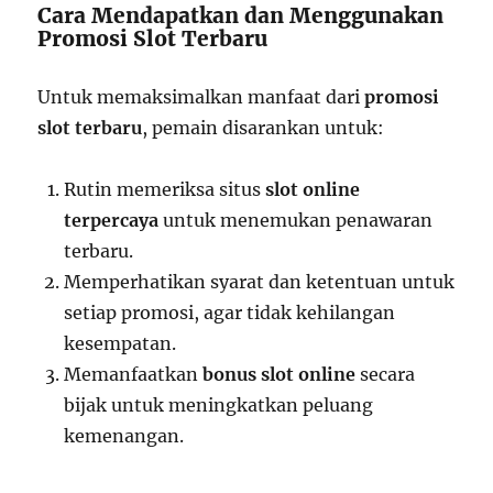
Cara Mendapatkan dan Menggunakan
Promosi Slot Terbaru
Untuk memaksimalkan manfaat dari
promosi
slot terbaru
, pemain disarankan untuk:
Rutin memeriksa situs
slot online
terpercaya
untuk menemukan penawaran
terbaru.
Memperhatikan syarat dan ketentuan untuk
setiap promosi, agar tidak kehilangan
kesempatan.
Memanfaatkan
bonus slot online
secara
bijak untuk meningkatkan peluang
kemenangan.