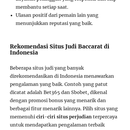
membantu setiap saat.
Ulasan positif dari pemain lain yang
menunjukkan reputasi yang baik.
Rekomendasi Situs Judi Baccarat di
Indonesia
Beberapa situs judi yang banyak
direkomendasikan di Indonesia menawarkan
pengalaman yang baik. Contoh yang patut
dicatat adalah Bet365 dan Sbobet, dikenal
dengan promosi bonus yang menarik dan
berbagai fitur menarik lainnya. Pilih situs yang
memenuhi
ciri-ciri situs perjudian
terpercaya
untuk mendapatkan pengalaman terbaik