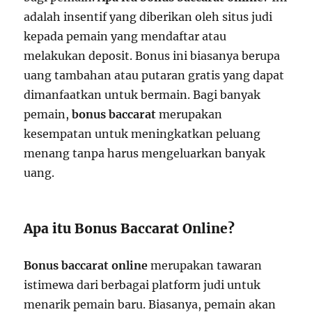
adalah insentif yang diberikan oleh situs judi
kepada pemain yang mendaftar atau
melakukan deposit. Bonus ini biasanya berupa
uang tambahan atau putaran gratis yang dapat
dimanfaatkan untuk bermain. Bagi banyak
pemain,
bonus baccarat
merupakan
kesempatan untuk meningkatkan peluang
menang tanpa harus mengeluarkan banyak
uang.
Apa itu Bonus Baccarat Online?
Bonus baccarat online
merupakan tawaran
istimewa dari berbagai platform judi untuk
menarik pemain baru. Biasanya, pemain akan