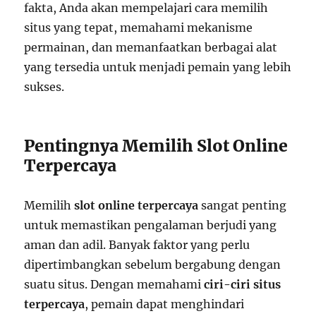
fakta, Anda akan mempelajari cara memilih
situs yang tepat, memahami mekanisme
permainan, dan memanfaatkan berbagai alat
yang tersedia untuk menjadi pemain yang lebih
sukses.
Pentingnya Memilih Slot Online
Terpercaya
Memilih
slot online terpercaya
sangat penting
untuk memastikan pengalaman berjudi yang
aman dan adil. Banyak faktor yang perlu
dipertimbangkan sebelum bergabung dengan
suatu situs. Dengan memahami
ciri-ciri situs
terpercaya
, pemain dapat menghindari