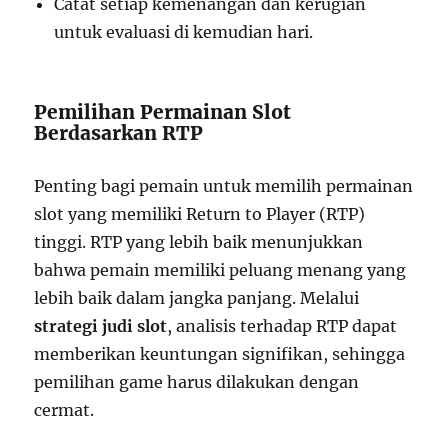
Catat setiap kemenangan dan kerugian
untuk evaluasi di kemudian hari.
Pemilihan Permainan Slot
Berdasarkan RTP
Penting bagi pemain untuk memilih permainan
slot yang memiliki Return to Player (RTP)
tinggi. RTP yang lebih baik menunjukkan
bahwa pemain memiliki peluang menang yang
lebih baik dalam jangka panjang. Melalui
strategi judi slot
, analisis terhadap RTP dapat
memberikan keuntungan signifikan, sehingga
pemilihan game harus dilakukan dengan
cermat.