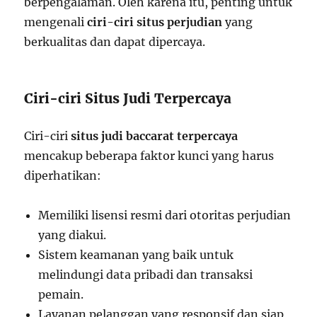
berpengalaman. Oleh karena itu, penting untuk
mengenali
ciri-ciri situs perjudian
yang
berkualitas dan dapat dipercaya.
Ciri-ciri Situs Judi Terpercaya
Ciri-ciri
situs judi baccarat terpercaya
mencakup beberapa faktor kunci yang harus
diperhatikan:
Memiliki lisensi resmi dari otoritas perjudian
yang diakui.
Sistem keamanan yang baik untuk
melindungi data pribadi dan transaksi
pemain.
Layanan pelanggan yang responsif dan siap