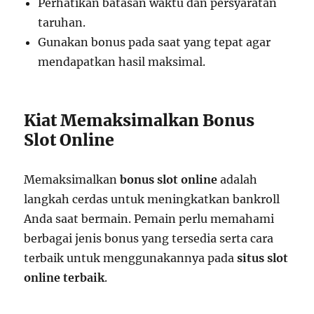
Perhatikan batasan waktu dan persyaratan
taruhan.
Gunakan bonus pada saat yang tepat agar
mendapatkan hasil maksimal.
Kiat Memaksimalkan Bonus
Slot Online
Memaksimalkan
bonus slot online
adalah
langkah cerdas untuk meningkatkan bankroll
Anda saat bermain. Pemain perlu memahami
berbagai jenis bonus yang tersedia serta cara
terbaik untuk menggunakannya pada
situs slot
online terbaik
.