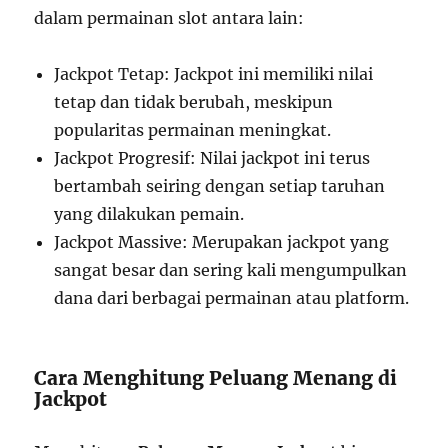
dalam permainan slot antara lain:
Jackpot Tetap: Jackpot ini memiliki nilai
tetap dan tidak berubah, meskipun
popularitas permainan meningkat.
Jackpot Progresif: Nilai jackpot ini terus
bertambah seiring dengan setiap taruhan
yang dilakukan pemain.
Jackpot Massive: Merupakan jackpot yang
sangat besar dan sering kali mengumpulkan
dana dari berbagai permainan atau platform.
Cara Menghitung Peluang Menang di
Jackpot