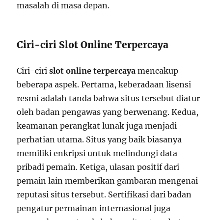
masalah di masa depan.
Ciri-ciri Slot Online Terpercaya
Ciri-ciri
slot online terpercaya
mencakup
beberapa aspek. Pertama, keberadaan lisensi
resmi adalah tanda bahwa situs tersebut diatur
oleh badan pengawas yang berwenang. Kedua,
keamanan perangkat lunak juga menjadi
perhatian utama. Situs yang baik biasanya
memiliki enkripsi untuk melindungi data
pribadi pemain. Ketiga, ulasan positif dari
pemain lain memberikan gambaran mengenai
reputasi situs tersebut. Sertifikasi dari badan
pengatur permainan internasional juga