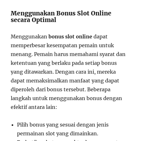
Menggunakan Bonus Slot Online
secara Optimal
Menggunakan
bonus slot online
dapat
memperbesar kesempatan pemain untuk
menang. Pemain harus memahami syarat dan
ketentuan yang berlaku pada setiap bonus
yang ditawarkan. Dengan cara ini, mereka
dapat memaksimalkan manfaat yang dapat
diperoleh dari bonus tersebut. Beberapa
langkah untuk menggunakan bonus dengan
efektif antara lain:
Pilih bonus yang sesuai dengan jenis
permainan slot yang dimainkan.