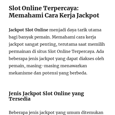
Slot Online Terpercaya:
Memahami Cara Kerja Jackpot
Jackpot Slot Online
menjadi daya tarik utama
bagi banyak pemain. Memahami cara kerja
jackpot sangat penting, terutama saat memilih
permainan di situs Slot Online Terpercaya. Ada
beberapa jenis jackpot yang dapat diakses oleh
pemain, masing-masing menawarkan
mekanisme dan potensi yang berbeda.
Jenis Jackpot Slot Online yang
Tersedia
Beberapa jenis jackpot yang umum ditemukan