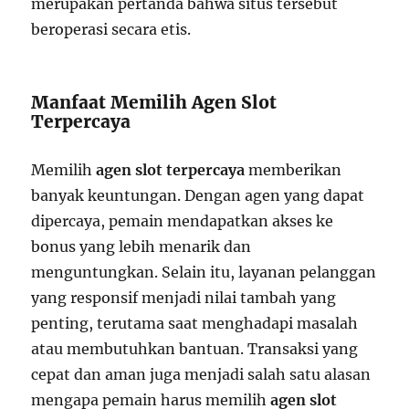
merupakan pertanda bahwa situs tersebut
beroperasi secara etis.
Manfaat Memilih Agen Slot
Terpercaya
Memilih
agen slot terpercaya
memberikan
banyak keuntungan. Dengan agen yang dapat
dipercaya, pemain mendapatkan akses ke
bonus yang lebih menarik dan
menguntungkan. Selain itu, layanan pelanggan
yang responsif menjadi nilai tambah yang
penting, terutama saat menghadapi masalah
atau membutuhkan bantuan. Transaksi yang
cepat dan aman juga menjadi salah satu alasan
mengapa pemain harus memilih
agen slot