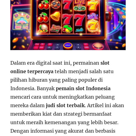
Dalam era digital saat ini, permainan
slot
online terpercaya
telah menjadi salah satu
pilihan hiburan yang paling populer di
Indonesia. Banyak
pemain slot Indonesia
mencari cara untuk meningkatkan peluang
mereka dalam
judi slot terbaik
. Artikel ini akan
memberikan kiat dan strategi bermanfaat
untuk meraih kemenangan yang lebih besar.
Dengan informasi yang akurat dan berbasis