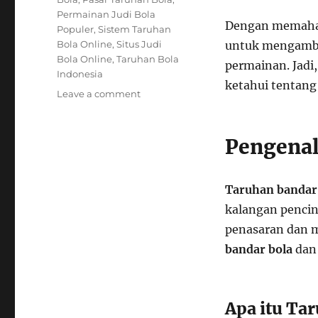
Permainan Judi Bola
Dengan memaha
Populer
,
Sistem Taruhan
Bola Online
,
Situs Judi
untuk mengambil
Bola Online
,
Taruhan Bola
permainan. Jadi
Indonesia
ketahui tentang 
on
Leave a comment
Panduan
Utama
Taruhan
Pengenal
Bandar
Bola
Online
Taruhan bandar
kalangan pencin
penasaran dan 
bandar bola
dan 
Apa itu Ta