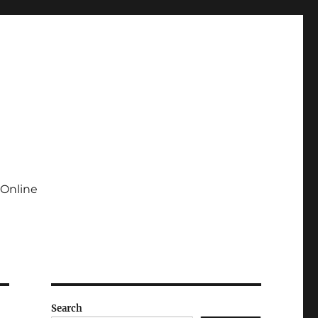
 Online
Search