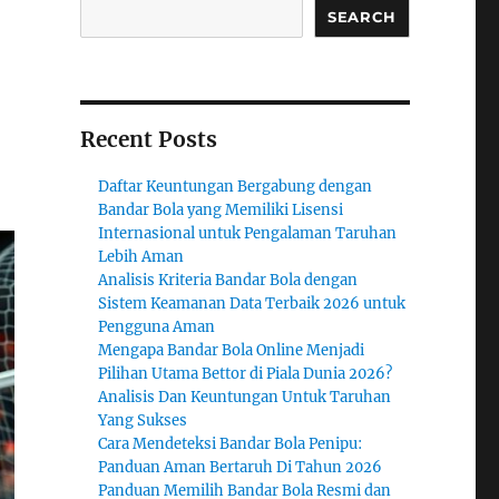
SEARCH
Recent Posts
Daftar Keuntungan Bergabung dengan
Bandar Bola yang Memiliki Lisensi
Internasional untuk Pengalaman Taruhan
Lebih Aman
Analisis Kriteria Bandar Bola dengan
Sistem Keamanan Data Terbaik 2026 untuk
Pengguna Aman
Mengapa Bandar Bola Online Menjadi
Pilihan Utama Bettor di Piala Dunia 2026?
Analisis Dan Keuntungan Untuk Taruhan
Yang Sukses
Cara Mendeteksi Bandar Bola Penipu:
Panduan Aman Bertaruh Di Tahun 2026
Panduan Memilih Bandar Bola Resmi dan