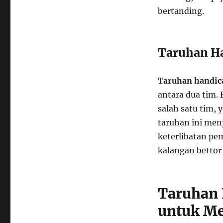
bertanding.
Taruhan H
Taruhan handic
antara dua tim.
salah satu tim, 
taruhan ini men
keterlibatan pem
kalangan bettor
Taruhan 
untuk M