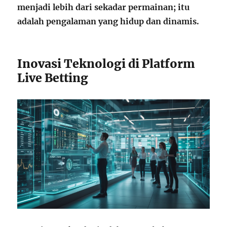
menjadi lebih dari sekadar permainan; itu
adalah pengalaman yang hidup dan dinamis.
Inovasi Teknologi di Platform
Live Betting