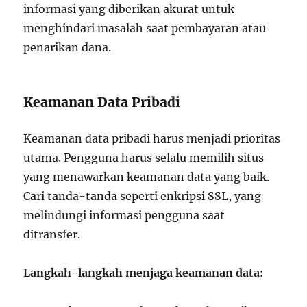
informasi yang diberikan akurat untuk
menghindari masalah saat pembayaran atau
penarikan dana.
Keamanan Data Pribadi
Keamanan data pribadi harus menjadi prioritas
utama. Pengguna harus selalu memilih situs
yang menawarkan keamanan data yang baik.
Cari tanda-tanda seperti enkripsi SSL, yang
melindungi informasi pengguna saat
ditransfer.
Langkah-langkah menjaga keamanan data: