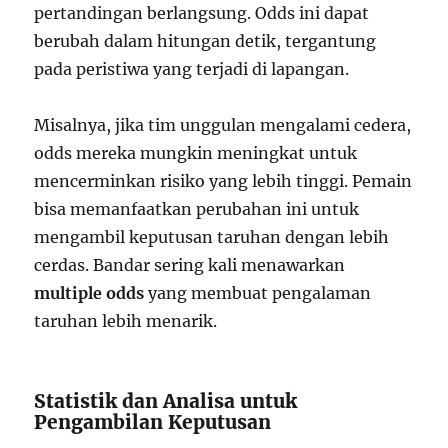
pertandingan berlangsung. Odds ini dapat
berubah dalam hitungan detik, tergantung
pada peristiwa yang terjadi di lapangan.
Misalnya, jika tim unggulan mengalami cedera,
odds mereka mungkin meningkat untuk
mencerminkan risiko yang lebih tinggi. Pemain
bisa memanfaatkan perubahan ini untuk
mengambil keputusan taruhan dengan lebih
cerdas. Bandar sering kali menawarkan
multiple odds
yang membuat pengalaman
taruhan lebih menarik.
Statistik dan Analisa untuk
Pengambilan Keputusan