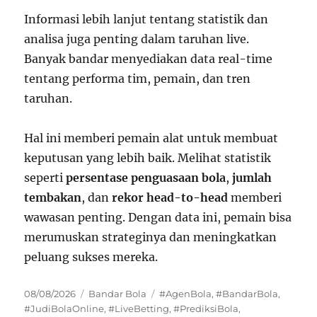
Informasi lebih lanjut tentang statistik dan
analisa juga penting dalam taruhan live.
Banyak bandar menyediakan data real-time
tentang performa tim, pemain, dan tren
taruhan.
Hal ini memberi pemain alat untuk membuat
keputusan yang lebih baik. Melihat statistik
seperti
persentase penguasaan bola
,
jumlah
tembakan
, dan
rekor head-to-head
memberi
wawasan penting. Dengan data ini, pemain bisa
merumuskan strateginya dan meningkatkan
peluang sukses mereka.
Posted
Categories
Tags
08/08/2026
Bandar Bola
#AgenBola
,
#BandarBola
,
on
#JudiBolaOnline
,
#LiveBetting
,
#PrediksiBola
,