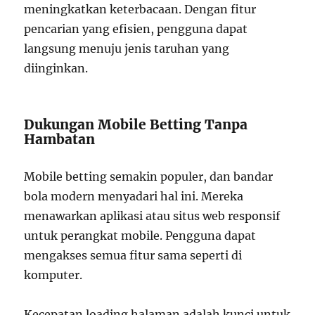
meningkatkan keterbacaan. Dengan fitur
pencarian yang efisien, pengguna dapat
langsung menuju jenis taruhan yang
diinginkan.
Dukungan Mobile Betting Tanpa
Hambatan
Mobile betting semakin populer, dan bandar
bola modern menyadari hal ini. Mereka
menawarkan aplikasi atau situs web responsif
untuk perangkat mobile. Pengguna dapat
mengakses semua fitur sama seperti di
komputer.
Kecepatan loading halaman adalah kunci untuk