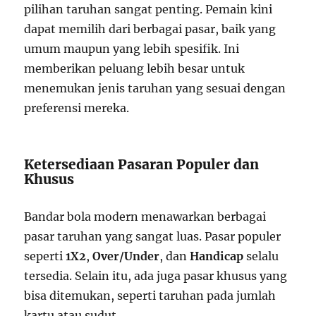
pilihan taruhan sangat penting. Pemain kini
dapat memilih dari berbagai pasar, baik yang
umum maupun yang lebih spesifik. Ini
memberikan peluang lebih besar untuk
menemukan jenis taruhan yang sesuai dengan
preferensi mereka.
Ketersediaan Pasaran Populer dan
Khusus
Bandar bola modern menawarkan berbagai
pasar taruhan yang sangat luas. Pasar populer
seperti
1X2
,
Over/Under
, dan
Handicap
selalu
tersedia. Selain itu, ada juga pasar khusus yang
bisa ditemukan, seperti taruhan pada jumlah
kartu atau sudut.