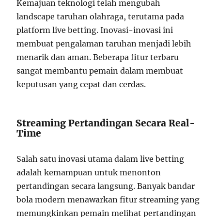
Kemajuan teknologi telah mengubah
landscape taruhan olahraga, terutama pada
platform live betting. Inovasi-inovasi ini
membuat pengalaman taruhan menjadi lebih
menarik dan aman. Beberapa fitur terbaru
sangat membantu pemain dalam membuat
keputusan yang cepat dan cerdas.
Streaming Pertandingan Secara Real-
Time
Salah satu inovasi utama dalam live betting
adalah kemampuan untuk menonton
pertandingan secara langsung. Banyak bandar
bola modern menawarkan fitur streaming yang
memungkinkan pemain melihat pertandingan