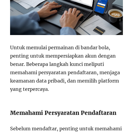
Untuk memulai permainan di bandar bola,
penting untuk mempersiapkan akun dengan
benar. Beberapa langkah kunci meliputi
memahami persyaratan pendaftaran, menjaga
keamanan data pribadi, dan memilih platform
yang terpercaya.
Memahami Persyaratan Pendaftaran
Sebelum mendaftar, penting untuk memahami