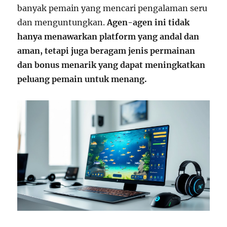
banyak pemain yang mencari pengalaman seru
dan menguntungkan.
Agen-agen ini tidak
hanya menawarkan platform yang andal dan
aman, tetapi juga beragam jenis permainan
dan bonus menarik yang dapat meningkatkan
peluang pemain untuk menang.