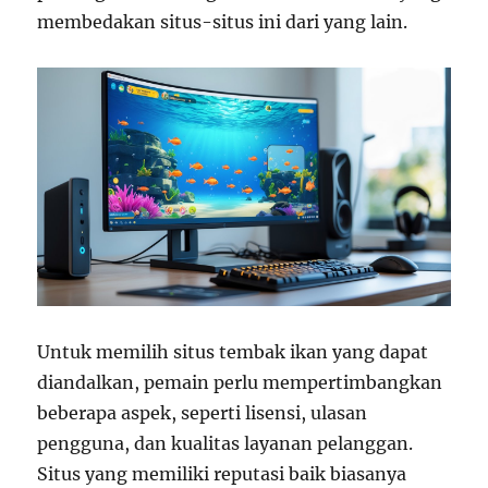
membedakan situs-situs ini dari yang lain.
Untuk memilih situs tembak ikan yang dapat
diandalkan, pemain perlu mempertimbangkan
beberapa aspek, seperti lisensi, ulasan
pengguna, dan kualitas layanan pelanggan.
Situs yang memiliki reputasi baik biasanya