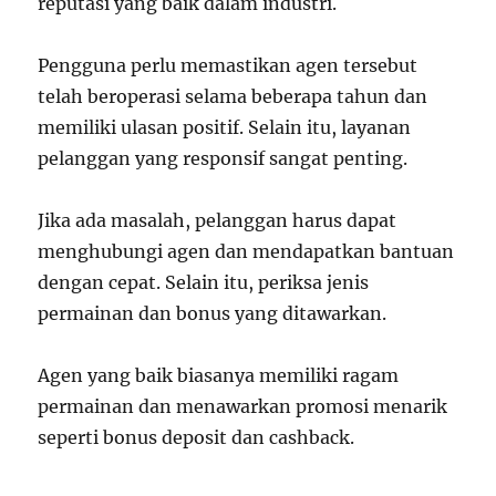
reputasi yang baik dalam industri.
Pengguna perlu memastikan agen tersebut
telah beroperasi selama beberapa tahun dan
memiliki ulasan positif. Selain itu, layanan
pelanggan yang responsif sangat penting.
Jika ada masalah, pelanggan harus dapat
menghubungi agen dan mendapatkan bantuan
dengan cepat. Selain itu, periksa jenis
permainan dan bonus yang ditawarkan.
Agen yang baik biasanya memiliki ragam
permainan dan menawarkan promosi menarik
seperti bonus deposit dan cashback.