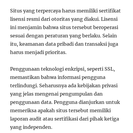
Situs yang terpercaya harus memiliki sertifikat
lisensi resmi dari otoritas yang diakui. Lisensi
ini menjamin bahwa situs tersebut beroperasi
sesuai dengan peraturan yang berlaku. Selain
itu, keamanan data pribadi dan transaksi juga
harus menjadi prioritas.
Penggunaan teknologi enkripsi, seperti SSL,
memastikan bahwa informasi pengguna
terlindungi. Seharusnya ada kebijakan privasi
yang jelas mengenai pengumpulan dan
penggunaan data. Pengguna dianjurkan untuk
memeriksa apakah situs tersebut memiliki
laporan audit atau sertifikasi dari pihak ketiga
yang independen.