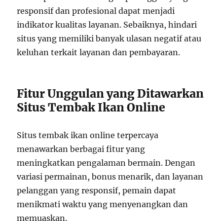
responsif dan profesional dapat menjadi
indikator kualitas layanan. Sebaiknya, hindari
situs yang memiliki banyak ulasan negatif atau
keluhan terkait layanan dan pembayaran.
Fitur Unggulan yang Ditawarkan
Situs Tembak Ikan Online
Situs tembak ikan online terpercaya
menawarkan berbagai fitur yang
meningkatkan pengalaman bermain. Dengan
variasi permainan, bonus menarik, dan layanan
pelanggan yang responsif, pemain dapat
menikmati waktu yang menyenangkan dan
memuaskan.