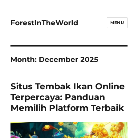
ForestInTheWorld
MENU
Month:
December 2025
Situs Tembak Ikan Online
Terpercaya: Panduan
Memilih Platform Terbaik