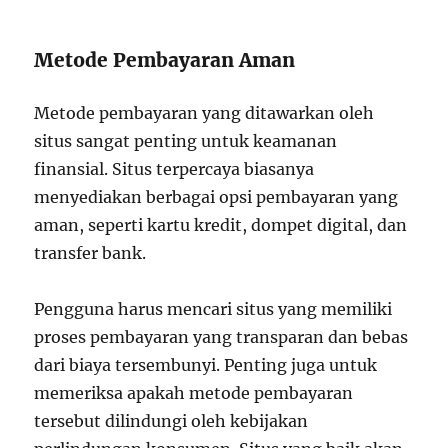
Metode Pembayaran Aman
Metode pembayaran yang ditawarkan oleh
situs sangat penting untuk keamanan
finansial. Situs terpercaya biasanya
menyediakan berbagai opsi pembayaran yang
aman, seperti kartu kredit, dompet digital, dan
transfer bank.
Pengguna harus mencari situs yang memiliki
proses pembayaran yang transparan dan bebas
dari biaya tersembunyi. Penting juga untuk
memeriksa apakah metode pembayaran
tersebut dilindungi oleh kebijakan