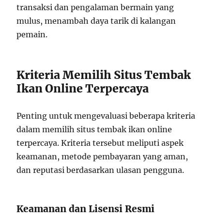
transaksi dan pengalaman bermain yang
mulus, menambah daya tarik di kalangan
pemain.
Kriteria Memilih Situs Tembak
Ikan Online Terpercaya
Penting untuk mengevaluasi beberapa kriteria
dalam memilih situs tembak ikan online
terpercaya. Kriteria tersebut meliputi aspek
keamanan, metode pembayaran yang aman,
dan reputasi berdasarkan ulasan pengguna.
Keamanan dan Lisensi Resmi