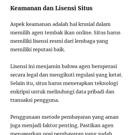
Keamanan dan Lisensi Situs
Aspek keamanan adalah hal krusial dalam
memilih agen tembak ikan online. Situs harus
memiliki lisensi resmi dari lembaga yang
memiliki reputasi baik.
Lisensi ini menjamin bahwa agen beroperasi
secara legal dan mengikuti regulasi yang ketat.
Selain itu, situs harus menerapkan teknologi
enkripsi untuk melindungi data pribadi dan
transaksi pengguna.
Penggunaan metode pembayaran yang aman
juga menjadi faktor penting. Pastikan agen
menawarkan opsi pembayaran yang sudah