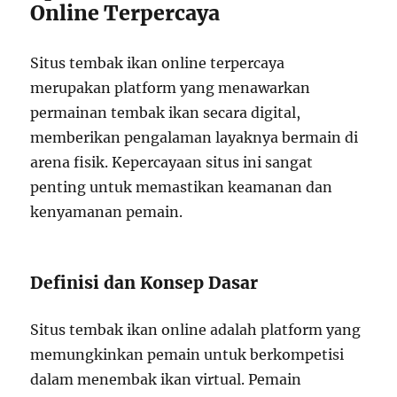
Online Terpercaya
Situs tembak ikan online terpercaya
merupakan platform yang menawarkan
permainan tembak ikan secara digital,
memberikan pengalaman layaknya bermain di
arena fisik. Kepercayaan situs ini sangat
penting untuk memastikan keamanan dan
kenyamanan pemain.
Definisi dan Konsep Dasar
Situs tembak ikan online adalah platform yang
memungkinkan pemain untuk berkompetisi
dalam menembak ikan virtual. Pemain