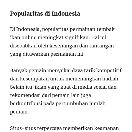
Popularitas di Indonesia
Di Indonesia, popularitas permainan tembak
ikan online meningkat signifikan. Hal ini
disebabkan oleh kesenangan dan tantangan
yang ditawarkan permainan ini.
Banyak pemain menyukai daya tarik kompetitif
dan kesempatan untuk memenangkan hadiah.
Selain itu, iklan yang kuat di media sosial dan
rekomendasi dari pemain lain juga
berkontribusi pada pertumbuhan jumlah
pemain.
Situs-situs terpercaya memberikan keamanan