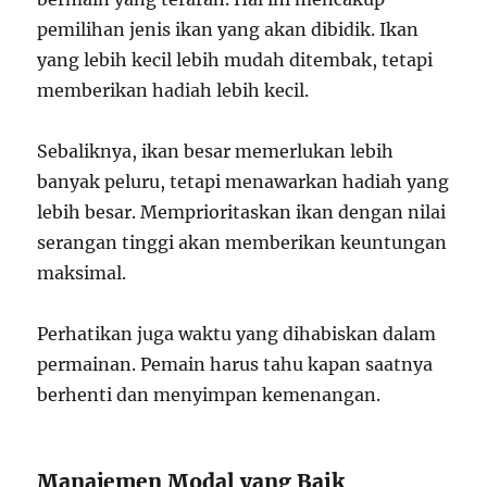
pemilihan jenis ikan yang akan dibidik. Ikan
yang lebih kecil lebih mudah ditembak, tetapi
memberikan hadiah lebih kecil.
Sebaliknya, ikan besar memerlukan lebih
banyak peluru, tetapi menawarkan hadiah yang
lebih besar. Memprioritaskan ikan dengan nilai
serangan tinggi akan memberikan keuntungan
maksimal.
Perhatikan juga waktu yang dihabiskan dalam
permainan. Pemain harus tahu kapan saatnya
berhenti dan menyimpan kemenangan.
Manajemen Modal yang Baik