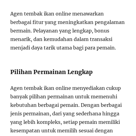
Agen tembak ikan online menawarkan
berbagai fitur yang meningkatkan pengalaman
bermain. Pelayanan yang lengkap, bonus
menarik, dan kemudahan dalam transaksi
menjadi daya tarik utama bagi para pemain.
Pilihan Permainan Lengkap
Agen tembak ikan online menyediakan cukup
banyak pilihan permainan untuk memenuhi
kebutuhan berbagai pemain. Dengan berbagai
jenis permainan, dari yang sederhana hingga
yang lebih kompleks, setiap pemain memiliki
kesempatan untuk memilih sesuai dengan