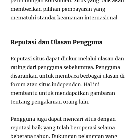
perlindungan konsumen. Situs yang baik akan
memberikan pilihan pembayaran yang
mematuhi standar keamanan internasional.
Reputasi dan Ulasan Pengguna
Reputasi situs dapat diukur melalui ulasan dan
rating dari pengguna sebelumnya. Pengguna
disarankan untuk membaca berbagai ulasan di
forum atau situs independen. Hal ini
membantu untuk mendapatkan gambaran
tentang pengalaman orang lain.
Pengguna juga dapat mencari situs dengan
reputasi baik yang telah beroperasi selama
beberapa tahun. Dukungan pelanggan yang