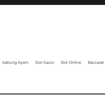
Sabung Ayam
Slot Gacor
Slot Online
Baccarat