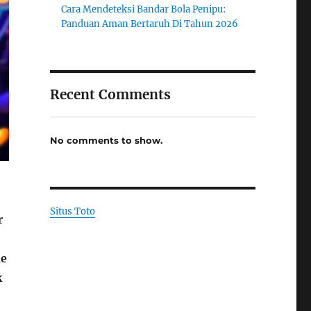
Cara Mendeteksi Bandar Bola Penipu:
Panduan Aman Bertaruh Di Tahun 2026
Recent Comments
No comments to show.
Situs Toto
r
de
k