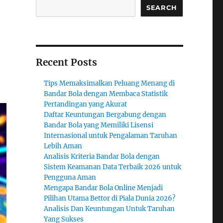
SEARCH
Recent Posts
Tips Memaksimalkan Peluang Menang di
Bandar Bola dengan Membaca Statistik
Pertandingan yang Akurat
Daftar Keuntungan Bergabung dengan
Bandar Bola yang Memiliki Lisensi
Internasional untuk Pengalaman Taruhan
Lebih Aman
Analisis Kriteria Bandar Bola dengan
Sistem Keamanan Data Terbaik 2026 untuk
Pengguna Aman
Mengapa Bandar Bola Online Menjadi
Pilihan Utama Bettor di Piala Dunia 2026?
Analisis Dan Keuntungan Untuk Taruhan
Yang Sukses