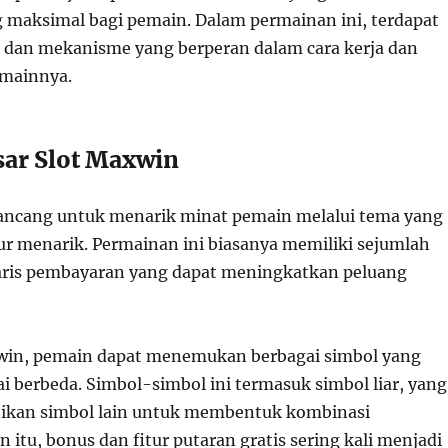
maksimal bagi pemain. Dalam permainan ini, terdapat
 dan mekanisme yang berperan dalam cara kerja dan
mainnya.
ar Slot Maxwin
ancang untuk menarik minat pemain melalui tema yang
ur menarik. Permainan ini biasanya memiliki sejumlah
aris pembayaran yang dapat meningkatkan peluang
win, pemain dapat menemukan berbagai simbol yang
i berbeda. Simbol-simbol ini termasuk simbol liar, yang
ikan simbol lain untuk membentuk kombinasi
 itu, bonus dan fitur putaran gratis sering kali menjadi