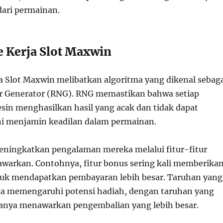
dari permainan.
 Kerja Slot Maxwin
 Slot Maxwin melibatkan algoritma yang dikenal sebag
Generator (RNG). RNG memastikan bahwa setiap
sin menghasilkan hasil yang acak dan tidak dapat
 ini menjamin keadilan dalam permainan.
ningkatkan pengalaman mereka melalui fitur-fitur
awarkan. Contohnya, fitur bonus sering kali memberika
uk mendapatkan pembayaran lebih besar. Taruhan yang
ga memengaruhi potensi hadiah, dengan taruhan yang
asanya menawarkan pengembalian yang lebih besar.