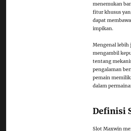
menemukan bany
fitur khusus ya
dapat membawa 
impikan.
Mengenal lebih
mengambil kepu
tentang mekani
pengalaman berm
pemain memilik
dalam permainan
Definisi
Slot Maxwin me