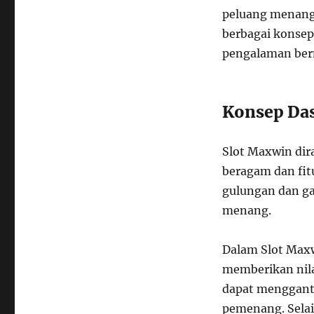
peluang menang 
berbagai konsep
pengalaman ber
Konsep Das
Slot Maxwin dir
beragam dan fit
gulungan dan g
menang.
Dalam Slot Max
memberikan nila
dapat menggant
pemenang. Selain