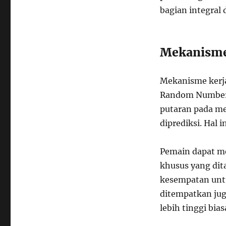
bagian integral 
Mekanisme
Mekanisme kerja
Random Number 
putaran pada me
diprediksi. Hal
Pemain dapat me
khusus yang dit
kesempatan unt
ditempatkan ju
lebih tinggi bi