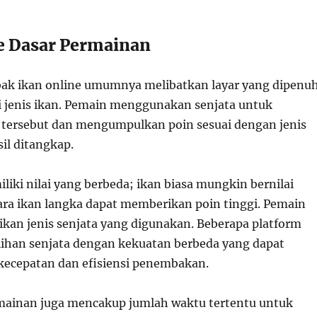
 Dasar Permainan
ak ikan online umumnya melibatkan layar yang dipenuh
 jenis ikan. Pemain menggunakan senjata untuk
tersebut dan mengumpulkan poin sesuai dengan jenis
il ditangkap.
liki nilai yang berbeda; ikan biasa mungkin bernilai
ra ikan langka dapat memberikan poin tinggi. Pemain
kan jenis senjata yang digunakan. Beberapa platform
ihan senjata dengan kekuatan berbeda yang dapat
ecepatan dan efisiensi penembakan.
mainan juga mencakup jumlah waktu tertentu untuk