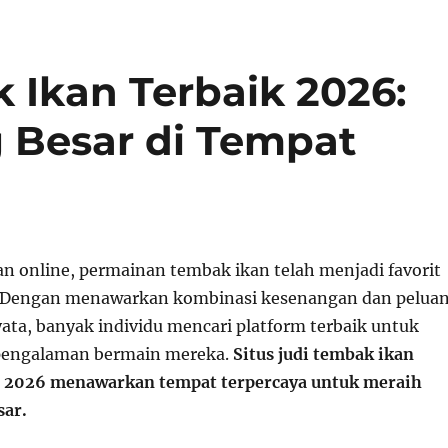
 Ikan Terbaik 2026:
Besar di Tempat
an online, permainan tembak ikan telah menjadi favorit
 Dengan menawarkan kombinasi kesenangan dan pelua
ta, banyak individu mencari platform terbaik untuk
engalaman bermain mereka.
Situs judi tembak ikan
un 2026 menawarkan tempat terpercaya untuk meraih
ar.