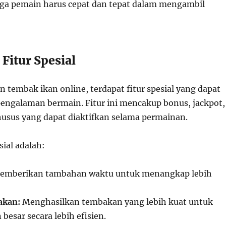
ga pemain harus cepat dan tepat dalam mengambil
 Fitur Spesial
 tembak ikan online, terdapat fitur spesial yang dapat
ngalaman bermain. Fitur ini mencakup bonus, jackpot,
usus yang dapat diaktifkan selama permainan.
sial adalah:
mberikan tambahan waktu untuk menangkap lebih
akan:
Menghasilkan tembakan yang lebih kuat untuk
esar secara lebih efisien.