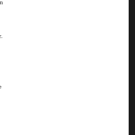
an
.
e