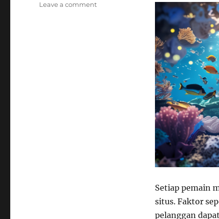
on
Leave a comment
Situs
Judi
Tembak
Ikan
Terbaik
2026:
Panduan
Menang
Besar
di
Tempat
Terpercaya
Setiap pemain me
situs. Faktor se
pelanggan dapa