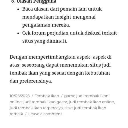
Ulasan Pengguna
Baca ulasan dari pemain lain untuk
mendapatkan insight mengenai
pengalaman mereka.
Cek forum perjudian untuk diskusi terkait
situs yang diminati.
Dengan mempertimbangkan aspek-aspek di
atas, seseorang dapat menemukan situs judi
tembak ikan yang sesuai dengan kebutuhan
dan preferensinya.
Posted
Categories
Tags
10/06/2026
Tembak Ikan
game judi tembak ikan
on
online
,
judi tembak ikan gacor
,
judi tembak ikan online
,
judi tembak ikan terpercaya
,
situs judi tembak ikan
on
terbaik
Leave a comment
Situs
Judi