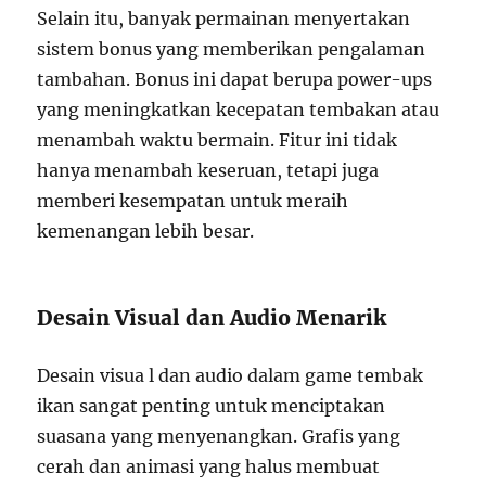
Selain itu, banyak permainan menyertakan
sistem bonus yang memberikan pengalaman
tambahan. Bonus ini dapat berupa power-ups
yang meningkatkan kecepatan tembakan atau
menambah waktu bermain. Fitur ini tidak
hanya menambah keseruan, tetapi juga
memberi kesempatan untuk meraih
kemenangan lebih besar.
Desain Visual dan Audio Menarik
Desain visua l dan audio dalam game tembak
ikan sangat penting untuk menciptakan
suasana yang menyenangkan. Grafis yang
cerah dan animasi yang halus membuat