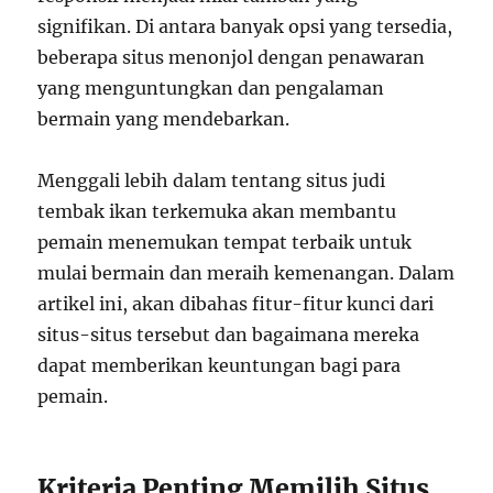
signifikan. Di antara banyak opsi yang tersedia,
beberapa situs menonjol dengan penawaran
yang menguntungkan dan pengalaman
bermain yang mendebarkan.
Menggali lebih dalam tentang situs judi
tembak ikan terkemuka akan membantu
pemain menemukan tempat terbaik untuk
mulai bermain dan meraih kemenangan. Dalam
artikel ini, akan dibahas fitur-fitur kunci dari
situs-situs tersebut dan bagaimana mereka
dapat memberikan keuntungan bagi para
pemain.
Kriteria Penting Memilih Situs