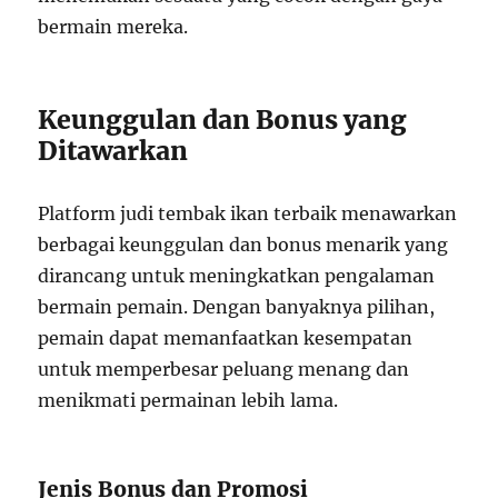
bermain mereka.
Keunggulan dan Bonus yang
Ditawarkan
Platform judi tembak ikan terbaik menawarkan
berbagai keunggulan dan bonus menarik yang
dirancang untuk meningkatkan pengalaman
bermain pemain. Dengan banyaknya pilihan,
pemain dapat memanfaatkan kesempatan
untuk memperbesar peluang menang dan
menikmati permainan lebih lama.
Jenis Bonus dan Promosi