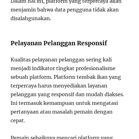
Dalam hal ini, platform yang terpercaya akan
menjamin bahwa data pengguna tidak akan
disalahgunakan.
Pelayanan Pelanggan Responsif
Kualitas pelayanan pelanggan sering kali
menjadi indikator tingkat profesionalisme
sebuah platform. Platform tembak ikan yang
terpercaya harus menyediakan layanan
pelanggan yang responsif dan mudah diakses.
Ini termasuk kemampuan untuk mengatasi
pertanyaan atau masalah pemain dengan
cepat.
Pemain sebaiknya mencari platform yang