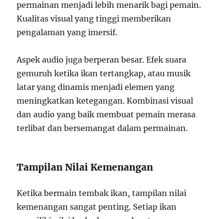
permainan menjadi lebih menarik bagi pemain.
Kualitas visual yang tinggi memberikan
pengalaman yang imersif.
Aspek audio juga berperan besar. Efek suara
gemuruh ketika ikan tertangkap, atau musik
latar yang dinamis menjadi elemen yang
meningkatkan ketegangan. Kombinasi visual
dan audio yang baik membuat pemain merasa
terlibat dan bersemangat dalam permainan.
Tampilan Nilai Kemenangan
Ketika bermain tembak ikan, tampilan nilai
kemenangan sangat penting. Setiap ikan