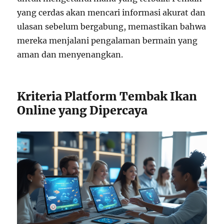
yang cerdas akan mencari informasi akurat dan
ulasan sebelum bergabung, memastikan bahwa
mereka menjalani pengalaman bermain yang
aman dan menyenangkan.
Kriteria Platform Tembak Ikan
Online yang Dipercaya