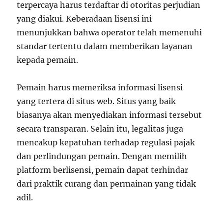
terpercaya harus terdaftar di otoritas perjudian
yang diakui. Keberadaan lisensi ini
menunjukkan bahwa operator telah memenuhi
standar tertentu dalam memberikan layanan
kepada pemain.
Pemain harus memeriksa informasi lisensi
yang tertera di situs web. Situs yang baik
biasanya akan menyediakan informasi tersebut
secara transparan. Selain itu, legalitas juga
mencakup kepatuhan terhadap regulasi pajak
dan perlindungan pemain. Dengan memilih
platform berlisensi, pemain dapat terhindar
dari praktik curang dan permainan yang tidak
adil.