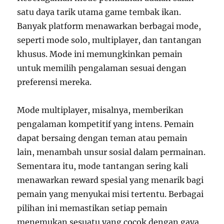
satu daya tarik utama game tembak ikan.
Banyak platform menawarkan berbagai mode,
seperti mode solo, multiplayer, dan tantangan
khusus. Mode ini memungkinkan pemain
untuk memilih pengalaman sesuai dengan
preferensi mereka.
Mode multiplayer, misalnya, memberikan
pengalaman kompetitif yang intens. Pemain
dapat bersaing dengan teman atau pemain
lain, menambah unsur sosial dalam permainan.
Sementara itu, mode tantangan sering kali
menawarkan reward spesial yang menarik bagi
pemain yang menyukai misi tertentu. Berbagai
pilihan ini memastikan setiap pemain
menemukan sesuatu yang cocok dengan gaya