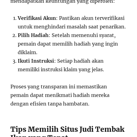
mendapatkan keuntungan yang diperoleh:
Verifikasi Akun
: Pastikan akun terverifikasi
untuk menghindari masalah saat penarikan.
Pilih Hadiah
: Setelah memenuhi syarat,
pemain dapat memilih hadiah yang ingin
diklaim.
Ikuti Instruksi
: Setiap hadiah akan
memiliki instruksi klaim yang jelas.
Proses yang transparan ini memastikan
pemain dapat menikmati hadiah mereka
dengan efisien tanpa hambatan.
Tips Memilih Situs Judi Tembak