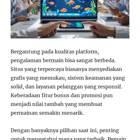
Bergantung pada kualitas platform,
pengalaman bermain bisa sangat berbeda.
Situs yang terpercaya biasanya menyediakan
grafis yang memukau, sistem keamanan yang
solid, dan layanan pelanggan yang responsif.
Keberadaan fitur bonus dan promosi pun
menjadi nilai tambah yang membuat
permainan semakin menarik.
Dengan banyaknya pilihan saat ini, penting
untuk mengetahui mana yang terbaik. Pemain