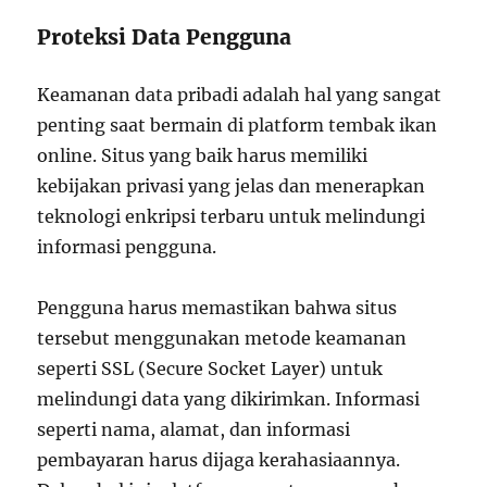
Proteksi Data Pengguna
Keamanan data pribadi adalah hal yang sangat
penting saat bermain di platform tembak ikan
online. Situs yang baik harus memiliki
kebijakan privasi yang jelas dan menerapkan
teknologi enkripsi terbaru untuk melindungi
informasi pengguna.
Pengguna harus memastikan bahwa situs
tersebut menggunakan metode keamanan
seperti SSL (Secure Socket Layer) untuk
melindungi data yang dikirimkan. Informasi
seperti nama, alamat, dan informasi
pembayaran harus dijaga kerahasiaannya.