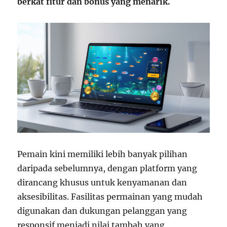
berkat fitur dan bonus yang menarik.
Pemain kini memiliki lebih banyak pilihan
daripada sebelumnya, dengan platform yang
dirancang khusus untuk kenyamanan dan
aksesibilitas. Fasilitas permainan yang mudah
digunakan dan dukungan pelanggan yang
responsif menjadi nilai tambah yang