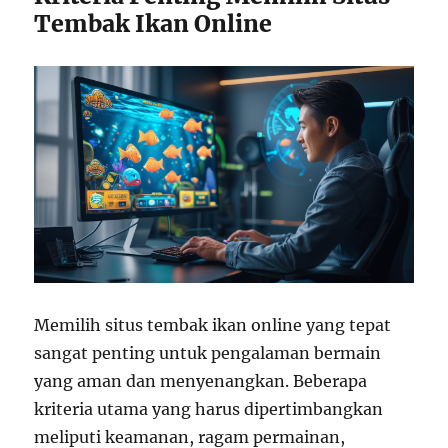
Tembak Ikan Online
Memilih situs tembak ikan online yang tepat
sangat penting untuk pengalaman bermain
yang aman dan menyenangkan. Beberapa
kriteria utama yang harus dipertimbangkan
meliputi keamanan, ragam permainan,