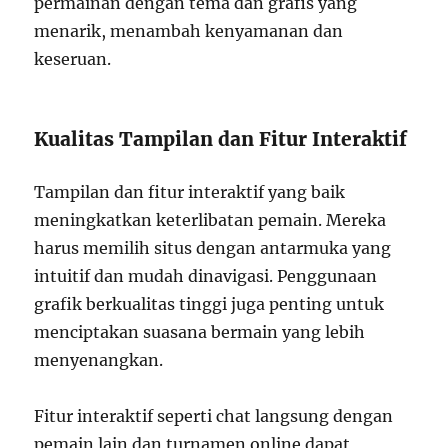
permainan dengan tema dan grafis yang
menarik, menambah kenyamanan dan
keseruan.
Kualitas Tampilan dan Fitur Interaktif
Tampilan dan fitur interaktif yang baik
meningkatkan keterlibatan pemain. Mereka
harus memilih situs dengan antarmuka yang
intuitif dan mudah dinavigasi. Penggunaan
grafik berkualitas tinggi juga penting untuk
menciptakan suasana bermain yang lebih
menyenangkan.
Fitur interaktif seperti chat langsung dengan
pemain lain dan turnamen online dapat