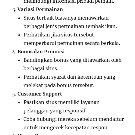
melindungi informasi pribadi pemain.
Variasi Permainan
Situs terbaik biasanya menawarkan
berbagai jenis permainan tembak ikan.
Perhatikan jika situs tersebut
memperbarui permainan secara berkala.
Bonus dan Promosi
Bandingkan bonus yang ditawarkan oleh
berbagai situs.
Perhatikan syarat dan ketentuan yang
melekat pada bonus tersebut.
Customer Support
Pastikan situs memiliki layanan
pelanggan yang responsif.
Coba hubungi mereka sebelum mendaftar
untuk mengecek kecepatan respon.