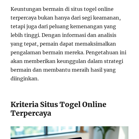
Keuntungan bermain di situs togel online
terpercaya bukan hanya dari segi keamanan,
tetapi juga dari peluang kemenangan yang
lebih tinggi. Dengan informasi dan analisis
yang tepat, pemain dapat memaksimalkan
pengalaman bermain mereka. Pengetahuan ini
akan memberikan keunggulan dalam strategi
bermain dan membantu meraih hasil yang
diinginkan.
Kriteria Situs Togel Online
Terpercaya