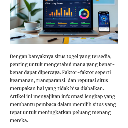
Dengan banyaknya situs togel yang tersedia,
penting untuk mengetahui mana yang benar-
benar dapat dipercaya. Faktor-faktor seperti
keamanan, transparansi, dan reputasi situs
merupakan hal yang tidak bisa diabaikan.
Artikel ini menyajikan informasi lengkap yang
membantu pembaca dalam memilih situs yang
tepat untuk meningkatkan peluang menang
mereka.