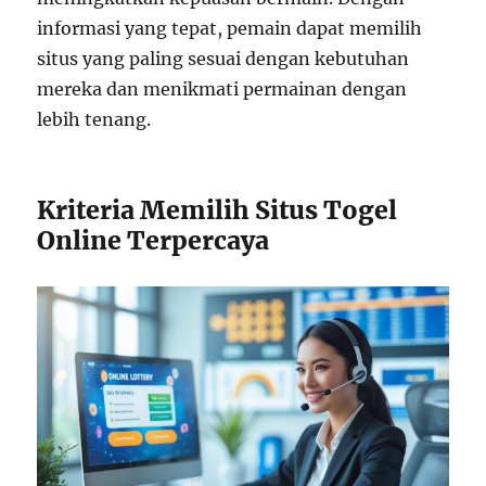
informasi yang tepat, pemain dapat memilih
situs yang paling sesuai dengan kebutuhan
mereka dan menikmati permainan dengan
lebih tenang.
Kriteria Memilih Situs Togel
Online Terpercaya