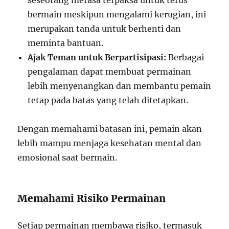
bermain meskipun mengalami kerugian, ini
merupakan tanda untuk berhenti dan
meminta bantuan.
Ajak Teman untuk Berpartisipasi:
Berbagai
pengalaman dapat membuat permainan
lebih menyenangkan dan membantu pemain
tetap pada batas yang telah ditetapkan.
Dengan memahami batasan ini, pemain akan
lebih mampu menjaga kesehatan mental dan
emosional saat bermain.
Memahami Risiko Permainan
Setiap permainan membawa risiko, termasuk