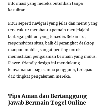
informasi yang mereka butuhkan tanpa
kesulitan.
Fitur seperti navigasi yang jelas dan menu yang
terstruktur membantu pemain menjelajahi
berbagai pilihan yang tersedia. Selain itu,
responsivitas situs, baik di perangkat desktop
maupun mobile, sangat penting untuk
memastikan pengalaman bermain yang mulus.
Player-friendly design ini mendukung
kenyamanan bagi semua pengguna, terlepas
dari tingkat pengalaman mereka.
Tips Aman dan Bertanggung
Jawab Bermain Togel Online