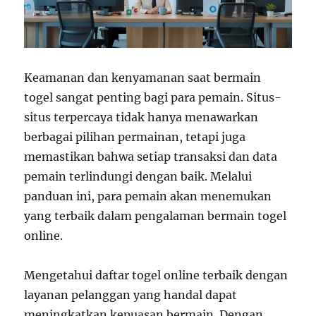
Keamanan dan kenyamanan saat bermain
togel sangat penting bagi para pemain. Situs-
situs terpercaya tidak hanya menawarkan
berbagai pilihan permainan, tetapi juga
memastikan bahwa setiap transaksi dan data
pemain terlindungi dengan baik. Melalui
panduan ini, para pemain akan menemukan
yang terbaik dalam pengalaman bermain togel
online.
Mengetahui daftar togel online terbaik dengan
layanan pelanggan yang handal dapat
meningkatkan kepuasan bermain. Dengan