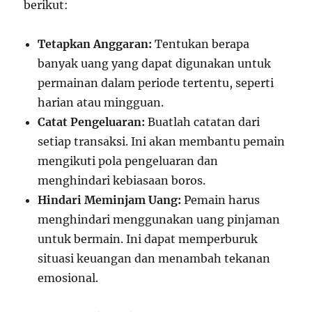
berikut:
Tetapkan Anggaran:
Tentukan berapa
banyak uang yang dapat digunakan untuk
permainan dalam periode tertentu, seperti
harian atau mingguan.
Catat Pengeluaran:
Buatlah catatan dari
setiap transaksi. Ini akan membantu pemain
mengikuti pola pengeluaran dan
menghindari kebiasaan boros.
Hindari Meminjam Uang:
Pemain harus
menghindari menggunakan uang pinjaman
untuk bermain. Ini dapat memperburuk
situasi keuangan dan menambah tekanan
emosional.