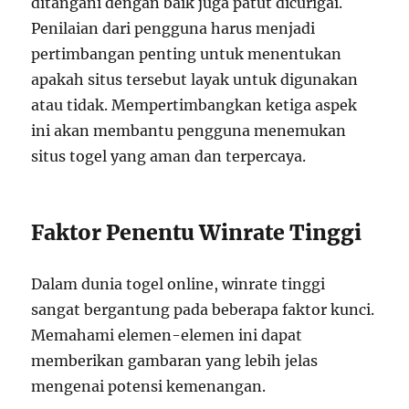
ditangani dengan baik juga patut dicurigai.
Penilaian dari pengguna harus menjadi
pertimbangan penting untuk menentukan
apakah situs tersebut layak untuk digunakan
atau tidak. Mempertimbangkan ketiga aspek
ini akan membantu pengguna menemukan
situs togel yang aman dan terpercaya.
Faktor Penentu Winrate Tinggi
Dalam dunia togel online, winrate tinggi
sangat bergantung pada beberapa faktor kunci.
Memahami elemen-elemen ini dapat
memberikan gambaran yang lebih jelas
mengenai potensi kemenangan.