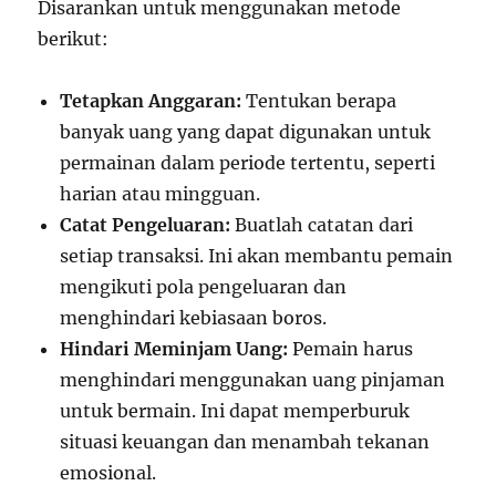
Disarankan untuk menggunakan metode
berikut:
Tetapkan Anggaran:
Tentukan berapa
banyak uang yang dapat digunakan untuk
permainan dalam periode tertentu, seperti
harian atau mingguan.
Catat Pengeluaran:
Buatlah catatan dari
setiap transaksi. Ini akan membantu pemain
mengikuti pola pengeluaran dan
menghindari kebiasaan boros.
Hindari Meminjam Uang:
Pemain harus
menghindari menggunakan uang pinjaman
untuk bermain. Ini dapat memperburuk
situasi keuangan dan menambah tekanan
emosional.