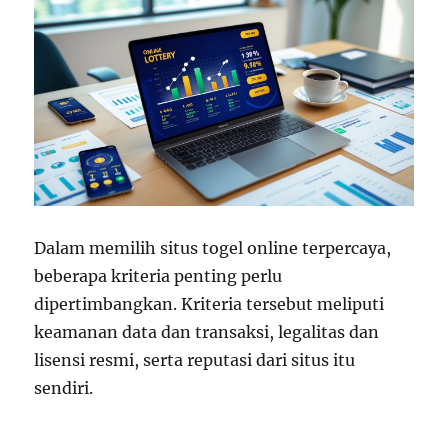
Dalam memilih situs togel online terpercaya,
beberapa kriteria penting perlu
dipertimbangkan. Kriteria tersebut meliputi
keamanan data dan transaksi, legalitas dan
lisensi resmi, serta reputasi dari situs itu
sendiri.