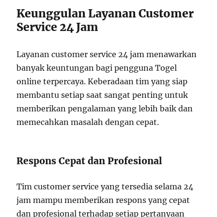
Keunggulan Layanan Customer
Service 24 Jam
Layanan customer service 24 jam menawarkan
banyak keuntungan bagi pengguna Togel
online terpercaya. Keberadaan tim yang siap
membantu setiap saat sangat penting untuk
memberikan pengalaman yang lebih baik dan
memecahkan masalah dengan cepat.
Respons Cepat dan Profesional
Tim customer service yang tersedia selama 24
jam mampu memberikan respons yang cepat
dan profesional terhadap setiap pertanyaan