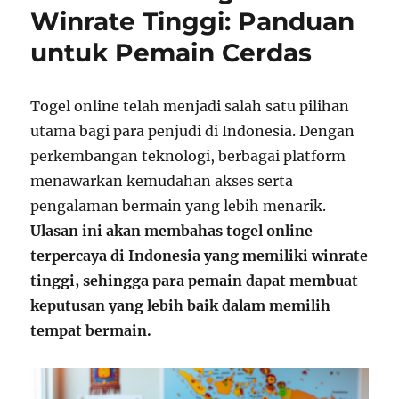
Customer
Winrate Tinggi: Panduan
Service
24
untuk Pemain Cerdas
Jam
Berkualitas
Togel online telah menjadi salah satu pilihan
utama bagi para penjudi di Indonesia. Dengan
perkembangan teknologi, berbagai platform
menawarkan kemudahan akses serta
pengalaman bermain yang lebih menarik.
Ulasan ini akan membahas togel online
terpercaya di Indonesia yang memiliki winrate
tinggi, sehingga para pemain dapat membuat
keputusan yang lebih baik dalam memilih
tempat bermain.