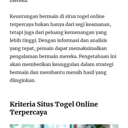
mereka.
Keuntungan bermain di situs togel online
terpercaya bukan hanya dari segi keamanan,
tetapi juga dari peluang kemenangan yang
lebih tinggi. Dengan informasi dan analisis
yang tepat, pemain dapat memaksimalkan
pengalaman bermain mereka. Pengetahuan ini
akan memberikan keunggulan dalam strategi
bermain dan membantu meraih hasil yang
diinginkan.
Kriteria Situs Togel Online
Terpercaya