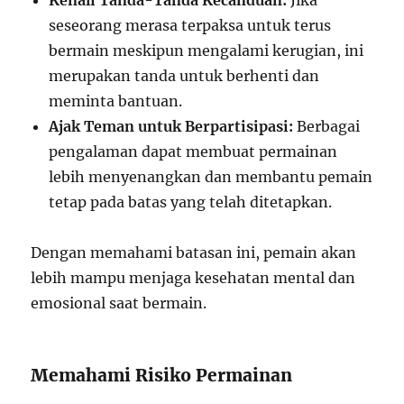
seseorang merasa terpaksa untuk terus
bermain meskipun mengalami kerugian, ini
merupakan tanda untuk berhenti dan
meminta bantuan.
Ajak Teman untuk Berpartisipasi:
Berbagai
pengalaman dapat membuat permainan
lebih menyenangkan dan membantu pemain
tetap pada batas yang telah ditetapkan.
Dengan memahami batasan ini, pemain akan
lebih mampu menjaga kesehatan mental dan
emosional saat bermain.
Memahami Risiko Permainan