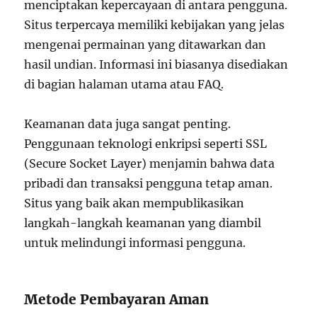
menciptakan kepercayaan di antara pengguna.
Situs terpercaya memiliki kebijakan yang jelas
mengenai permainan yang ditawarkan dan
hasil undian. Informasi ini biasanya disediakan
di bagian halaman utama atau FAQ.
Keamanan data juga sangat penting.
Penggunaan teknologi enkripsi seperti SSL
(Secure Socket Layer) menjamin bahwa data
pribadi dan transaksi pengguna tetap aman.
Situs yang baik akan mempublikasikan
langkah-langkah keamanan yang diambil
untuk melindungi informasi pengguna.
Metode Pembayaran Aman