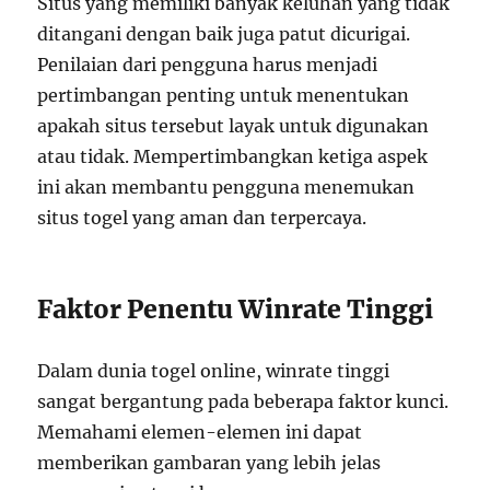
Situs yang memiliki banyak keluhan yang tidak
ditangani dengan baik juga patut dicurigai.
Penilaian dari pengguna harus menjadi
pertimbangan penting untuk menentukan
apakah situs tersebut layak untuk digunakan
atau tidak. Mempertimbangkan ketiga aspek
ini akan membantu pengguna menemukan
situs togel yang aman dan terpercaya.
Faktor Penentu Winrate Tinggi
Dalam dunia togel online, winrate tinggi
sangat bergantung pada beberapa faktor kunci.
Memahami elemen-elemen ini dapat
memberikan gambaran yang lebih jelas