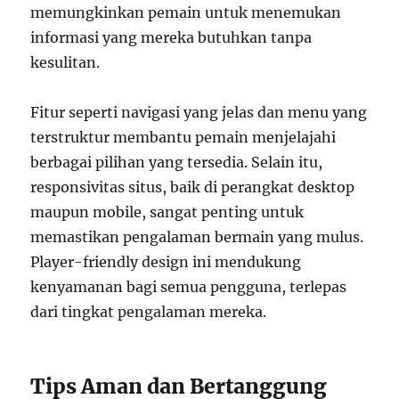
memungkinkan pemain untuk menemukan
informasi yang mereka butuhkan tanpa
kesulitan.
Fitur seperti navigasi yang jelas dan menu yang
terstruktur membantu pemain menjelajahi
berbagai pilihan yang tersedia. Selain itu,
responsivitas situs, baik di perangkat desktop
maupun mobile, sangat penting untuk
memastikan pengalaman bermain yang mulus.
Player-friendly design ini mendukung
kenyamanan bagi semua pengguna, terlepas
dari tingkat pengalaman mereka.
Tips Aman dan Bertanggung