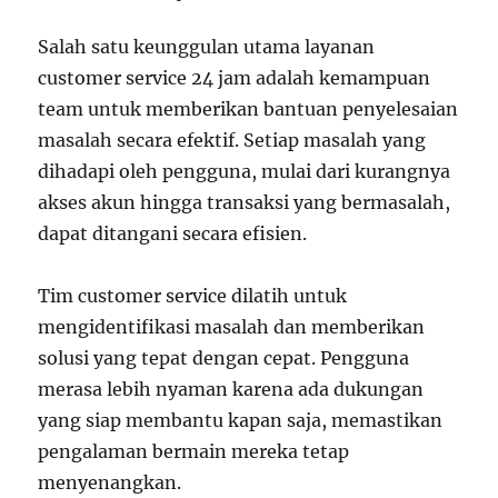
Salah satu keunggulan utama layanan
customer service 24 jam adalah kemampuan
team untuk memberikan bantuan penyelesaian
masalah secara efektif. Setiap masalah yang
dihadapi oleh pengguna, mulai dari kurangnya
akses akun hingga transaksi yang bermasalah,
dapat ditangani secara efisien.
Tim customer service dilatih untuk
mengidentifikasi masalah dan memberikan
solusi yang tepat dengan cepat. Pengguna
merasa lebih nyaman karena ada dukungan
yang siap membantu kapan saja, memastikan
pengalaman bermain mereka tetap
menyenangkan.