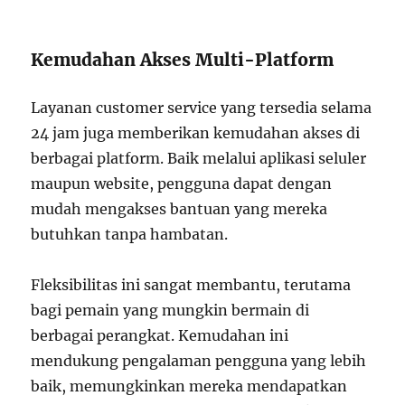
Kemudahan Akses Multi-Platform
Layanan customer service yang tersedia selama
24 jam juga memberikan kemudahan akses di
berbagai platform. Baik melalui aplikasi seluler
maupun website, pengguna dapat dengan
mudah mengakses bantuan yang mereka
butuhkan tanpa hambatan.
Fleksibilitas ini sangat membantu, terutama
bagi pemain yang mungkin bermain di
berbagai perangkat. Kemudahan ini
mendukung pengalaman pengguna yang lebih
baik, memungkinkan mereka mendapatkan