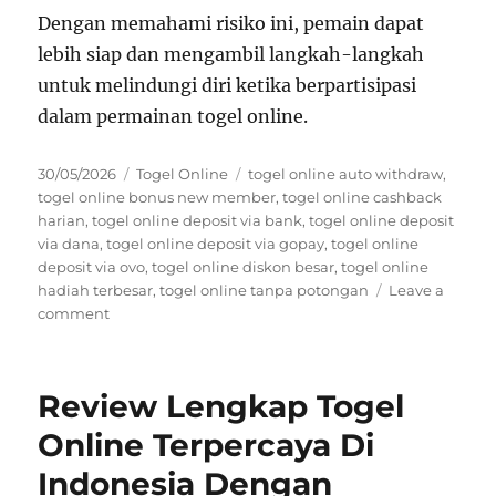
Dengan memahami risiko ini, pemain dapat
lebih siap dan mengambil langkah-langkah
untuk melindungi diri ketika berpartisipasi
dalam permainan togel online.
Posted
Categories
Tags
30/05/2026
Togel Online
togel online auto withdraw
,
on
togel online bonus new member
,
togel online cashback
harian
,
togel online deposit via bank
,
togel online deposit
via dana
,
togel online deposit via gopay
,
togel online
deposit via ovo
,
togel online diskon besar
,
togel online
hadiah terbesar
,
togel online tanpa potongan
Leave a
on
comment
Togel
Online
Terpercaya
Review Lengkap Togel
Indonesia
Terbaik
Online Terpercaya Di
Dengan
Indonesia Dengan
Layanan