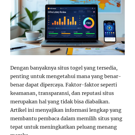
Dengan banyaknya situs togel yang tersedia,
penting untuk mengetahui mana yang benar-
benar dapat dipercaya. Faktor-faktor seperti
keamanan, transparansi, dan reputasi situs
merupakan hal yang tidak bisa diabaikan.
Artikel ini menyajikan informasi lengkap yang
membantu pembaca dalam memilih situs yang
tepat untuk meningkatkan peluang menang