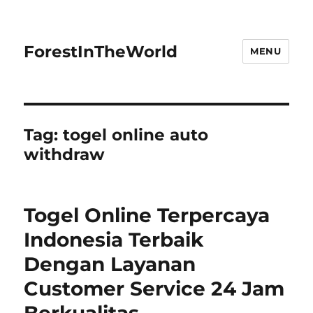
ForestInTheWorld
MENU
Tag:
togel online auto
withdraw
Togel Online Terpercaya
Indonesia Terbaik
Dengan Layanan
Customer Service 24 Jam