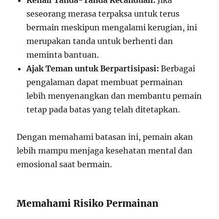
seseorang merasa terpaksa untuk terus
bermain meskipun mengalami kerugian, ini
merupakan tanda untuk berhenti dan
meminta bantuan.
Ajak Teman untuk Berpartisipasi:
Berbagai
pengalaman dapat membuat permainan
lebih menyenangkan dan membantu pemain
tetap pada batas yang telah ditetapkan.
Dengan memahami batasan ini, pemain akan
lebih mampu menjaga kesehatan mental dan
emosional saat bermain.
Memahami Risiko Permainan