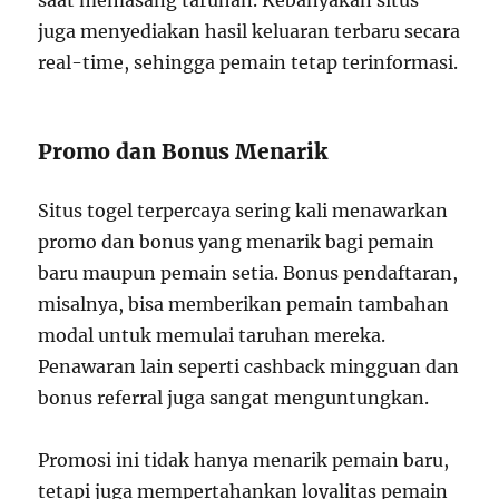
juga menyediakan hasil keluaran terbaru secara
real-time, sehingga pemain tetap terinformasi.
Promo dan Bonus Menarik
Situs togel terpercaya sering kali menawarkan
promo dan bonus yang menarik bagi pemain
baru maupun pemain setia. Bonus pendaftaran,
misalnya, bisa memberikan pemain tambahan
modal untuk memulai taruhan mereka.
Penawaran lain seperti cashback mingguan dan
bonus referral juga sangat menguntungkan.
Promosi ini tidak hanya menarik pemain baru,
tetapi juga mempertahankan loyalitas pemain