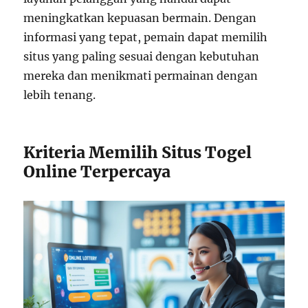
meningkatkan kepuasan bermain. Dengan
informasi yang tepat, pemain dapat memilih
situs yang paling sesuai dengan kebutuhan
mereka dan menikmati permainan dengan
lebih tenang.
Kriteria Memilih Situs Togel
Online Terpercaya