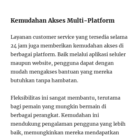
Kemudahan Akses Multi-Platform
Layanan customer service yang tersedia selama
24 jam juga memberikan kemudahan akses di
berbagai platform. Baik melalui aplikasi seluler
maupun website, pengguna dapat dengan
mudah mengakses bantuan yang mereka
butuhkan tanpa hambatan.
Fleksibilitas ini sangat membantu, terutama
bagi pemain yang mungkin bermain di
berbagai perangkat. Kemudahan ini
mendukung pengalaman pengguna yang lebih
baik, memungkinkan mereka mendapatkan