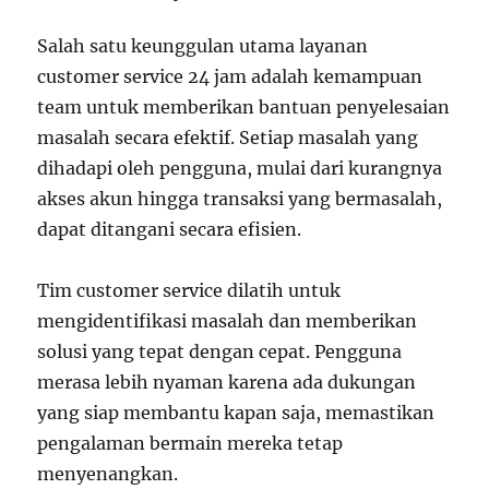
Salah satu keunggulan utama layanan
customer service 24 jam adalah kemampuan
team untuk memberikan bantuan penyelesaian
masalah secara efektif. Setiap masalah yang
dihadapi oleh pengguna, mulai dari kurangnya
akses akun hingga transaksi yang bermasalah,
dapat ditangani secara efisien.
Tim customer service dilatih untuk
mengidentifikasi masalah dan memberikan
solusi yang tepat dengan cepat. Pengguna
merasa lebih nyaman karena ada dukungan
yang siap membantu kapan saja, memastikan
pengalaman bermain mereka tetap
menyenangkan.