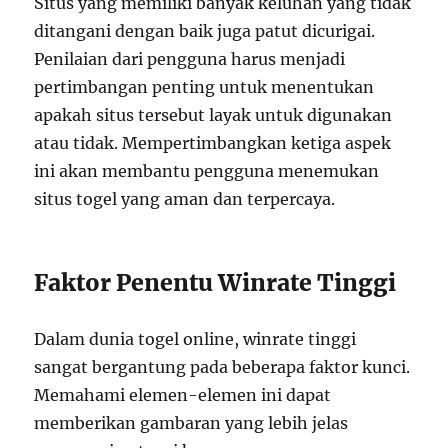
Situs yang memiliki banyak keluhan yang tidak
ditangani dengan baik juga patut dicurigai.
Penilaian dari pengguna harus menjadi
pertimbangan penting untuk menentukan
apakah situs tersebut layak untuk digunakan
atau tidak. Mempertimbangkan ketiga aspek
ini akan membantu pengguna menemukan
situs togel yang aman dan terpercaya.
Faktor Penentu Winrate Tinggi
Dalam dunia togel online, winrate tinggi
sangat bergantung pada beberapa faktor kunci.
Memahami elemen-elemen ini dapat
memberikan gambaran yang lebih jelas