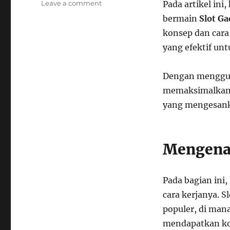
on
Leave a comment
Pada artikel in
Rahasia
bermain
Slot Ga
Keberuntungan
konsep dan cara 
dalam
Slot
yang efektif u
Gacor
Online
Dengan menggun
memaksimalkan 
yang mengesankan
Mengenal
Pada bagian ini
cara kerjanya. S
populer, di man
mendapatkan ko