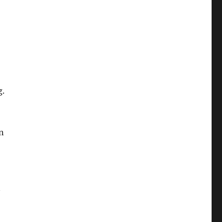
.
n
n