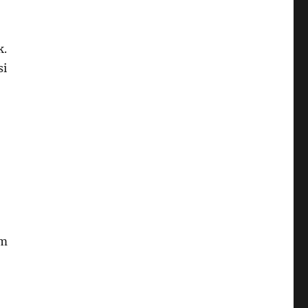
k.
si
am