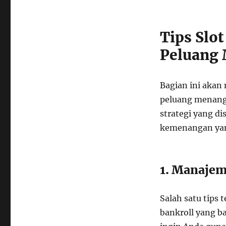
Tips Slo
Peluang
Bagian ini akan
peluang menang 
strategi yang d
kemenangan yang
1. Manajem
Salah satu tips
bankroll yang b