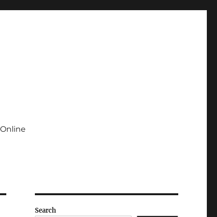
 Online
Search