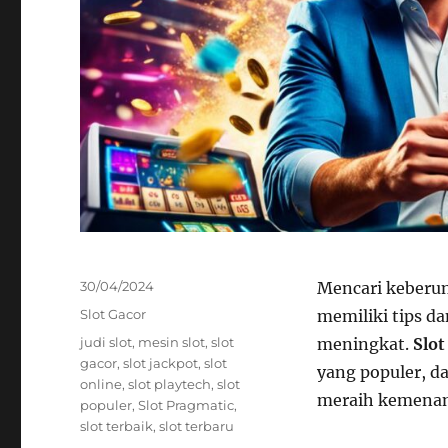
Posted
30/04/2024
Mencari keberu
on
Categories
Slot Gacor
memiliki tips d
Tags
judi slot
,
mesin slot
,
slot
meningkat.
Slot
gacor
,
slot jackpot
,
slot
yang populer, d
online
,
slot playtech
,
slot
meraih kemena
populer
,
Slot Pragmatic
,
slot terbaik
,
slot terbaru