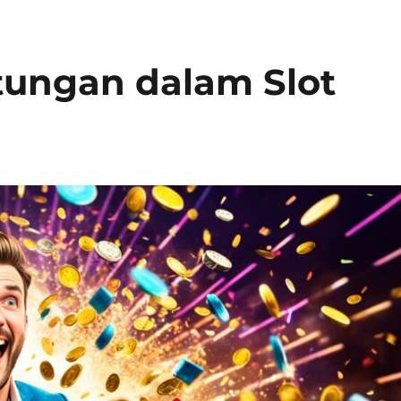
tungan dalam Slot