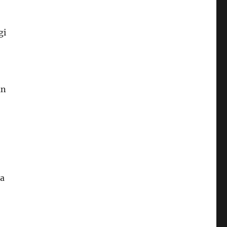
gi
an
na