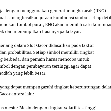
rja dengan menggunakan generator angka acak (RNG)
matis menghasilkan jutaan kombinasi simbol setiap deti
menekan tombol putar, RNG akan memilih satu kombina
cak dan menampilkan hasilnya pada layar.
nang dalam Slot Gacor didasarkan pada faktor
an probabilitas. Setiap simbol memiliki tingkat
g berbeda, dan pemain harus mencoba untuk
mbol dengan pembayaran tertinggi agar dapat
diah yang lebih besar.
r yang dapat mempengaruhi tingkat keberuntungan dal
acor antara lain:
tas mesin: Mesin dengan tingkat volatilitas tinggi