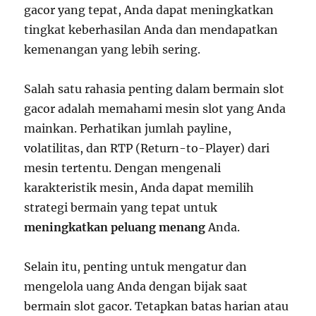
gacor yang tepat, Anda dapat meningkatkan
tingkat keberhasilan Anda dan mendapatkan
kemenangan yang lebih sering.
Salah satu rahasia penting dalam bermain slot
gacor adalah memahami mesin slot yang Anda
mainkan. Perhatikan jumlah payline,
volatilitas, dan RTP (Return-to-Player) dari
mesin tertentu. Dengan mengenali
karakteristik mesin, Anda dapat memilih
strategi bermain yang tepat untuk
meningkatkan peluang menang
Anda.
Selain itu, penting untuk mengatur dan
mengelola uang Anda dengan bijak saat
bermain slot gacor. Tetapkan batas harian atau