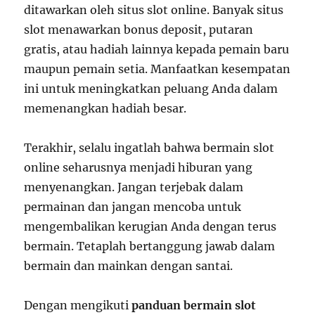
ditawarkan oleh situs slot online. Banyak situs
slot menawarkan bonus deposit, putaran
gratis, atau hadiah lainnya kepada pemain baru
maupun pemain setia. Manfaatkan kesempatan
ini untuk meningkatkan peluang Anda dalam
memenangkan hadiah besar.
Terakhir, selalu ingatlah bahwa bermain slot
online seharusnya menjadi hiburan yang
menyenangkan. Jangan terjebak dalam
permainan dan jangan mencoba untuk
mengembalikan kerugian Anda dengan terus
bermain. Tetaplah bertanggung jawab dalam
bermain dan mainkan dengan santai.
Dengan mengikuti
panduan bermain slot