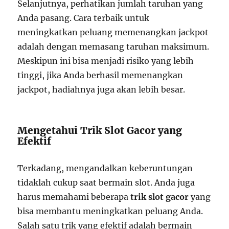
Selanjutnya, perhatikan jumlah taruhan yang
Anda pasang. Cara terbaik untuk
meningkatkan peluang memenangkan jackpot
adalah dengan memasang taruhan maksimum.
Meskipun ini bisa menjadi risiko yang lebih
tinggi, jika Anda berhasil memenangkan
jackpot, hadiahnya juga akan lebih besar.
Mengetahui Trik Slot Gacor yang
Efektif
Terkadang, mengandalkan keberuntungan
tidaklah cukup saat bermain slot. Anda juga
harus memahami beberapa
trik slot gacor
yang
bisa membantu meningkatkan peluang Anda.
Salah satu trik yang efektif adalah bermain