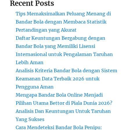
Recent Posts
Tips Memaksimalkan Peluang Menang di
Bandar Bola dengan Membaca Statistik
Pertandingan yang Akurat
Daftar Keuntungan Bergabung dengan
Bandar Bola yang Memiliki Lisensi
Internasional untuk Pengalaman Taruhan
Lebih Aman
Analisis Kriteria Bandar Bola dengan Sistem
Keamanan Data Terbaik 2026 untuk
Pengguna Aman
Mengapa Bandar Bola Online Menjadi
Pilihan Utama Bettor di Piala Dunia 2026?
Analisis Dan Keuntungan Untuk Taruhan
Yang Sukses
Cara Mendeteksi Bandar Bola Penipu: