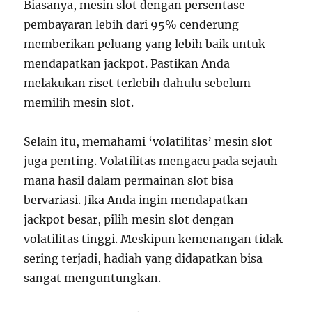
Biasanya, mesin slot dengan persentase
pembayaran lebih dari 95% cenderung
memberikan peluang yang lebih baik untuk
mendapatkan jackpot. Pastikan Anda
melakukan riset terlebih dahulu sebelum
memilih mesin slot.
Selain itu, memahami ‘volatilitas’ mesin slot
juga penting. Volatilitas mengacu pada sejauh
mana hasil dalam permainan slot bisa
bervariasi. Jika Anda ingin mendapatkan
jackpot besar, pilih mesin slot dengan
volatilitas tinggi. Meskipun kemenangan tidak
sering terjadi, hadiah yang didapatkan bisa
sangat menguntungkan.