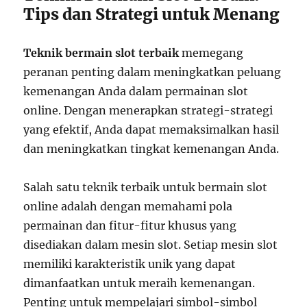
Tips dan Strategi untuk Menang
Teknik bermain slot terbaik
memegang
peranan penting dalam meningkatkan peluang
kemenangan Anda dalam permainan slot
online. Dengan menerapkan strategi-strategi
yang efektif, Anda dapat memaksimalkan hasil
dan meningkatkan tingkat kemenangan Anda.
Salah satu teknik terbaik untuk bermain slot
online adalah dengan memahami pola
permainan dan fitur-fitur khusus yang
disediakan dalam mesin slot. Setiap mesin slot
memiliki karakteristik unik yang dapat
dimanfaatkan untuk meraih kemenangan.
Penting untuk mempelajari simbol-simbol