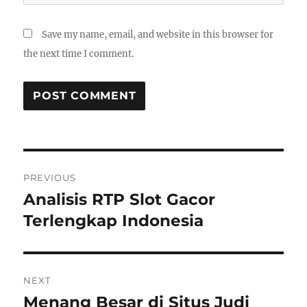
Save my name, email, and website in this browser for
the next time I comment.
Post
PREVIOUS
navigation
Analisis RTP Slot Gacor
Previous
post:
Terlengkap Indonesia
NEXT
Menang Besar di Situs Judi
Next