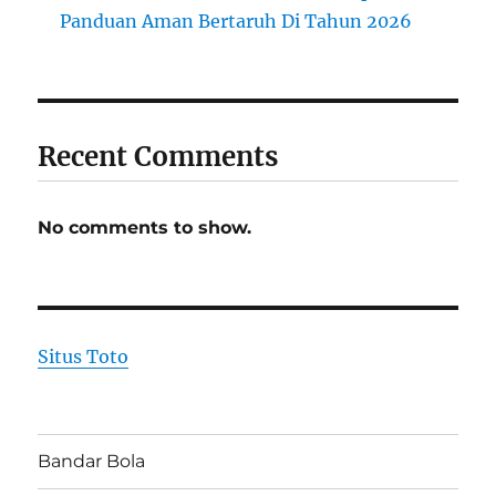
Panduan Aman Bertaruh Di Tahun 2026
Recent Comments
No comments to show.
Situs Toto
Bandar Bola