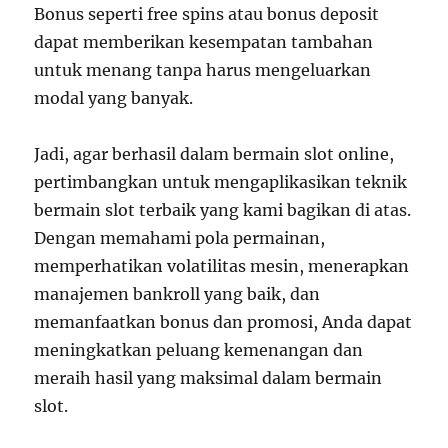
Bonus seperti free spins atau bonus deposit
dapat memberikan kesempatan tambahan
untuk menang tanpa harus mengeluarkan
modal yang banyak.
Jadi, agar berhasil dalam bermain slot online,
pertimbangkan untuk mengaplikasikan teknik
bermain slot terbaik yang kami bagikan di atas.
Dengan memahami pola permainan,
memperhatikan volatilitas mesin, menerapkan
manajemen bankroll yang baik, dan
memanfaatkan bonus dan promosi, Anda dapat
meningkatkan peluang kemenangan dan
meraih hasil yang maksimal dalam bermain
slot.