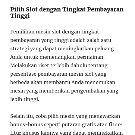
Pilih Slot dengan Tingkat Pembayaran
Tinggi
Pemilihan mesin slot dengan tingkat
pembayaran yang tinggi adalah salah satu
strategi yang dapat meningkatkan peluang
Anda untuk memenangkan permainan.
Melakukan riset terlebih dahulu tentang
persentase pembayaran mesin slot yang
berbeda akan membantu Anda menemukan
mesin yang memberikan pengembalian yang
lebih tinggi.
Selain itu, coba pilih mesin yang menawarkan
bonus-bonus seperti putaran gratis atau fitur-
fitur khusus lainnya yang dapat meningkatkan