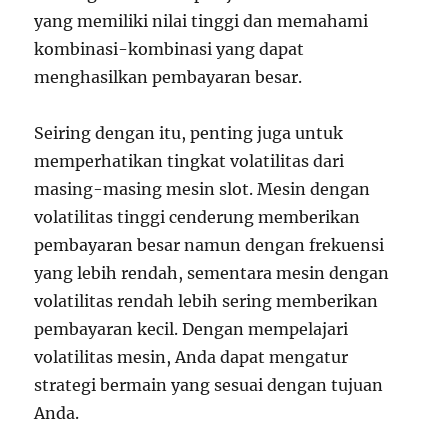
yang memiliki nilai tinggi dan memahami
kombinasi-kombinasi yang dapat
menghasilkan pembayaran besar.
Seiring dengan itu, penting juga untuk
memperhatikan tingkat volatilitas dari
masing-masing mesin slot. Mesin dengan
volatilitas tinggi cenderung memberikan
pembayaran besar namun dengan frekuensi
yang lebih rendah, sementara mesin dengan
volatilitas rendah lebih sering memberikan
pembayaran kecil. Dengan mempelajari
volatilitas mesin, Anda dapat mengatur
strategi bermain yang sesuai dengan tujuan
Anda.