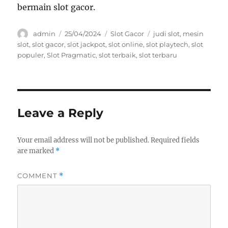
bermain slot gacor.
Author
Posted
Categories
Tags
admin
25/04/2024
Slot Gacor
judi slot
,
mesin
on
slot
,
slot gacor
,
slot jackpot
,
slot online
,
slot playtech
,
slot
populer
,
Slot Pragmatic
,
slot terbaik
,
slot terbaru
Leave a Reply
Your email address will not be published.
Required fields
are marked
*
COMMENT
*