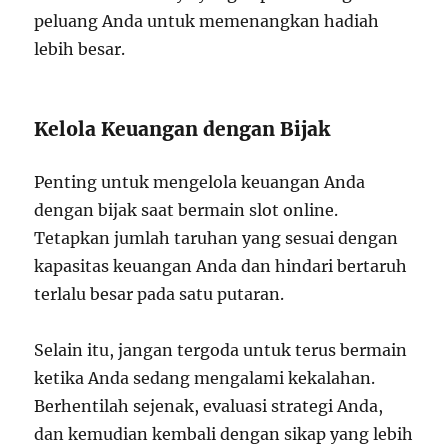
peluang Anda untuk memenangkan hadiah
lebih besar.
Kelola Keuangan dengan Bijak
Penting untuk mengelola keuangan Anda
dengan bijak saat bermain slot online.
Tetapkan jumlah taruhan yang sesuai dengan
kapasitas keuangan Anda dan hindari bertaruh
terlalu besar pada satu putaran.
Selain itu, jangan tergoda untuk terus bermain
ketika Anda sedang mengalami kekalahan.
Berhentilah sejenak, evaluasi strategi Anda,
dan kemudian kembali dengan sikap yang lebih