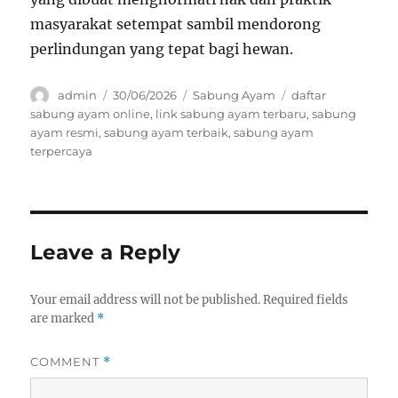
masyarakat setempat sambil mendorong
perlindungan yang tepat bagi hewan.
Author
Posted
Categories
Tags
admin
30/06/2026
Sabung Ayam
daftar
on
sabung ayam online
,
link sabung ayam terbaru
,
sabung
ayam resmi
,
sabung ayam terbaik
,
sabung ayam
terpercaya
Leave a Reply
Your email address will not be published.
Required fields
are marked
*
COMMENT
*