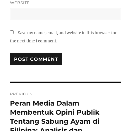
WEBSITE
Save my name, email, and website in this browser for
the next time I comment.
Post
PREVIOUS
navigation
Peran Media Dalam
Previous
post:
Membentuk Opini Publik
Tentang Sabung Ayam di
Filipina: Analisis dan