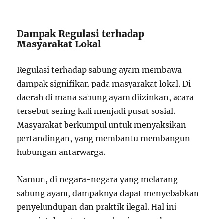
Dampak Regulasi terhadap
Masyarakat Lokal
Regulasi terhadap sabung ayam membawa
dampak signifikan pada masyarakat lokal. Di
daerah di mana sabung ayam diizinkan, acara
tersebut sering kali menjadi pusat sosial.
Masyarakat berkumpul untuk menyaksikan
pertandingan, yang membantu membangun
hubungan antarwarga.
Namun, di negara-negara yang melarang
sabung ayam, dampaknya dapat menyebabkan
penyelundupan dan praktik ilegal. Hal ini