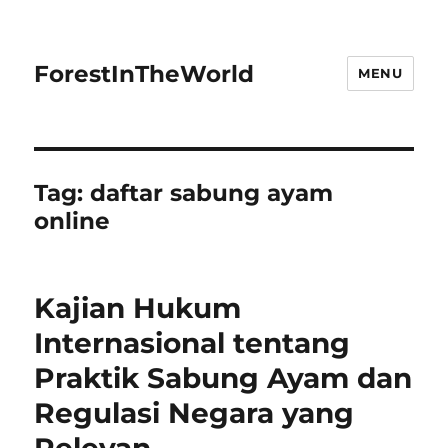
ForestInTheWorld
MENU
Tag:
daftar sabung ayam
online
Kajian Hukum
Internasional tentang
Praktik Sabung Ayam dan
Regulasi Negara yang