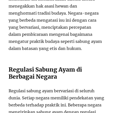
menegakkan hak asasi hewan dan
menghormati tradisi budaya. Negara-negara
yang berbeda mengatasi isu ini dengan cara
yang bervariasi, menciptakan percepatan
dalam pembicaraan mengenai bagaimana
mengatur praktik budaya seperti sabung ayam
dalam batasan yang etis dan hukum.
Regulasi Sabung Ayam di
Berbagai Negara
Regulasi sabung ayam bervariasi di seluruh
dunia. Setiap negara memiliki pendekatan yang
berbeda terhadap praktik ini. Beberapa negara
mengizinkan sabung ayam dengan regulasi