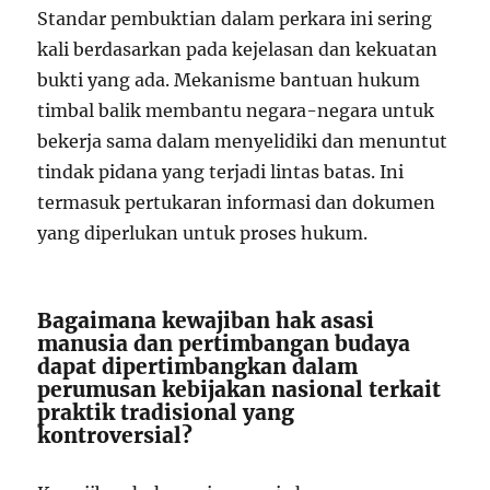
Standar pembuktian dalam perkara ini sering
kali berdasarkan pada kejelasan dan kekuatan
bukti yang ada. Mekanisme bantuan hukum
timbal balik membantu negara-negara untuk
bekerja sama dalam menyelidiki dan menuntut
tindak pidana yang terjadi lintas batas. Ini
termasuk pertukaran informasi dan dokumen
yang diperlukan untuk proses hukum.
Bagaimana kewajiban hak asasi
manusia dan pertimbangan budaya
dapat dipertimbangkan dalam
perumusan kebijakan nasional terkait
praktik tradisional yang
kontroversial?