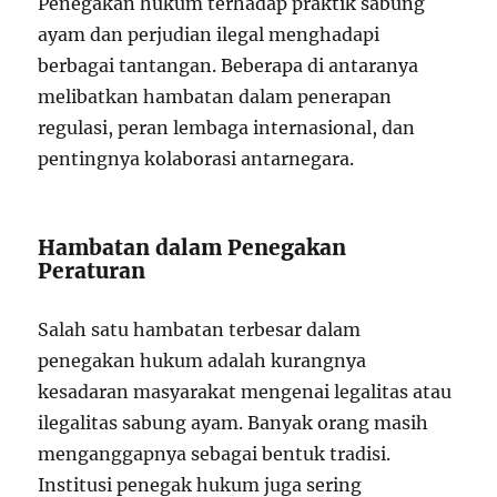
Penegakan hukum terhadap praktik sabung
ayam dan perjudian ilegal menghadapi
berbagai tantangan. Beberapa di antaranya
melibatkan hambatan dalam penerapan
regulasi, peran lembaga internasional, dan
pentingnya kolaborasi antarnegara.
Hambatan dalam Penegakan
Peraturan
Salah satu hambatan terbesar dalam
penegakan hukum adalah kurangnya
kesadaran masyarakat mengenai legalitas atau
ilegalitas sabung ayam. Banyak orang masih
menganggapnya sebagai bentuk tradisi.
Institusi penegak hukum juga sering