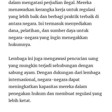
dalam mengatasi perjudian ilegal. Mereka
menawarkan kerangka kerja untuk regulasi
yang lebih baik dan berbagi praktik terbaik di
antara negara. Ini termasuk menyediakan
dana, pelatihan, dan sumber daya untuk
negara-negara yang ingin menegakkan
hukumnya.
Lembaga ini juga mengawasi pencucian uang
yang mungkin terjadi sehubungan dengan
sabung ayam. Dengan dukungan dari lembaga
internasional, negara-negara dapat
meningkatkan kapasitas mereka dalam
penegakan hukum dan membuat regulasi yang
lebih ketat.