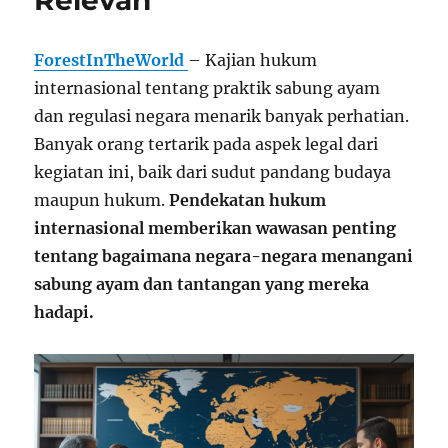
Relevan
ForestInTheWorld
– Kajian hukum
internasional tentang praktik sabung ayam
dan regulasi negara menarik banyak perhatian.
Banyak orang tertarik pada aspek legal dari
kegiatan ini, baik dari sudut pandang budaya
maupun hukum.
Pendekatan hukum
internasional memberikan wawasan penting
tentang bagaimana negara-negara menangani
sabung ayam dan tantangan yang mereka
hadapi.