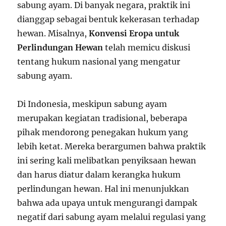
sabung ayam. Di banyak negara, praktik ini
dianggap sebagai bentuk kekerasan terhadap
hewan. Misalnya,
Konvensi Eropa untuk
Perlindungan Hewan
telah memicu diskusi
tentang hukum nasional yang mengatur
sabung ayam.
Di Indonesia, meskipun sabung ayam
merupakan kegiatan tradisional, beberapa
pihak mendorong penegakan hukum yang
lebih ketat. Mereka berargumen bahwa praktik
ini sering kali melibatkan penyiksaan hewan
dan harus diatur dalam kerangka hukum
perlindungan hewan. Hal ini menunjukkan
bahwa ada upaya untuk mengurangi dampak
negatif dari sabung ayam melalui regulasi yang