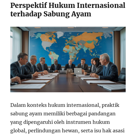
Perspektif Hukum Internasional
terhadap Sabung Ayam
Dalam konteks hukum internasional, praktik
sabung ayam memiliki berbagai pandangan
yang dipengaruhi oleh instrumen hukum
global, perlindungan hewan, serta isu hak asasi