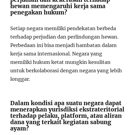
hewan memengaruhi kerja sama
penegakan hukum?
Setiap negara memiliki pendekatan berbeda
terhadap perjudian dan perlindungan hewan.
Perbedaan ini bisa menjadi hambatan dalam
kerja sama internasional. Negara yang
memiliki hukum ketat mungkin kesulitan
untuk berkolaborasi dengan negara yang lebih
longgar.
Dalam kondisi apa suatu negara dapat
menerapkan yurisdiksi ekstrateritorial
terhadap pelaku, platform, atau aliran
dana yang terkait kegiatan sabung
ayam?