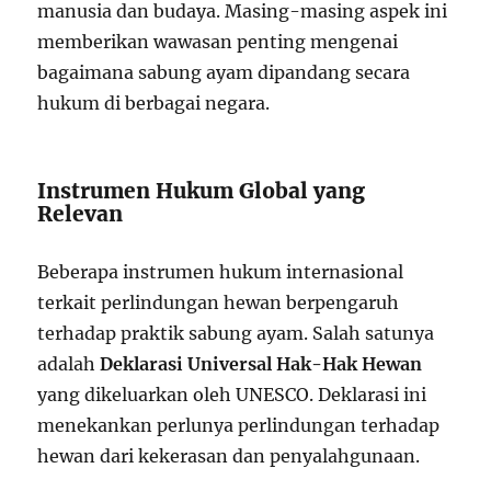
manusia dan budaya. Masing-masing aspek ini
memberikan wawasan penting mengenai
bagaimana sabung ayam dipandang secara
hukum di berbagai negara.
Instrumen Hukum Global yang
Relevan
Beberapa instrumen hukum internasional
terkait perlindungan hewan berpengaruh
terhadap praktik sabung ayam. Salah satunya
adalah
Deklarasi Universal Hak-Hak Hewan
yang dikeluarkan oleh UNESCO. Deklarasi ini
menekankan perlunya perlindungan terhadap
hewan dari kekerasan dan penyalahgunaan.