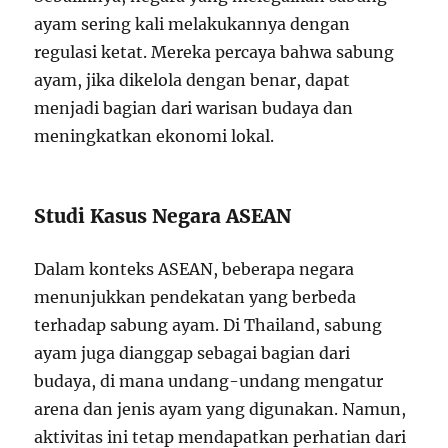
ayam sering kali melakukannya dengan
regulasi ketat. Mereka percaya bahwa sabung
ayam, jika dikelola dengan benar, dapat
menjadi bagian dari warisan budaya dan
meningkatkan ekonomi lokal.
Studi Kasus Negara ASEAN
Dalam konteks ASEAN, beberapa negara
menunjukkan pendekatan yang berbeda
terhadap sabung ayam. Di Thailand, sabung
ayam juga dianggap sebagai bagian dari
budaya, di mana undang-undang mengatur
arena dan jenis ayam yang digunakan. Namun,
aktivitas ini tetap mendapatkan perhatian dari