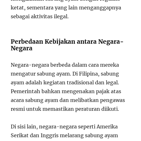
ketat, sementara yang lain menganggapnya
sebagai aktivitas ilegal.
Perbedaan Kebijakan antara Negara-
Negara
Negara-negara berbeda dalam cara mereka
mengatur sabung ayam. Di Filipina, sabung
ayam adalah kegiatan tradisional dan legal.
Pemerintah bahkan mengenakan pajak atas
acara sabung ayam dan melibatkan pengawas
resmi untuk memastikan peraturan diikuti.
Di sisi lain, negara-negara seperti Amerika
Serikat dan Inggris melarang sabung ayam