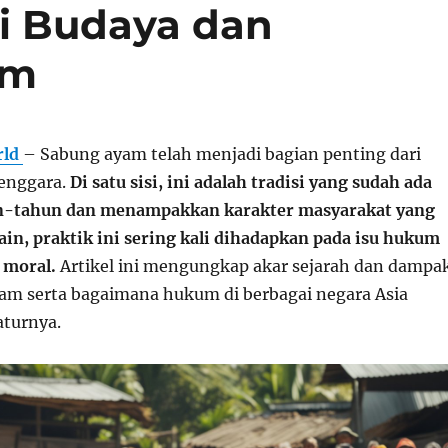
i Budaya dan
um
rld
– Sabung ayam telah menjadi bagian penting dari
Tenggara.
Di satu sisi, ini adalah tradisi yang sudah ada
n-tahun dan menampakkan karakter masyarakat yang
i lain, praktik ini sering kali dihadapkan pada isu hukum
 moral.
Artikel ini mengungkap akar sejarah dan dampa
yam serta bagaimana hukum di berbagai negara Asia
turnya.