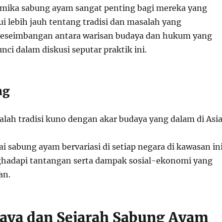
ika sabung ayam sangat penting bagi mereka yang
i lebih jauh tentang tradisi dan masalah yang
Keseimbangan antara warisan budaya dan hukum yang
nci dalam diskusi seputar praktik ini.
ng
lah tradisi kuno dengan akar budaya yang dalam di Asi
sabung ayam bervariasi di setiap negara di kawasan ini
ghadapi tantangan serta dampak sosial-ekonomi yang
an.
aya dan Sejarah Sabung Ayam