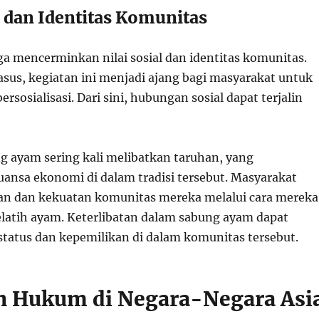
l dan Identitas Komunitas
a mencerminkan nilai sosial dan identitas komunitas.
sus, kegiatan ini menjadi ajang bagi masyarakat untuk
rsosialisasi. Dari sini, hubungan sosial dapat terjalin
ng ayam sering kali melibatkan taruhan, yang
nsa ekonomi di dalam tradisi tersebut. Masyarakat
lan dan kekuatan komunitas mereka melalui cara mereka
atih ayam. Keterlibatan dalam sabung ayam dapat
status dan kepemilikan di dalam komunitas tersebut.
n Hukum di Negara-Negara Asi