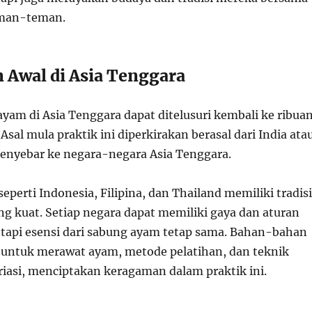
eman-teman.
 Awal di Asia Tenggara
yam di Asia Tenggara dapat ditelusuri kembali ke ribua
 Asal mula praktik ini diperkirakan berasal dari India ata
enyebar ke negara-negara Asia Tenggara.
 seperti Indonesia, Filipina, dan Thailand memiliki tradisi
g kuat. Setiap negara dapat memiliki gaya dan aturan
etapi esensi dari sabung ayam tetap sama. Bahan-bahan
untuk merawat ayam, metode pelatihan, dan teknik
riasi, menciptakan keragaman dalam praktik ini.