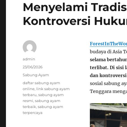
Menyelami Tradis
Kontroversi Huk
ForestInTheWo
budaya di Asia 
Author
admin
selama bertahu
Posted
23/06/2026
terlibat. Di sis
on
Categories
Sabung Ayam
dan kontroversi
Tags
daftar sabung ayam
sosial sabung a
online
,
link sabung ayam
Tenggara menga
terbaru
,
sabung ayam
resmi
,
sabung ayam
terbaik
,
sabung ayam
terpercaya