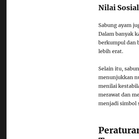
Nilai Sosia
Sabung ayam jug
Dalam banyak ka
berkumpul dan be
lebih erat.
Selain itu, sabu
menunjukkan nua
menilai kestabi
merawat dan mel
menjadi simbol 
Peratura