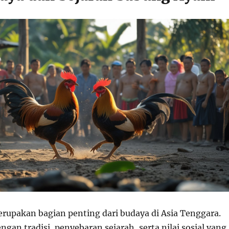
upakan bagian penting dari budaya di Asia Tenggara.
engan tradisi, penyebaran sejarah, serta nilai sosial yang