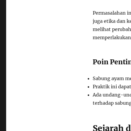
Permasalahan in
juga etika dan 
melihat perubah
memperlakukan 
Poin Penti
Sabung ayam me
Praktik ini dapa
Ada undang-und
terhadap sabun
Sejarah 