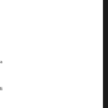
ra
di