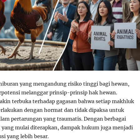
hiburan yang mengandung risiko tinggi bagi hewan,
potensi melanggar prinsip-prinsip hak hewan.
akin terbuka terhadap gagasan bahwa setiap makhluk
erlakukan dengan hormat dan tidak dipaksa untuk
dalam pertarungan yang traumatis. Dengan berbagai
yang mulai diterapkan, dampak hukum juga menjadi
usi yang lebih besar.