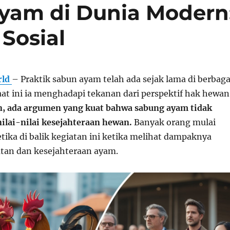
yam di Dunia Modern
 Sosial
rld
– Praktik sabun ayam telah ada sejak lama di berbaga
aat ini ia menghadapi tekanan dari perspektif hak hewan
n, ada argumen yang kuat bahwa sabung ayam tidak
nilai-nilai kesejahteraan hewan.
Banyak orang mulai
ika di balik kegiatan ini ketika melihat dampaknya
tan dan kesejahteraan ayam.