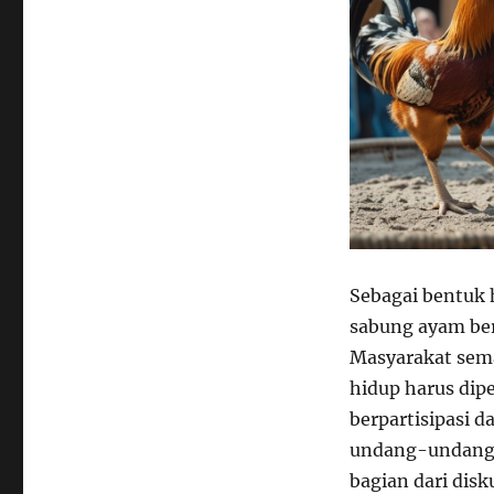
Sebagai bentuk 
sabung ayam ber
Masyarakat sem
hidup harus dip
berpartisipasi 
undang-undang 
bagian dari disk