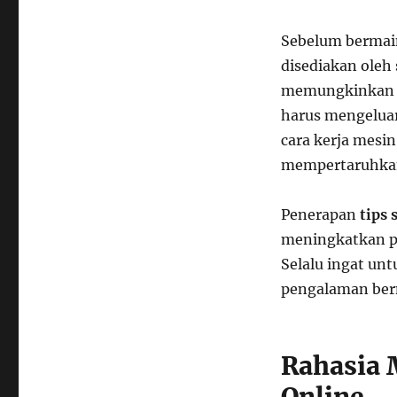
Sebelum bermai
disediakan oleh 
memungkinkan A
harus mengelua
cara kerja mesi
mempertaruhkan
Penerapan
tips 
meningkatkan pe
Selalu ingat un
pengalaman berm
Rahasia M