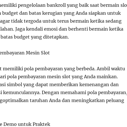
emiliki pengelolaan bankroll yang baik saat bermain slo
n budget dan batas kerugian yang Anda siapkan untuk
 agar tidak tergoda untuk terus bermain ketika sedang
ahan. Jaga kendali emosi dan berhenti bermain ketika
batas budget yang ditetapkan.
 Pembayaran Mesin Slot
ot memiliki pola pembayaran yang berbeda. Ambil waktu
ri pola pembayaran mesin slot yang Anda mainkan.
asi simbol yang dapat memberikan kemenangan dan
ensi kemunculannya. Dengan memahami pola pembayaran
goptimalkan taruhan Anda dan meningkatkan peluang
e Demo untuk Praktek