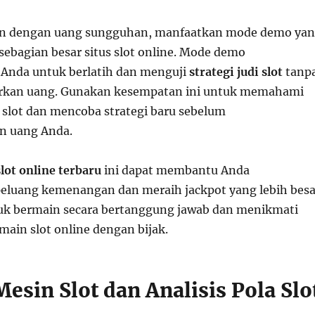
n dengan uang sungguhan, manfaatkan mode demo ya
sebagian besar situs slot online. Mode demo
nda untuk berlatih dan menguji
strategi judi slot
tanp
rkan uang. Gunakan kesempatan ini untuk memahami
n slot dan mencoba strategi baru sebelum
 uang Anda.
slot online terbaru
ini dapat membantu Anda
luang kemenangan dan meraih jackpot yang lebih besa
tuk bermain secara bertanggung jawab dan menikmati
ain slot online dengan bijak.
esin Slot dan Analisis Pola Slo