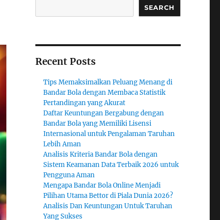
SEARCH
Recent Posts
Tips Memaksimalkan Peluang Menang di
Bandar Bola dengan Membaca Statistik
Pertandingan yang Akurat
Daftar Keuntungan Bergabung dengan
Bandar Bola yang Memiliki Lisensi
Internasional untuk Pengalaman Taruhan
Lebih Aman
Analisis Kriteria Bandar Bola dengan
Sistem Keamanan Data Terbaik 2026 untuk
Pengguna Aman
Mengapa Bandar Bola Online Menjadi
Pilihan Utama Bettor di Piala Dunia 2026?
Analisis Dan Keuntungan Untuk Taruhan
Yang Sukses