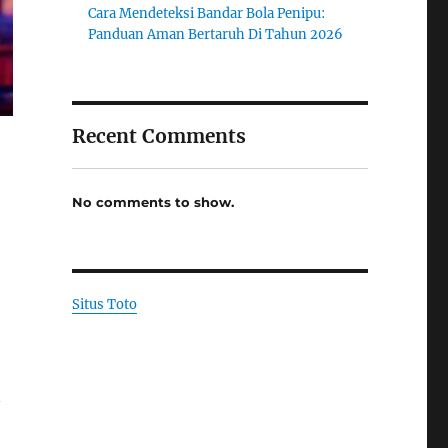
Cara Mendeteksi Bandar Bola Penipu:
Panduan Aman Bertaruh Di Tahun 2026
Recent Comments
No comments to show.
Situs Toto
n