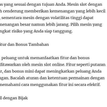
tas yang sesuai dengan tujuan Anda. Mesin slot dengan
dah cenderung memberikan kemenangan yang lebih kecil
, sementara mesin dengan volatilitas tinggi dapat
nangan besar namun lebih jarang. Pilih mesin yang
ingkat risiko yang Anda siap tanggung.
Fitur dan Bonus Tambahan
 peluang untuk memanfaatkan fitur dan bonus
tawarkan oleh mesin slot online. Fitur seperti putaran
liar, dan bonus mini dapat meningkatkan peluang Anda
gan. Bacalah aturan dan ketentuan permainan dengan
emahami cara menggunakan fitur ini secara efektif.
ll dengan Bijak