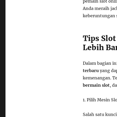
pemain slot onl
Anda meraih ja
keberuntungan s
Tips Slo
Lebih Ba
Dalam bagian i
terbaru
yang da
kemenangan. 
bermain slot
, d
1. Pilih Mesin S
Salah satu kunc