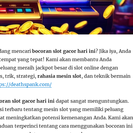
dang mencari
bocoran slot gacor hari ini
? Jika iya, Anda
e tempat yang tepat! Kami akan membantu Anda
luang meraih jackpot besar di slot online dengan
 trik, strategi,
rahasia mesin slot
, dan teknik bermain
ps://deathspank.com/
oran slot gacor hari ini
dapat sangat menguntungkan.
i terbaru tentang mesin slot yang memiliki peluang
apat meningkatkan potensi kemenangan Anda. Kami aka
duan terperinci tentang cara menggunakan bocoran ini