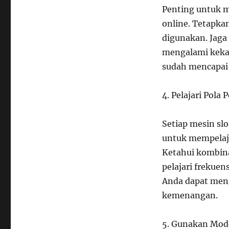
Penting untuk m
online. Tetapka
digunakan. Jaga
mengalami kekal
sudah mencapai 
4. Pelajari Pola
Setiap mesin sl
untuk mempelaja
Ketahui kombin
pelajari freku
Anda dapat men
kemenangan.
5. Gunakan Mod