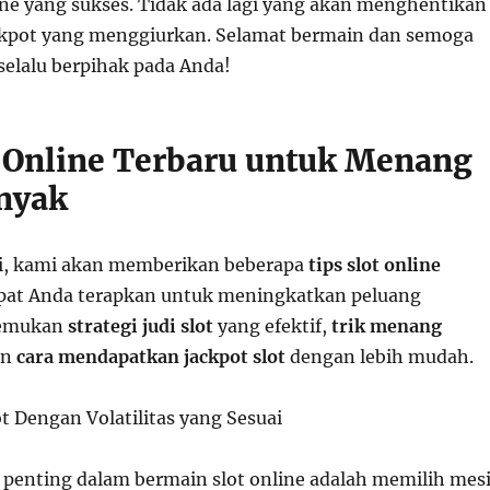
ine yang sukses. Tidak ada lagi yang akan menghentikan
ckpot yang menggiurkan. Selamat bermain dan semoga
elalu berpihak pada Anda!
t Online Terbaru untuk Menang
nyak
ni, kami akan memberikan beberapa
tips slot online
pat Anda terapkan untuk meningkatkan peluang
Temukan
strategi judi slot
yang efektif,
trik menang
an
cara mendapatkan jackpot slot
dengan lebih mudah.
lot Dengan Volatilitas yang Sesuai
i penting dalam bermain slot online adalah memilih mes