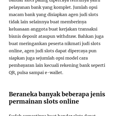
bandar slots paling dipercaya tentunya yaitu
pelayanan bank yang komplet. Jumlah opsi
macam bank yang disiapkan agen judi slots
tidak lain selainnya buat memberinya
keluasaan anggota buat kerjakan transaksi
bisnis deposit ataupun withdraw. Bahkan juga
buat meringankan peserta nikmati judi slots
online, agen judi slots dapat dipercaya pun
siapkan juga sejumlah opsi model cara
pembayaran lain kecuali rekening bank seperti
QR, pulsa sampai e-wallet.
Beraneka banyak beberapa jenis
permainan slots online