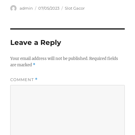
Author
Posted
Categories
admin
07/05/2023
Slot Gacor
on
Leave a Reply
Your email address will not be published.
Required fields
are marked
*
COMMENT
*