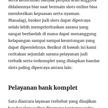
serta kebutuhan banyak penjudi atau anggota
didalamnya biar saat bermain slots online bisa
memberikan kepuasan serta nyaman.
Manalagi, broker judi slots dapat dipercaya
selalu lebih memprioritaskan sarana yang
sangat berfaedah di mana dapat menanggung
kelapangan sampai sampai keuntungan yang
dapat diperolehnya. Berikut di bawah ini kami
ceritakan sejumlah sarana pelayanan judi
terbaik serta terkomplet yang disiapkan bandar
slots paling dipercaya antara lain:
Pelayanan bank komplet
Satu diantara layanan terhebat yang disajikan