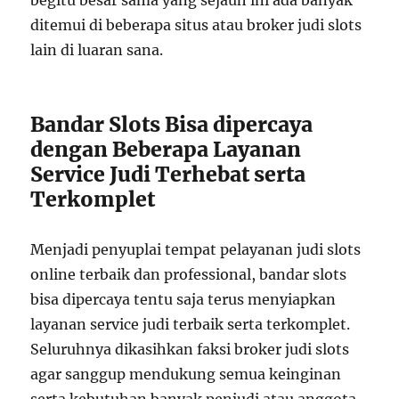
begitu besar sama yang sejauh ini ada banyak
ditemui di beberapa situs atau broker judi slots
lain di luaran sana.
Bandar Slots Bisa dipercaya
dengan Beberapa Layanan
Service Judi Terhebat serta
Terkomplet
Menjadi penyuplai tempat pelayanan judi slots
online terbaik dan professional, bandar slots
bisa dipercaya tentu saja terus menyiapkan
layanan service judi terbaik serta terkomplet.
Seluruhnya dikasihkan faksi broker judi slots
agar sanggup mendukung semua keinginan