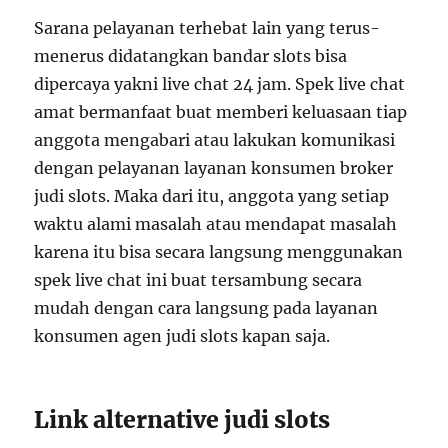
Sarana pelayanan terhebat lain yang terus-
menerus didatangkan bandar slots bisa
dipercaya yakni live chat 24 jam. Spek live chat
amat bermanfaat buat memberi keluasaan tiap
anggota mengabari atau lakukan komunikasi
dengan pelayanan layanan konsumen broker
judi slots. Maka dari itu, anggota yang setiap
waktu alami masalah atau mendapat masalah
karena itu bisa secara langsung menggunakan
spek live chat ini buat tersambung secara
mudah dengan cara langsung pada layanan
konsumen agen judi slots kapan saja.
Link alternative judi slots