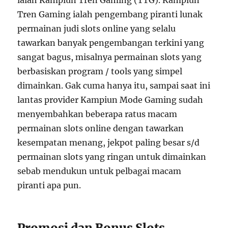
ialah Kampiun Tren Gaming (TTG). Kampiun
Tren Gaming ialah pengembang piranti lunak
permainan judi slots online yang selalu
tawarkan banyak pengembangan terkini yang
sangat bagus, misalnya permainan slots yang
berbasiskan program / tools yang simpel
dimainkan. Gak cuma hanya itu, sampai saat ini
lantas provider Kampiun Mode Gaming sudah
menyembahkan beberapa ratus macam
permainan slots online dengan tawarkan
kesempatan menang, jekpot paling besar s/d
permainan slots yang ringan untuk dimainkan
sebab mendukun untuk pelbagai macam
piranti apa pun.
Promosi dan Bonus Slots