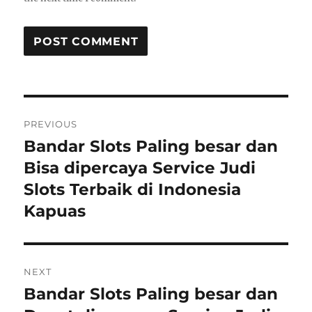
Post
PREVIOUS
navigation
Bandar Slots Paling besar dan
Previous
post:
Bisa dipercaya Service Judi
Slots Terbaik di Indonesia
Kapuas
NEXT
Bandar Slots Paling besar dan
Next