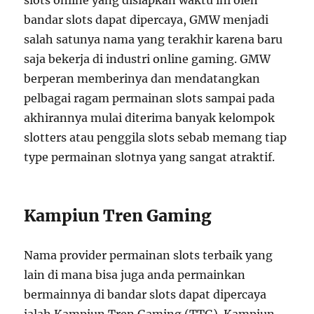
slots online yang disiapkan waktu ini oleh
bandar slots dapat dipercaya, GMW menjadi
salah satunya nama yang terakhir karena baru
saja bekerja di industri online gaming. GMW
berperan memberinya dan mendatangkan
pelbagai ragam permainan slots sampai pada
akhirannya mulai diterima banyak kelompok
slotters atau penggila slots sebab memang tiap
type permainan slotnya yang sangat atraktif.
Kampiun Tren Gaming
Nama provider permainan slots terbaik yang
lain di mana bisa juga anda permainkan
bermainnya di bandar slots dapat dipercaya