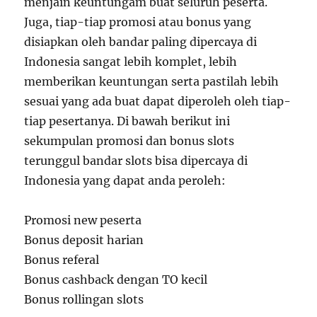
menjain keuntungam buat seluruh peserta.
Juga, tiap-tiap promosi atau bonus yang
disiapkan oleh bandar paling dipercaya di
Indonesia sangat lebih komplet, lebih
memberikan keuntungan serta pastilah lebih
sesuai yang ada buat dapat diperoleh oleh tiap-
tiap pesertanya. Di bawah berikut ini
sekumpulan promosi dan bonus slots
terunggul bandar slots bisa dipercaya di
Indonesia yang dapat anda peroleh:
Promosi new peserta
Bonus deposit harian
Bonus referal
Bonus cashback dengan TO kecil
Bonus rollingan slots