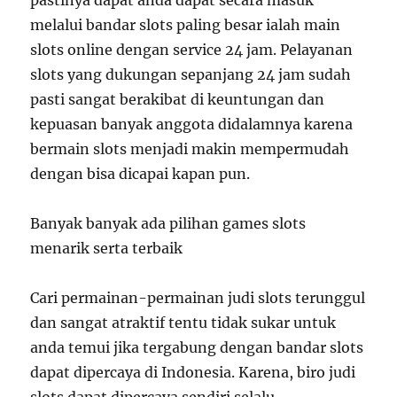
pastinya dapat anda dapat secara masuk
melalui bandar slots paling besar ialah main
slots online dengan service 24 jam. Pelayanan
slots yang dukungan sepanjang 24 jam sudah
pasti sangat berakibat di keuntungan dan
kepuasan banyak anggota didalamnya karena
bermain slots menjadi makin mempermudah
dengan bisa dicapai kapan pun.
Banyak banyak ada pilihan games slots
menarik serta terbaik
Cari permainan-permainan judi slots terunggul
dan sangat atraktif tentu tidak sukar untuk
anda temui jika tergabung dengan bandar slots
dapat dipercaya di Indonesia. Karena, biro judi