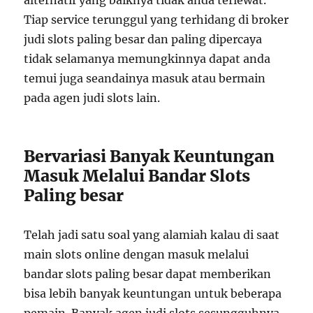
alternatif yang baiknya tidak anda terlewat.
Tiap service terunggul yang terhidang di broker
judi slots paling besar dan paling dipercaya
tidak selamanya memungkinnya dapat anda
temui juga seandainya masuk atau bermain
pada agen judi slots lain.
Bervariasi Banyak Keuntungan
Masuk Melalui Bandar Slots
Paling besar
Telah jadi satu soal yang alamiah kalau di saat
main slots online dengan masuk melalui
bandar slots paling besar dapat memberikan
bisa lebih banyak keuntungan untuk beberapa