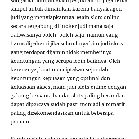
sangatlah lumrah kalau perjudian ini juga terus
simpel untuk dimainkan karena banyak agen
judi yang menyiapkannya. Main slots online
secara tergabung di broker judi mana saja
bahwasanya boleh-boleh saja, namun yang
harus dipahami jika seluruhnya biro judi slots
yang terdapat dijamin tidak memberinya
keuntungan yang serupa lebih baiknya. Oleh
karenanya, buat menciptakan sejumlah
keuntungan kepuasan yang optimal dan
keluasaan akses, main judi slots online dengan
gabung bersama bandar slots paling besar dan
dapat dipercaya sudah pasti menjadi alternatif
paling direkomendasikan untuk beberapa
pemain.