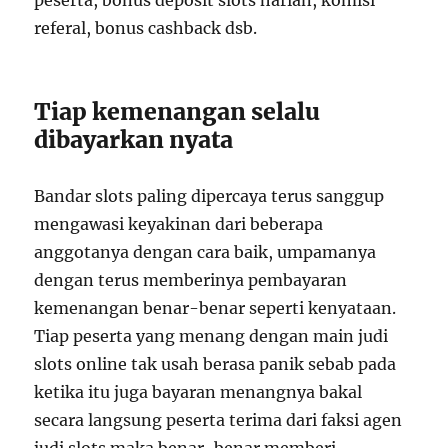
peserta, bonus deposit slots harian, komisi
referal, bonus cashback dsb.
Tiap kemenangan selalu
dibayarkan nyata
Bandar slots paling dipercaya terus sanggup
mengawasi keyakinan dari beberapa
anggotanya dengan cara baik, umpamanya
dengan terus memberinya pembayaran
kemenangan benar-benar seperti kenyataan.
Tiap peserta yang menang dengan main judi
slots online tak usah berasa panik sebab pada
ketika itu juga bayaran menangnya bakal
secara langsung peserta terima dari faksi agen