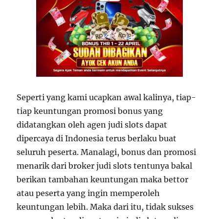
Seperti yang kami ucapkan awal kalinya, tiap-
tiap keuntungan promosi bonus yang
didatangkan oleh agen judi slots dapat
dipercaya di Indonesia terus berlaku buat
seluruh peserta. Manalagi, bonus dan promosi
menarik dari broker judi slots tentunya bakal
berikan tambahan keuntungan maka bettor
atau peserta yang ingin memperoleh
keuntungan lebih. Maka dari itu, tidak sukses