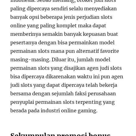
Indonesia. Sebab memang, broker judi slots
paling dipercaya sendiri selalu menyediakan
banyak opsi beberapa jenis perjudian slots
online yang paling komplet maka dapat
memberinya semakin banyak kepuasan buat
pesertanya dengan bisa permainkan model
permainan slots mana pun alternatif favorite
masing-masing. Diluar itu, jumlah model
permainan slots yang disajikan agen judi slots
bisa dipercaya dikarenakan waktu ini pun agen
judi slots yang dapat dipercaya telah bekerja
bersama dengan sejumlah faksi perusahaan
penyuplai permainan slots terpenting yang
berada pada industri online gaming.
Sekumpulan promosi bonus