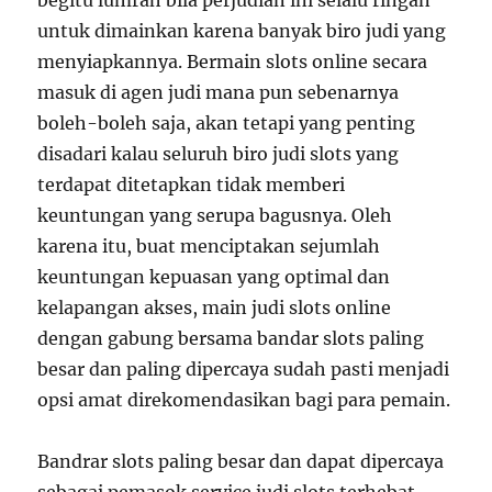
begitu lumrah bila perjudian ini selalu ringan
untuk dimainkan karena banyak biro judi yang
menyiapkannya. Bermain slots online secara
masuk di agen judi mana pun sebenarnya
boleh-boleh saja, akan tetapi yang penting
disadari kalau seluruh biro judi slots yang
terdapat ditetapkan tidak memberi
keuntungan yang serupa bagusnya. Oleh
karena itu, buat menciptakan sejumlah
keuntungan kepuasan yang optimal dan
kelapangan akses, main judi slots online
dengan gabung bersama bandar slots paling
besar dan paling dipercaya sudah pasti menjadi
opsi amat direkomendasikan bagi para pemain.
Bandrar slots paling besar dan dapat dipercaya