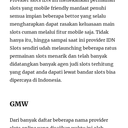
Provider slots IDN ini menekankan permainan
slots yang mobile friendly manfaat penuhi
semua impian beberapa bettor yang selalu
mengharapkan dapat rasakan keluasaan main
slots cuman melalui fitur mobile saja. Tidak
hanya itu, hingga sampai saat ini provider IDN
Slots sendiri udah melaunching beberapa ratus
permainan slots menarik dan telah banyak
didatangkan banyak agen judi slots terhitung
yang dapat anda dapati lewat bandar slots bisa
dipercaya di Indonesia.
GMW
Dari banyak daftar beberapa nama provider