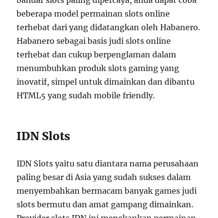
bandar slots paling dipercaya, anda dapat coba
beberapa model permainan slots online
terhebat dari yang didatangkan oleh Habanero.
Habanero sebagai basis judi slots online
terhebat dan cukup berpenglaman dalam
menumbuhkan produk slots gaming yang
inovatif, simpel untuk dimainkan dan dibantu
HTML5 yang sudah mobile friendly.
IDN Slots
IDN Slots yaitu satu diantara nama perusahaan
paling besar di Asia yang sudah sukses dalam
menyembahkan bermacam banyak games judi
slots bermutu dan amat gampang dimainkan.