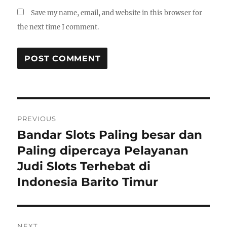
Save my name, email, and website in this browser for
the next time I comment.
Post
PREVIOUS
navigation
Bandar Slots Paling besar dan
Previous
post:
Paling dipercaya Pelayanan
Judi Slots Terhebat di
Indonesia Barito Timur
NEXT