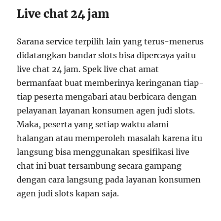
Live chat 24 jam
Sarana service terpilih lain yang terus-menerus
didatangkan bandar slots bisa dipercaya yaitu
live chat 24 jam. Spek live chat amat
bermanfaat buat memberinya keringanan tiap-
tiap peserta mengabari atau berbicara dengan
pelayanan layanan konsumen agen judi slots.
Maka, peserta yang setiap waktu alami
halangan atau memperoleh masalah karena itu
langsung bisa menggunakan spesifikasi live
chat ini buat tersambung secara gampang
dengan cara langsung pada layanan konsumen
agen judi slots kapan saja.