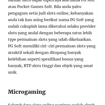
bandar slots dapat dipercaya ada nama PG Soft
atau Pocket Games Soft. Bila anda yaitu
pengagum setia judi slots online, kebanyakan
anda tak kan asing berikut nama PG Soft yang
sudah cukuplah lama diketahui selaku provider
slots yang andal dengan beberapa ratus lebih
type permainan slots yang udah dikeluarkan.
PG Soft memiliki ciri-ciri permainan slots yang
atraktif sekali dengan ditopang banyak
kelebihan seperti spesifikasi bonus yang
banyak, RTP slots tinggi dan objek yang amat
unik.
Microgaming