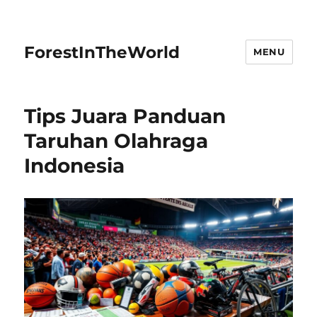
ForestInTheWorld
MENU
Tips Juara Panduan
Taruhan Olahraga
Indonesia