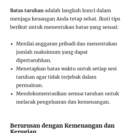
Batas taruhan
adalah langkah kunci dalam
menjaga keuangan Anda tetap sehat. Ikuti tips
berikut untuk menentukan batas yang sesuai:
Menilai anggaran pribadi dan menentukan
jumlah maksimum yang dapat
dipertaruhkan.
Menetapkan batas waktu untuk setiap sesi
taruhan agar tidak terjebak dalam
permainan.
Mendokumentasikan semua taruhan untuk
melacak pengeluaran dan kemenangan.
Berurusan dengan Kemenangan dan
Kerugian