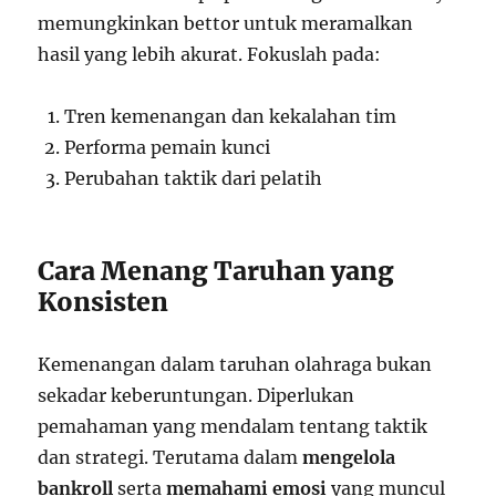
memungkinkan bettor untuk meramalkan
hasil yang lebih akurat. Fokuslah pada:
Tren kemenangan dan kekalahan tim
Performa pemain kunci
Perubahan taktik dari pelatih
Cara Menang Taruhan yang
Konsisten
Kemenangan dalam taruhan olahraga bukan
sekadar keberuntungan. Diperlukan
pemahaman yang mendalam tentang taktik
dan strategi. Terutama dalam
mengelola
bankroll
serta
memahami emosi
yang muncul