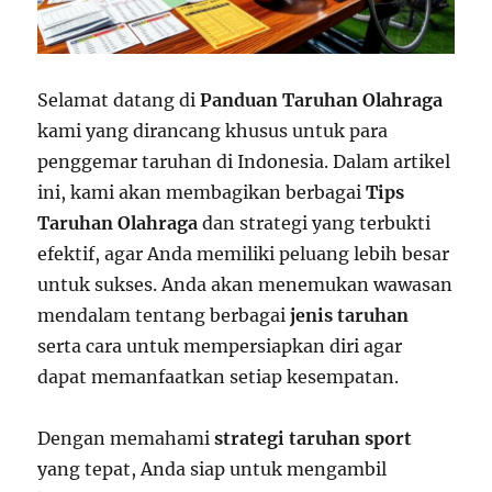
Selamat datang di
Panduan Taruhan Olahraga
kami yang dirancang khusus untuk para
penggemar taruhan di Indonesia. Dalam artikel
ini, kami akan membagikan berbagai
Tips
Taruhan Olahraga
dan strategi yang terbukti
efektif, agar Anda memiliki peluang lebih besar
untuk sukses. Anda akan menemukan wawasan
mendalam tentang berbagai
jenis taruhan
serta cara untuk mempersiapkan diri agar
dapat memanfaatkan setiap kesempatan.
Dengan memahami
strategi taruhan sport
yang tepat, Anda siap untuk mengambil