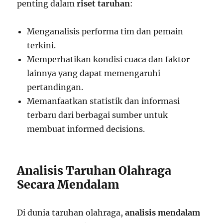
penting dalam
riset taruhan
:
Menganalisis performa tim dan pemain
terkini.
Memperhatikan kondisi cuaca dan faktor
lainnya yang dapat memengaruhi
pertandingan.
Memanfaatkan statistik dan informasi
terbaru dari berbagai sumber untuk
membuat informed decisions.
Analisis Taruhan Olahraga
Secara Mendalam
Di dunia taruhan olahraga,
analisis mendalam