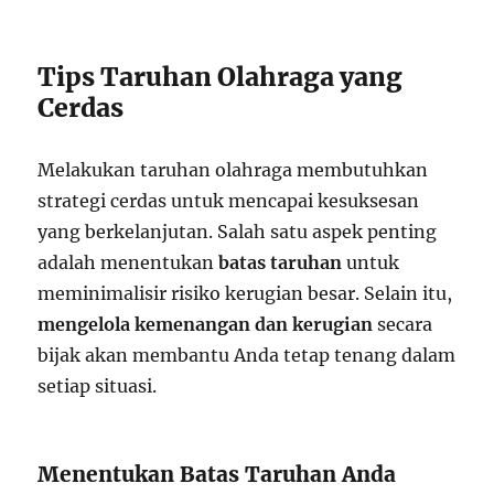
Tips Taruhan Olahraga yang
Cerdas
Melakukan taruhan olahraga membutuhkan
strategi cerdas untuk mencapai kesuksesan
yang berkelanjutan. Salah satu aspek penting
adalah menentukan
batas taruhan
untuk
meminimalisir risiko kerugian besar. Selain itu,
mengelola kemenangan dan kerugian
secara
bijak akan membantu Anda tetap tenang dalam
setiap situasi.
Menentukan Batas Taruhan Anda