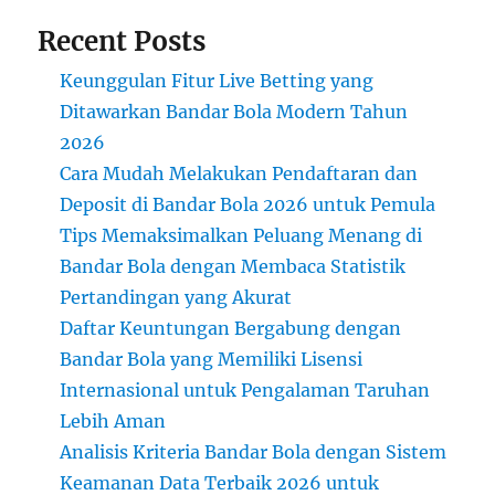
Recent Posts
Keunggulan Fitur Live Betting yang
Ditawarkan Bandar Bola Modern Tahun
2026
Cara Mudah Melakukan Pendaftaran dan
Deposit di Bandar Bola 2026 untuk Pemula
Tips Memaksimalkan Peluang Menang di
Bandar Bola dengan Membaca Statistik
Pertandingan yang Akurat
Daftar Keuntungan Bergabung dengan
Bandar Bola yang Memiliki Lisensi
Internasional untuk Pengalaman Taruhan
Lebih Aman
Analisis Kriteria Bandar Bola dengan Sistem
Keamanan Data Terbaik 2026 untuk