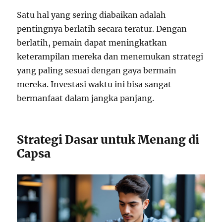
Satu hal yang sering diabaikan adalah
pentingnya berlatih secara teratur. Dengan
berlatih, pemain dapat meningkatkan
keterampilan mereka dan menemukan strategi
yang paling sesuai dengan gaya bermain
mereka. Investasi waktu ini bisa sangat
bermanfaat dalam jangka panjang.
Strategi Dasar untuk Menang di
Capsa