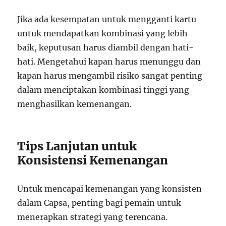
Jika ada kesempatan untuk mengganti kartu
untuk mendapatkan kombinasi yang lebih
baik, keputusan harus diambil dengan hati-
hati. Mengetahui kapan harus menunggu dan
kapan harus mengambil risiko sangat penting
dalam menciptakan kombinasi tinggi yang
menghasilkan kemenangan.
Tips Lanjutan untuk
Konsistensi Kemenangan
Untuk mencapai kemenangan yang konsisten
dalam Capsa, penting bagi pemain untuk
menerapkan strategi yang terencana.