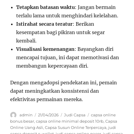
Tetapkan batasan waktu
: Jangan bermain
terlalu lama untuk menghindari kelelahan.
Istirahat secara teratur
: Berikan
kesempatan bagi pikiran untuk segar
kembali.
Visualisasi kemenangan
: Bayangkan diri
mencapai tujuan, ini dapat memotivasi dan
membangun kepercayaan diri.
Dengan mengadopsi pendekatan ini, pemain
dapat meningkatkan konsistensi dan
efektivitas permainan mereka.
Author
Posted
Categories
Tags
admin
21/04/2026
Judi Capsa
capsa online
on
bonus besar
,
capsa online minimal deposit 10rb
,
Capsa
Online Uang Asli
,
Capsa Susun Online Terpercaya
,
judi
capsa deposit e-wallet
,
judi capsa online gacor
,
judi capsa