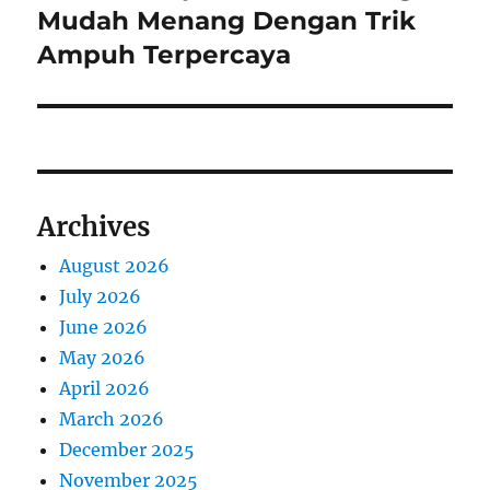
post:
Mudah Menang Dengan Trik
Ampuh Terpercaya
Archives
August 2026
July 2026
June 2026
May 2026
April 2026
March 2026
December 2025
November 2025