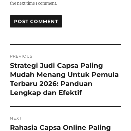
the next time I comment.
Post
PREVIOUS
navigation
Strategi Judi Capsa Paling
Previous
post:
Mudah Menang Untuk Pemula
Terbaru 2026: Panduan
Lengkap dan Efektif
NEXT
Rahasia Capsa Online Paling
Next