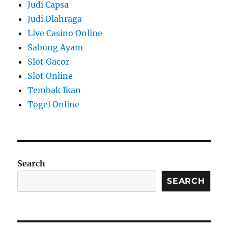
Judi Capsa
Judi Olahraga
Live Casino Online
Sabung Ayam
Slot Gacor
Slot Online
Tembak Ikan
Togel Online
Search
SEARCH