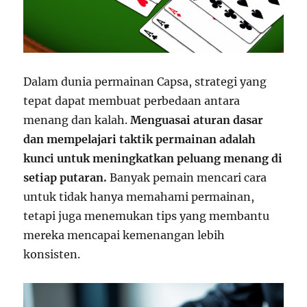
Dalam dunia permainan Capsa, strategi yang
tepat dapat membuat perbedaan antara
menang dan kalah.
Menguasai aturan dasar
dan mempelajari taktik permainan adalah
kunci untuk meningkatkan peluang menang di
setiap putaran.
Banyak pemain mencari cara
untuk tidak hanya memahami permainan,
tetapi juga menemukan tips yang membantu
mereka mencapai kemenangan lebih
konsisten.