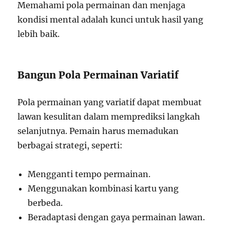
Memahami pola permainan dan menjaga
kondisi mental adalah kunci untuk hasil yang
lebih baik.
Bangun Pola Permainan Variatif
Pola permainan yang variatif dapat membuat
lawan kesulitan dalam memprediksi langkah
selanjutnya. Pemain harus memadukan
berbagai strategi, seperti:
Mengganti tempo permainan.
Menggunakan kombinasi kartu yang
berbeda.
Beradaptasi dengan gaya permainan lawan.