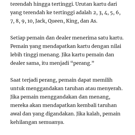
terendah hingga tertinggi. Urutan kartu dari
yang terendah ke tertinggi adalah 2, 3, 4, 5, 6,
7, 8, 9, 10, Jack, Queen, King, dan As.
Setiap pemain dan dealer menerima satu kartu.
Pemain yang mendapatkan kartu dengan nilai
lebih tinggi menang. Jika kartu pemain dan
dealer sama, itu menjadi “perang.”
Saat terjadi perang, pemain dapat memilih
untuk menggandakan taruhan atau menyerah.
Jika pemain menggandakan dan menang,
mereka akan mendapatkan kembali taruhan
awal dan yang digandakan. Jika kalah, pemain
kehilangan semuanya.