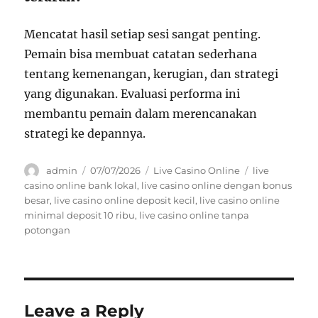
Mencatat hasil setiap sesi sangat penting.
Pemain bisa membuat catatan sederhana
tentang kemenangan, kerugian, dan strategi
yang digunakan. Evaluasi performa ini
membantu pemain dalam merencanakan
strategi ke depannya.
Author
Posted
Categories
Tags
admin
07/07/2026
Live Casino Online
live
on
casino online bank lokal
,
live casino online dengan bonus
besar
,
live casino online deposit kecil
,
live casino online
minimal deposit 10 ribu
,
live casino online tanpa
potongan
Leave a Reply