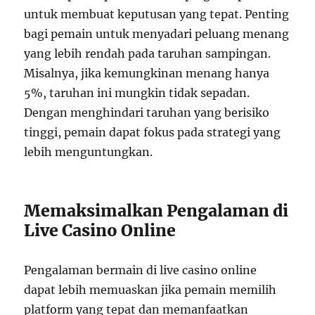
untuk membuat keputusan yang tepat. Penting
bagi pemain untuk menyadari peluang menang
yang lebih rendah pada taruhan sampingan.
Misalnya, jika kemungkinan menang hanya
5%, taruhan ini mungkin tidak sepadan.
Dengan menghindari taruhan yang berisiko
tinggi, pemain dapat fokus pada strategi yang
lebih menguntungkan.
Memaksimalkan Pengalaman di
Live Casino Online
Pengalaman bermain di live casino online
dapat lebih memuaskan jika pemain memilih
platform yang tepat dan memanfaatkan