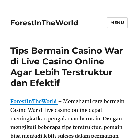
ForestInTheWorld
MENU
Tips Bermain Casino War
di Live Casino Online
Agar Lebih Terstruktur
dan Efektif
ForestInTheWorld
– Memahami cara bermain
Casino War di live casino online dapat
meningkatkan pengalaman bermain.
Dengan
mengikuti beberapa tips terstruktur, pemain
bisa menjadi lebih sukses dalam permainan