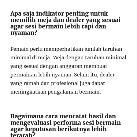
Apa saja indikator penting untuk
memilih meja dan dealer yang sesuai
agar sesi bermain lebih rapi dan
nyaman?
Pemain perlu memperhatikan jumlah taruhan
minimal di meja. Meja dengan taruhan minimal
yang sesuai dengan anggaran membuat
permainan lebih nyaman. Selain itu, dealer
yang ramah dan profesional juga dapat
meningkatkan pengalaman bermain.
Bagaimana cara mencatat hasil dan
mengevaluasi performa sesi bermain
agar keputusan berikutnya lebih
terarah?