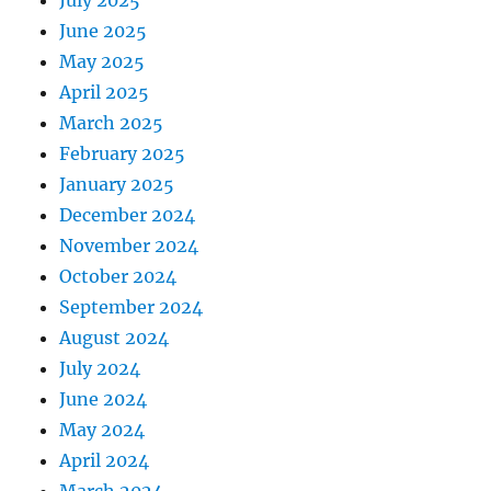
July 2025
June 2025
May 2025
April 2025
March 2025
February 2025
January 2025
December 2024
November 2024
October 2024
September 2024
August 2024
July 2024
June 2024
May 2024
April 2024