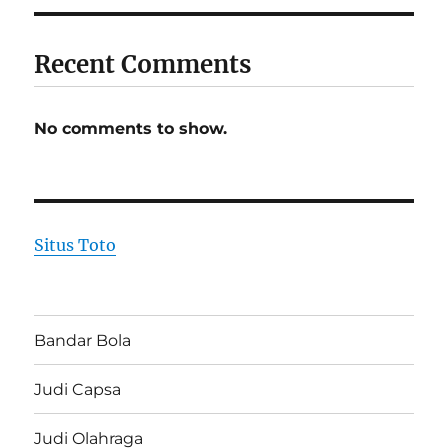
Recent Comments
No comments to show.
Situs Toto
Bandar Bola
Judi Capsa
Judi Olahraga