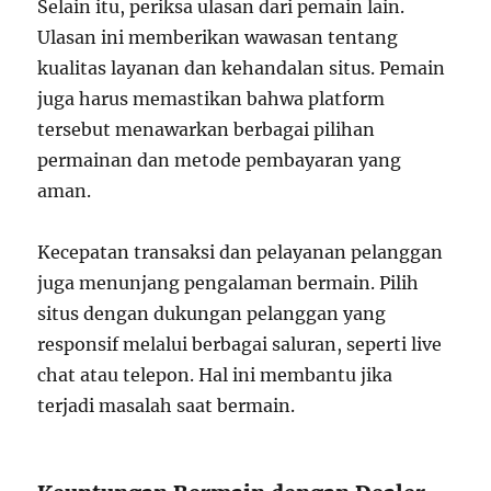
Selain itu, periksa ulasan dari pemain lain.
Ulasan ini memberikan wawasan tentang
kualitas layanan dan kehandalan situs. Pemain
juga harus memastikan bahwa platform
tersebut menawarkan berbagai pilihan
permainan dan metode pembayaran yang
aman.
Kecepatan transaksi dan pelayanan pelanggan
juga menunjang pengalaman bermain. Pilih
situs dengan dukungan pelanggan yang
responsif melalui berbagai saluran, seperti live
chat atau telepon. Hal ini membantu jika
terjadi masalah saat bermain.