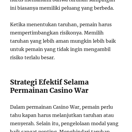
ini biasanya memiliki peluang yang berbeda.
Ketika menentukan taruhan, pemain harus
mempertimbangkan risikonya. Memilih
taruhan yang lebih aman mungkin lebih baik
untuk pemain yang tidak ingin mengambil
risiko terlalu besar.
Strategi Efektif Selama
Permainan Casino War
Dalam permainan Casino War, pemain perlu
tahu kapan harus melanjutkan taruhan atau
menyerah. Selain itu, pengelolaan modal yang
baik sangat penting. Menghindari taruhan