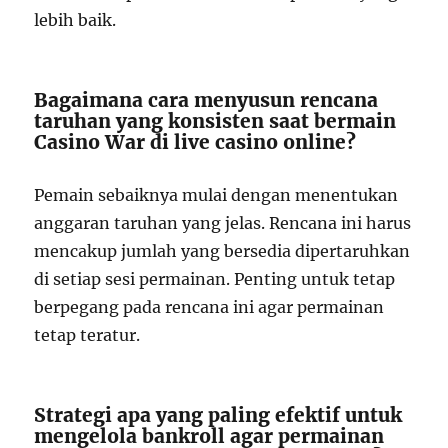
lebih baik.
Bagaimana cara menyusun rencana
taruhan yang konsisten saat bermain
Casino War di live casino online?
Pemain sebaiknya mulai dengan menentukan
anggaran taruhan yang jelas. Rencana ini harus
mencakup jumlah yang bersedia dipertaruhkan
di setiap sesi permainan. Penting untuk tetap
berpegang pada rencana ini agar permainan
tetap teratur.
Strategi apa yang paling efektif untuk
mengelola bankroll agar permainan