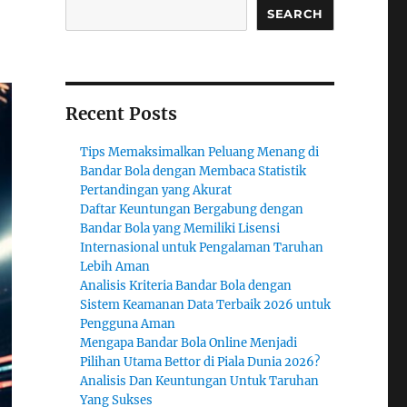
SEARCH
Recent Posts
Tips Memaksimalkan Peluang Menang di
Bandar Bola dengan Membaca Statistik
Pertandingan yang Akurat
Daftar Keuntungan Bergabung dengan
Bandar Bola yang Memiliki Lisensi
Internasional untuk Pengalaman Taruhan
Lebih Aman
Analisis Kriteria Bandar Bola dengan
Sistem Keamanan Data Terbaik 2026 untuk
Pengguna Aman
Mengapa Bandar Bola Online Menjadi
Pilihan Utama Bettor di Piala Dunia 2026?
Analisis Dan Keuntungan Untuk Taruhan
Yang Sukses