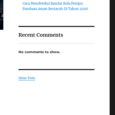
Cara Mendeteksi Bandar Bola Penipu:
Panduan Aman Bertaruh Di Tahun 2026
Recent Comments
No comments to show.
Situs Toto