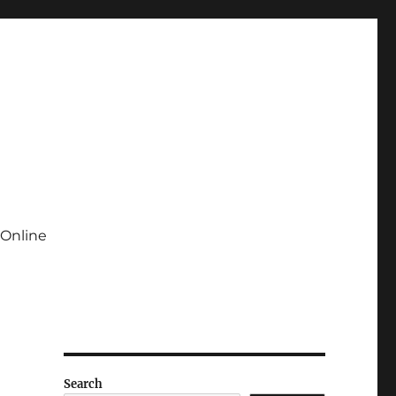
 Online
Search