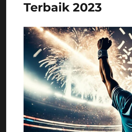
Terbaik 2023