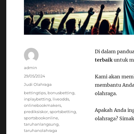
Di dalam pandu
terbaik
untuk m
Author
admin
Posted
29/05/2024
Kami akan mem
on
Categories
Judi Olahraga
membantu Anda m
Tags
bettingtips
,
bonusbetting
,
olahraga.
inplaybetting
,
liveodds
,
onlinebookmakers
,
Apakah Anda in
prediksiskor
,
sportsbetting
,
sportsbookonline
,
olahraga? Simak
taruhanlangsung
,
taruhanolahraga