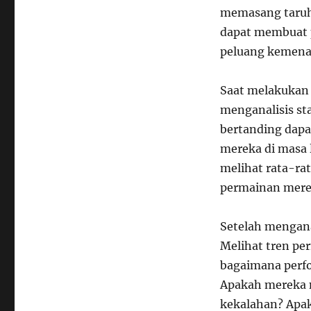
memasang taruha
dapat membuat p
peluang kemena
Saat melakukan 
menganalisis sta
bertanding dapa
mereka di masa 
melihat rata-ra
permainan mere
Setelah menganal
Melihat tren p
bagaimana perfo
Apakah mereka 
kekalahan? Apak