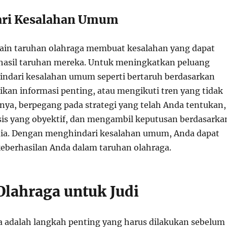
ri Kesalahan Umum
ain taruhan olahraga membuat kesalahan yang dapat
asil taruhan mereka. Untuk meningkatkan peluang
ndari kesalahan umum seperti bertaruh berdasarkan
kan informasi penting, atau mengikuti tren yang tidak
knya, berpegang pada strategi yang telah Anda tentukan,
sis yang obyektif, dan mengambil keputusan berdasarka
dia. Dengan menghindari kesalahan umum, Anda dapat
berhasilan Anda dalam taruhan olahraga.
Olahraga untuk Judi
ga adalah langkah penting yang harus dilakukan sebelum