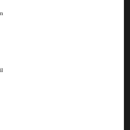
an
il