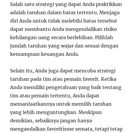
Salah satu strategi yang dapat Anda praktikkan
adalah taruhan dalam batas tertentu. Menjaga
diri Anda untuk tidak melebihi batas tersebut
dapat membantu Anda mengendalikan risiko
kehilangan uang secara berlebihan. Pilihlah
jumlah taruhan yang wajar dan sesuai dengan
kemampuan keuangan Anda.
Selain itu, Anda juga dapat mencoba strategi
taruhan pada tim atau pemain favorit. Ketika
Anda memiliki pengetahuan yang baik tentang
tim atau pemain tertentu, Anda dapat
memanfaatkannya untuk memilih taruhan
yang lebih menguntungkan. Meskipun
demikian, sebaiknya jangan hanya
mengandalkan favoritisme semata, tetapi tetap