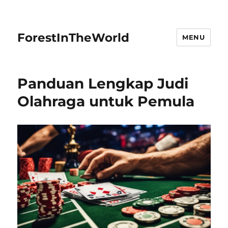
ForestInTheWorld
MENU
Panduan Lengkap Judi
Olahraga untuk Pemula