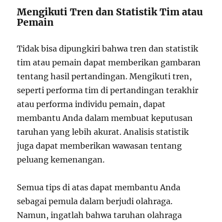
Mengikuti Tren dan Statistik Tim atau
Pemain
Tidak bisa dipungkiri bahwa tren dan statistik
tim atau pemain dapat memberikan gambaran
tentang hasil pertandingan. Mengikuti tren,
seperti performa tim di pertandingan terakhir
atau performa individu pemain, dapat
membantu Anda dalam membuat keputusan
taruhan yang lebih akurat. Analisis statistik
juga dapat memberikan wawasan tentang
peluang kemenangan.
Semua tips di atas dapat membantu Anda
sebagai pemula dalam berjudi olahraga.
Namun, ingatlah bahwa taruhan olahraga