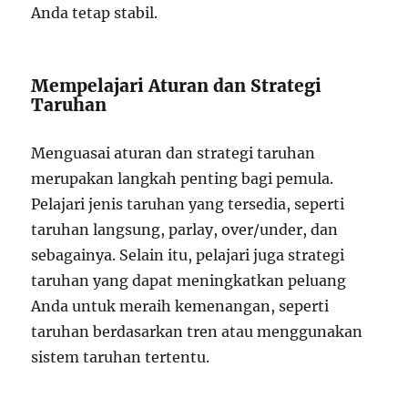
Anda tetap stabil.
Mempelajari Aturan dan Strategi
Taruhan
Menguasai aturan dan strategi taruhan
merupakan langkah penting bagi pemula.
Pelajari jenis taruhan yang tersedia, seperti
taruhan langsung, parlay, over/under, dan
sebagainya. Selain itu, pelajari juga strategi
taruhan yang dapat meningkatkan peluang
Anda untuk meraih kemenangan, seperti
taruhan berdasarkan tren atau menggunakan
sistem taruhan tertentu.