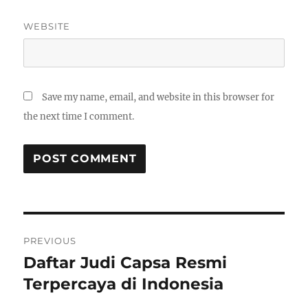
WEBSITE
Save my name, email, and website in this browser for
the next time I comment.
Post
PREVIOUS
navigation
Daftar Judi Capsa Resmi
Previous
post:
Terpercaya di Indonesia