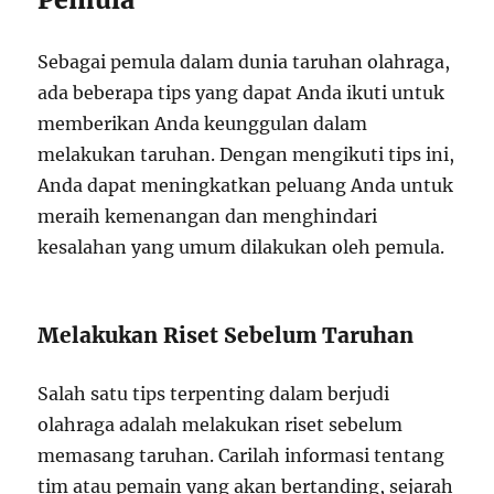
Sebagai pemula dalam dunia taruhan olahraga,
ada beberapa tips yang dapat Anda ikuti untuk
memberikan Anda keunggulan dalam
melakukan taruhan. Dengan mengikuti tips ini,
Anda dapat meningkatkan peluang Anda untuk
meraih kemenangan dan menghindari
kesalahan yang umum dilakukan oleh pemula.
Melakukan Riset Sebelum Taruhan
Salah satu tips terpenting dalam berjudi
olahraga adalah melakukan riset sebelum
memasang taruhan. Carilah informasi tentang
tim atau pemain yang akan bertanding, sejarah