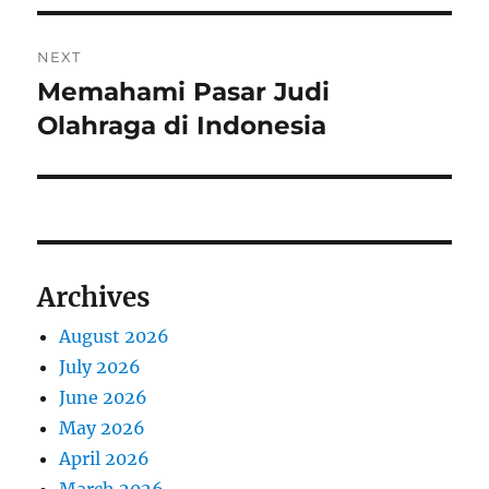
NEXT
Memahami Pasar Judi
Next
post:
Olahraga di Indonesia
Archives
August 2026
July 2026
June 2026
May 2026
April 2026
March 2026