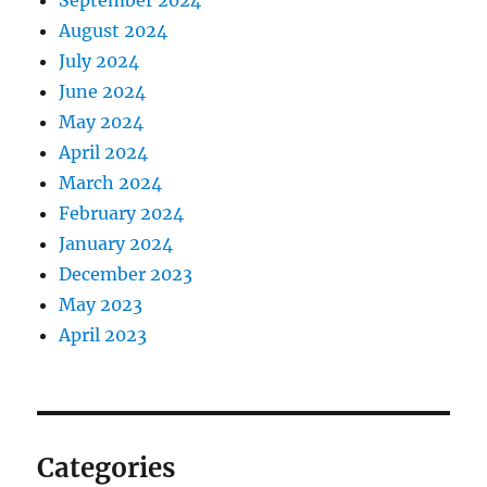
August 2024
July 2024
June 2024
May 2024
April 2024
March 2024
February 2024
January 2024
December 2023
May 2023
April 2023
Categories