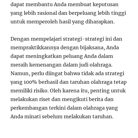
dapat membantu Anda membuat keputusan
yang lebih rasional dan berpeluang lebih tinggi
untuk memperoleh hasil yang diharapkan.
Dengan mempelajari strategi-strategi ini dan
mempraktikkannya dengan bijaksana, Anda
dapat meningkatkan peluang Anda dalam
meraih kemenangan dalam judi olahraga.
Namun, perlu diingat bahwa tidak ada strategi
yang 100% berhasil dan taruhan olahraga tetap
memiliki risiko. Oleh karena itu, penting untuk
melakukan riset dan mengikuti berita dan
perkembangan terkini dalam olahraga yang
Anda minati sebelum melakukan taruhan.