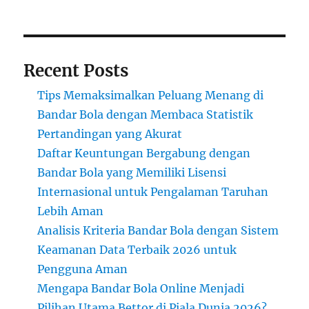
Recent Posts
Tips Memaksimalkan Peluang Menang di
Bandar Bola dengan Membaca Statistik
Pertandingan yang Akurat
Daftar Keuntungan Bergabung dengan
Bandar Bola yang Memiliki Lisensi
Internasional untuk Pengalaman Taruhan
Lebih Aman
Analisis Kriteria Bandar Bola dengan Sistem
Keamanan Data Terbaik 2026 untuk
Pengguna Aman
Mengapa Bandar Bola Online Menjadi
Pilihan Utama Bettor di Piala Dunia 2026?