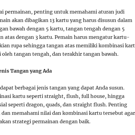
i permainan, penting untuk memahami aturan judi
emain akan dibagikan 13 kartu yang harus disusun dalam
ngan bawah dengan 5 kartu, tangan tengah dengan 5
an atas dengan 3 kartu. Pemain harus mengatur kartu-
ikian rupa sehingga tangan atas memiliki kombinasi kar
i oleh tangan tengah, dan terakhir tangan bawah.
enis Tangan yang Ada
erdapat berbagai jenis tangan yang dapat Anda susun.
nasi kartu seperti straight, flush, full house, hingga
ial seperti dragon, quads, dan straight flush. Penting
dan memahami nilai dan kombinasi kartu tersebut agar
kan strategi permainan dengan baik.