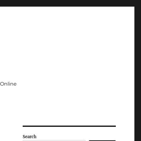
 Online
Search