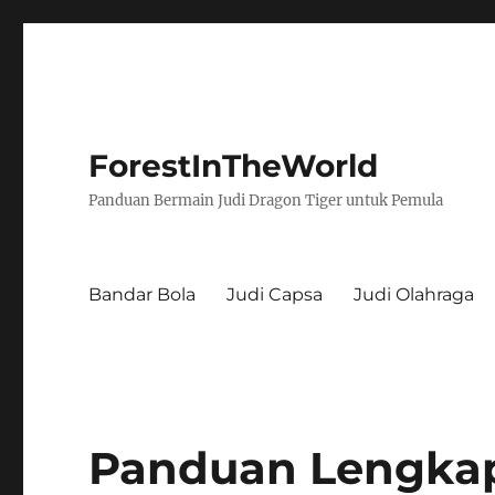
ForestInTheWorld
Panduan Bermain Judi Dragon Tiger untuk Pemula
Bandar Bola
Judi Capsa
Judi Olahraga
Panduan Lengkap