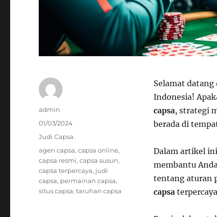
Selamat datang 
Indonesia! Apak
Author
admin
capsa
, strategi
Posted
01/03/2024
berada di tempa
on
Categories
Judi Capsa
Tags
agen capsa
,
capsa online
,
Dalam artikel i
capsa resmi
,
capsa susun
,
membantu Anda
capsa terpercaya
,
judi
tentang aturan p
capsa
,
permainan capsa
,
situs capsa
,
taruhan capsa
capsa
terpercaya