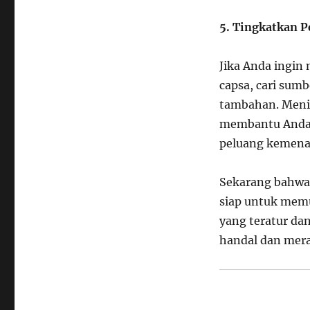
5. Tingkatkan 
Jika Anda ingin
capsa, cari sum
tambahan. Meni
membantu Anda 
peluang kemena
Sekarang bahwa 
siap untuk memu
yang teratur da
handal dan mer