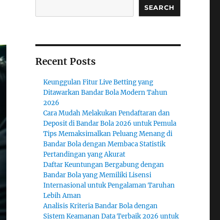
SEARCH
Recent Posts
Keunggulan Fitur Live Betting yang
Ditawarkan Bandar Bola Modern Tahun
2026
Cara Mudah Melakukan Pendaftaran dan
Deposit di Bandar Bola 2026 untuk Pemula
Tips Memaksimalkan Peluang Menang di
Bandar Bola dengan Membaca Statistik
Pertandingan yang Akurat
Daftar Keuntungan Bergabung dengan
Bandar Bola yang Memiliki Lisensi
Internasional untuk Pengalaman Taruhan
Lebih Aman
Analisis Kriteria Bandar Bola dengan
Sistem Keamanan Data Terbaik 2026 untuk