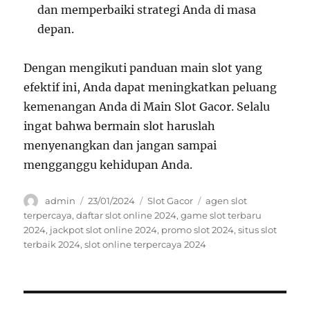
dan memperbaiki strategi Anda di masa
depan.
Dengan mengikuti panduan main slot yang
efektif ini, Anda dapat meningkatkan peluang
kemenangan Anda di Main Slot Gacor. Selalu
ingat bahwa bermain slot haruslah
menyenangkan dan jangan sampai
mengganggu kehidupan Anda.
Author
Posted
Categories
Tags
admin
23/01/2024
Slot Gacor
agen slot
on
terpercaya
,
daftar slot online 2024
,
game slot terbaru
2024
,
jackpot slot online 2024
,
promo slot 2024
,
situs slot
terbaik 2024
,
slot online terpercaya 2024