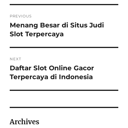
Post
PREVIOUS
navigation
Menang Besar di Situs Judi
Previous
post:
Slot Terpercaya
NEXT
Daftar Slot Online Gacor
Next
post:
Terpercaya di Indonesia
Archives