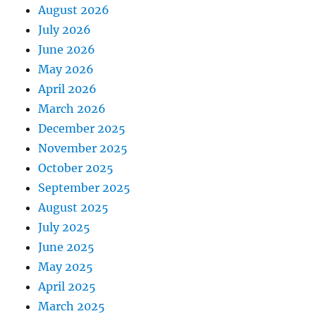
August 2026
July 2026
June 2026
May 2026
April 2026
March 2026
December 2025
November 2025
October 2025
September 2025
August 2025
July 2025
June 2025
May 2025
April 2025
March 2025