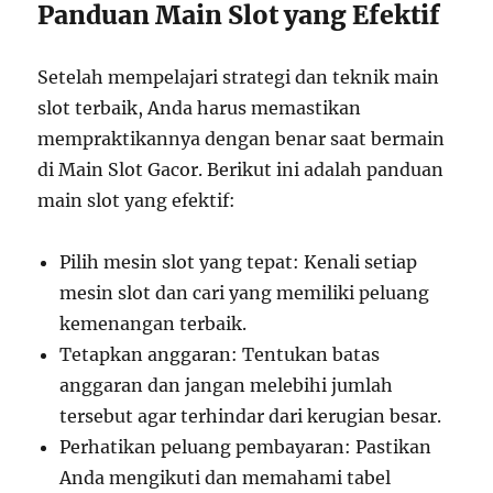
Panduan Main Slot yang Efektif
Setelah mempelajari strategi dan teknik main
slot terbaik, Anda harus memastikan
mempraktikannya dengan benar saat bermain
di Main Slot Gacor. Berikut ini adalah panduan
main slot yang efektif:
Pilih mesin slot yang tepat: Kenali setiap
mesin slot dan cari yang memiliki peluang
kemenangan terbaik.
Tetapkan anggaran: Tentukan batas
anggaran dan jangan melebihi jumlah
tersebut agar terhindar dari kerugian besar.
Perhatikan peluang pembayaran: Pastikan
Anda mengikuti dan memahami tabel