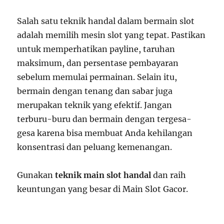
Salah satu teknik handal dalam bermain slot
adalah memilih mesin slot yang tepat. Pastikan
untuk memperhatikan payline, taruhan
maksimum, dan persentase pembayaran
sebelum memulai permainan. Selain itu,
bermain dengan tenang dan sabar juga
merupakan teknik yang efektif. Jangan
terburu-buru dan bermain dengan tergesa-
gesa karena bisa membuat Anda kehilangan
konsentrasi dan peluang kemenangan.
Gunakan
teknik main slot handal
dan raih
keuntungan yang besar di Main Slot Gacor.