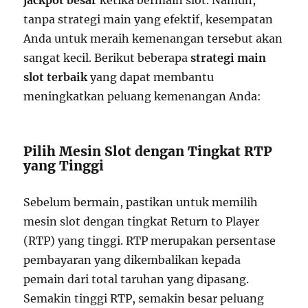
tanpa strategi main yang efektif, kesempatan
Anda untuk meraih kemenangan tersebut akan
sangat kecil. Berikut beberapa
strategi main
slot terbaik
yang dapat membantu
meningkatkan peluang kemenangan Anda:
Pilih Mesin Slot dengan Tingkat RTP
yang Tinggi
Sebelum bermain, pastikan untuk memilih
mesin slot dengan tingkat Return to Player
(RTP) yang tinggi. RTP merupakan persentase
pembayaran yang dikembalikan kepada
pemain dari total taruhan yang dipasang.
Semakin tinggi RTP, semakin besar peluang