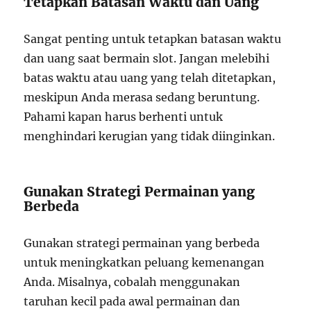
Tetapkan Batasan Waktu dan Uang
Sangat penting untuk tetapkan batasan waktu
dan uang saat bermain slot. Jangan melebihi
batas waktu atau uang yang telah ditetapkan,
meskipun Anda merasa sedang beruntung.
Pahami kapan harus berhenti untuk
menghindari kerugian yang tidak diinginkan.
Gunakan Strategi Permainan yang
Berbeda
Gunakan strategi permainan yang berbeda
untuk meningkatkan peluang kemenangan
Anda. Misalnya, cobalah menggunakan
taruhan kecil pada awal permainan dan