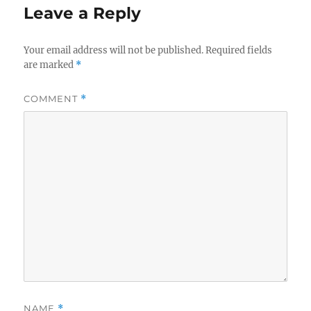
Leave a Reply
Your email address will not be published.
Required fields
are marked
*
COMMENT
*
NAME
*