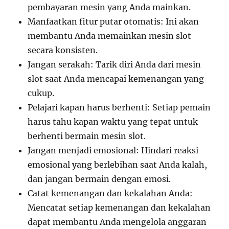
pembayaran mesin yang Anda mainkan.
Manfaatkan fitur putar otomatis: Ini akan
membantu Anda memainkan mesin slot
secara konsisten.
Jangan serakah: Tarik diri Anda dari mesin
slot saat Anda mencapai kemenangan yang
cukup.
Pelajari kapan harus berhenti: Setiap pemain
harus tahu kapan waktu yang tepat untuk
berhenti bermain mesin slot.
Jangan menjadi emosional: Hindari reaksi
emosional yang berlebihan saat Anda kalah,
dan jangan bermain dengan emosi.
Catat kemenangan dan kekalahan Anda:
Mencatat setiap kemenangan dan kekalahan
dapat membantu Anda mengelola anggaran