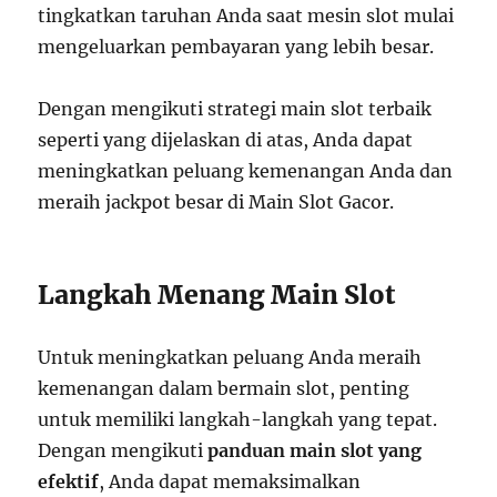
tingkatkan taruhan Anda saat mesin slot mulai
mengeluarkan pembayaran yang lebih besar.
Dengan mengikuti strategi main slot terbaik
seperti yang dijelaskan di atas, Anda dapat
meningkatkan peluang kemenangan Anda dan
meraih jackpot besar di Main Slot Gacor.
Langkah Menang Main Slot
Untuk meningkatkan peluang Anda meraih
kemenangan dalam bermain slot, penting
untuk memiliki langkah-langkah yang tepat.
Dengan mengikuti
panduan main slot yang
efektif
, Anda dapat memaksimalkan