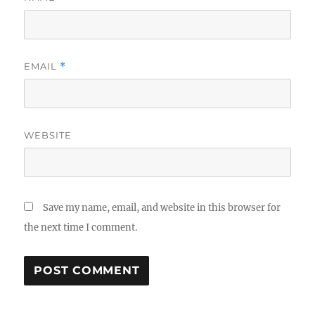
EMAIL
*
WEBSITE
Save my name, email, and website in this browser for
the next time I comment.