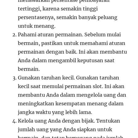
tertinggi, karena semakin tinggi
persentasenya, semakin banyak peluang
untuk menang.
Pahami aturan permainan. Sebelum mulai
bermain, pastikan untuk memahami aturan
permainan dengan baik. Ini akan membantu
Anda dalam mengambil keputusan saat
bermain.
Gunakan taruhan kecil. Gunakan taruhan
kecil saat memulai permainan slot. Ini akan
membantu Anda dalam mengelola uang dan
meningkatkan kesempatan menang dalam
jangka waktu yang lebih lama.
Kelola uang Anda dengan bijak. Tentukan
jumlah uang yang Anda siapkan untuk
bermain, dan tetap berpegang pada jumlah