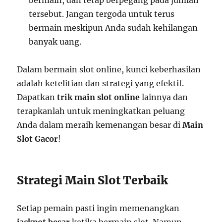
tersebut. Jangan tergoda untuk terus
bermain meskipun Anda sudah kehilangan
banyak uang.
Dalam bermain slot online, kunci keberhasilan
adalah ketelitian dan strategi yang efektif.
Dapatkan
trik main slot online
lainnya dan
terapkanlah untuk meningkatkan peluang
Anda dalam meraih kemenangan besar di
Main
Slot Gacor
!
Strategi Main Slot Terbaik
Setiap pemain pasti ingin memenangkan
jackpot besar
ketika bermain slot. Namun,