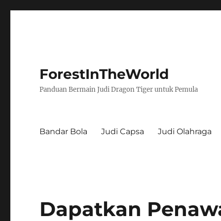
ForestInTheWorld
Panduan Bermain Judi Dragon Tiger untuk Pemula
Bandar Bola
Judi Capsa
Judi Olahraga
Dapatkan Penawar