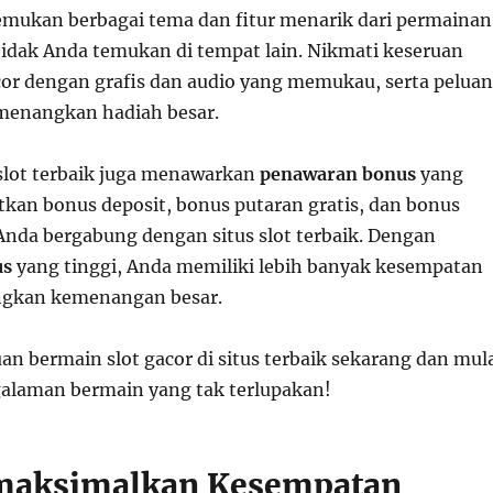
mukan berbagai tema dan fitur menarik dari permainan
 tidak Anda temukan di tempat lain. Nikmati keseruan
cor dengan grafis dan audio yang memukau, serta pelua
menangkan hadiah besar.
s slot terbaik juga menawarkan
penawaran bonus
yang
kan bonus deposit, bonus putaran gratis, dan bonus
 Anda bergabung dengan situs slot terbaik. Dengan
us
yang tinggi, Anda memiliki lebih banyak kesempatan
gkan kemenangan besar.
n bermain slot gacor di situs terbaik sekarang dan mul
alaman bermain yang tak terlupakan!
maksimalkan Kesempatan