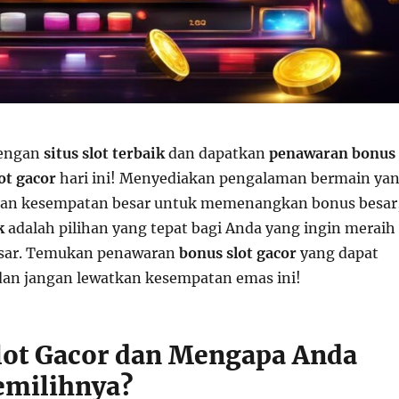
dengan
situs slot terbaik
dan dapatkan
penawaran bonus
ot gacor
hari ini! Menyediakan pengalaman bermain ya
an kesempatan besar untuk memenangkan bonus besar
k
adalah pilihan yang tepat bagi Anda yang ingin meraih
sar. Temukan penawaran
bonus slot gacor
yang dapat
an jangan lewatkan kesempatan emas ini!
Slot Gacor dan Mengapa Anda
emilihnya?