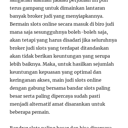
sangatlah alamiah jikalau perjudian ini pun
terus gampang untuk dimainkan lantaran
banyak broker judi yang menyiapkannya.
Bermain slots online secara masuk di biro judi
mana saja sesungguhnya boleh-boleh saja,
akan tetapi yang harus disadari jika seluruhnya
broker judi slots yang terdapat ditandaskan
akan tidak berikan keuntungan yang serupa
lebih baiknya. Maka, untuk hasilkan sejumlah
keuntungan kepuasan yang optimal dan
keringanan akses, main judi slots online
dengan gabung bersama bandar slots paling
besar serta paling dipercaya sudah pasti
menjadi alternatif amat disarankan untuk
beberapa pemain.