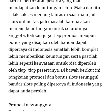
dari itu bettor atau peserta yang mau
mendapatkan keuntungan lebih. Maka dari itu,
tidak sukses menang lantas di saat main judi
slots online tak jadi masalah karena akan
menjain keuntungam untuk seluruhnya
anggota. Bahkan juga, tiap promosi maupun
bonus yang disajikan oleh bandar dapat
dipercaya di Indonesia amatlah lebih komplet,
lebih memberikan keuntungan serta pastilah
lebih seperti kenyataan untuk bisa diperoleh
oleh tiap-tiap pesertanya. Di bawah berikut ini
rangkaian promosi dan bonus slots terunggul
bandar slots paling dipercaya di Indonesia yang
dapat anda peroleh:
Promosi new anggota