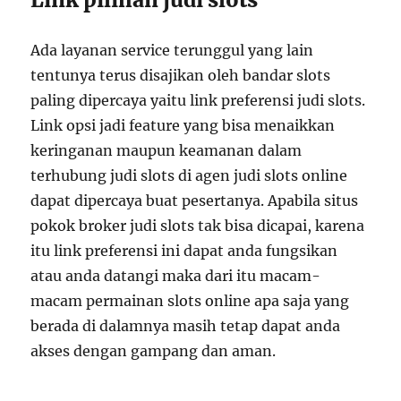
Ada layanan service terunggul yang lain
tentunya terus disajikan oleh bandar slots
paling dipercaya yaitu link preferensi judi slots.
Link opsi jadi feature yang bisa menaikkan
keringanan maupun keamanan dalam
terhubung judi slots di agen judi slots online
dapat dipercaya buat pesertanya. Apabila situs
pokok broker judi slots tak bisa dicapai, karena
itu link preferensi ini dapat anda fungsikan
atau anda datangi maka dari itu macam-
macam permainan slots online apa saja yang
berada di dalamnya masih tetap dapat anda
akses dengan gampang dan aman.