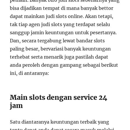
pemain. Banyak biro judi slots sebenarnya yang
bisa dijadikan tempat di mana banyak bettor
dapat mainkan judi slots online. Akan tetapi,
tak tiap agen judi slots yang terdapat selalu
sanggup jamin keuntungan untuk pesertanya.
Dan, secara tergabung lewat bandar slots
paling besar, bervariasi banyak keuntungan
terhebat serta menarik juga pastilah dapat
anda peroleh dengan gampang sebagai berikut
ini, di antaranya:
Main slots dengan service 24
jam
Satu diantaranya keuntungan terbaik yang