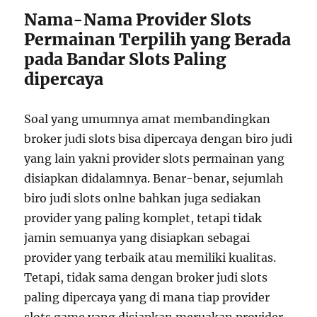
Nama-Nama Provider Slots
Permainan Terpilih yang Berada
pada Bandar Slots Paling
dipercaya
Soal yang umumnya amat membandingkan
broker judi slots bisa dipercaya dengan biro judi
yang lain yakni provider slots permainan yang
disiapkan didalamnya. Benar-benar, sejumlah
biro judi slots onlne bahkan juga sediakan
provider yang paling komplet, tetapi tidak
jamin semuanya yang disiapkan sebagai
provider yang terbaik atau memiliki kualitas.
Tetapi, tidak sama dengan broker judi slots
paling dipercaya yang di mana tiap provider