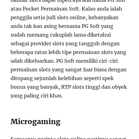
bandar slots dapat dipercaya ada nama PG Soft
atau Pocket Permainan Soft. Kalau anda ialah
penggila setia judi slots online, kebanyakan
anda tak kan asing bernama PG Soft yang
sudah memang cukuplah lama diketahui
sebagai provider slots yang tangguh dengan
beberapa ratus lebih tipe permainan slots yang
udah dikeluarkan. PG Soft memiliki ciri-ciri
permainan slots yang sangat luar biasa dengan
ditopang sejumlah kelebihan seperti spek
bonus yang banyak, RTP slots tinggi dan obyek
yang paling ciri khas.
Microgaming