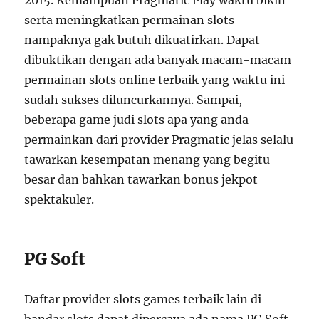
2015. Kemampuan Pragmatic Play waktu bikin
serta meningkatkan permainan slots
nampaknya gak butuh dikuatirkan. Dapat
dibuktikan dengan ada banyak macam-macam
permainan slots online terbaik yang waktu ini
sudah sukses diluncurkannya. Sampai,
beberapa game judi slots apa yang anda
permainkan dari provider Pragmatic jelas selalu
tawarkan kesempatan menang yang begitu
besar dan bahkan tawarkan bonus jekpot
spektakuler.
PG Soft
Daftar provider slots games terbaik lain di