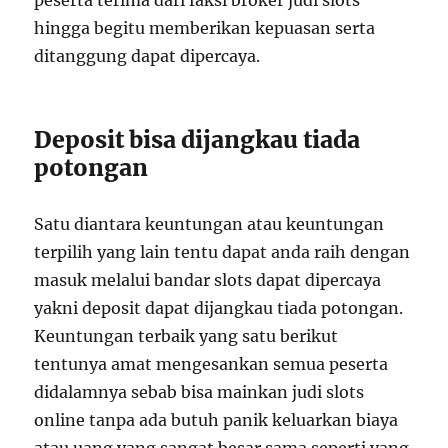
peserta terima dari faksi broker judi slots
hingga begitu memberikan kepuasan serta
ditanggung dapat dipercaya.
Deposit bisa dijangkau tiada
potongan
Satu diantara keuntungan atau keuntungan
terpilih yang lain tentu dapat anda raih dengan
masuk melalui bandar slots dapat dipercaya
yakni deposit dapat dijangkau tiada potongan.
Keuntungan terbaik yang satu berikut
tentunya amat mengesankan semua peserta
didalamnya sebab bisa mainkan judi slots
online tanpa ada butuh panik keluarkan biaya