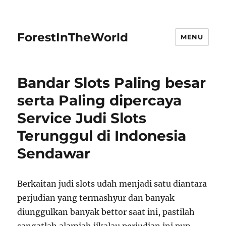
ForestInTheWorld
MENU
Bandar Slots Paling besar
serta Paling dipercaya
Service Judi Slots
Terunggul di Indonesia
Sendawar
Berkaitan judi slots udah menjadi satu diantara
perjudian yang termashyur dan banyak
diunggulkan banyak bettor saat ini, pastilah