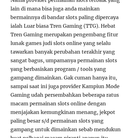
Nama provider permainan slots terbaik yang
lain di mana bisa juga anda mainkan
bermainnya di bandar slots paling dipercaya
ialah Luar biasa Tren Gaming (TTG). Hebat
Tren Gaming merupakan pengembang fitur
lunak games judi slots online yang selalu
tawarkan banyak perubahan terakhir yang
sangat bagus, umpamanya permainan slots
yang berbasiskan program / tools yang
gampang dimainkan. Gak cuman hanya itu,
sampai saat ini juga provider Kampiun Mode
Gaming udah persembahkan beberapa ratus
macam permainan slots online dengan
menjajakan kemungkinan menang, jekpot
paling besar s/d permainan slots yang
gampang untuk dimainkan sebab mendukun