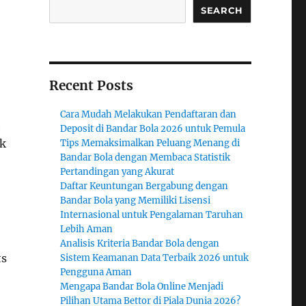
SEARCH
Recent Posts
Cara Mudah Melakukan Pendaftaran dan
h
Deposit di Bandar Bola 2026 untuk Pemula
ak
Tips Memaksimalkan Peluang Menang di
Bandar Bola dengan Membaca Statistik
Pertandingan yang Akurat
Daftar Keuntungan Bergabung dengan
Bandar Bola yang Memiliki Lisensi
Internasional untuk Pengalaman Taruhan
Lebih Aman
Analisis Kriteria Bandar Bola dengan
ts
Sistem Keamanan Data Terbaik 2026 untuk
Pengguna Aman
Mengapa Bandar Bola Online Menjadi
Pilihan Utama Bettor di Piala Dunia 2026?