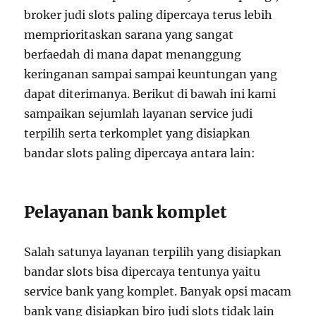
broker judi slots paling dipercaya terus lebih
memprioritaskan sarana yang sangat
berfaedah di mana dapat menanggung
keringanan sampai sampai keuntungan yang
dapat diterimanya. Berikut di bawah ini kami
sampaikan sejumlah layanan service judi
terpilih serta terkomplet yang disiapkan
bandar slots paling dipercaya antara lain:
Pelayanan bank komplet
Salah satunya layanan terpilih yang disiapkan
bandar slots bisa dipercaya tentunya yaitu
service bank yang komplet. Banyak opsi macam
bank yang disiapkan biro judi slots tidak lain