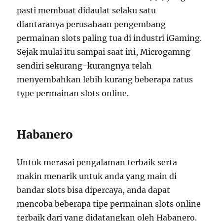
pasti membuat didaulat selaku satu
diantaranya perusahaan pengembang
permainan slots paling tua di industri iGaming.
Sejak mulai itu sampai saat ini, Microgamng
sendiri sekurang-kurangnya telah
menyembahkan lebih kurang beberapa ratus
type permainan slots online.
Habanero
Untuk merasai pengalaman terbaik serta
makin menarik untuk anda yang main di
bandar slots bisa dipercaya, anda dapat
mencoba beberapa tipe permainan slots online
terbaik dari yang didatangkan oleh Habanero.