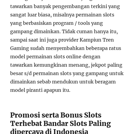
tawarkan banyak pengembangan terkini yang
sangat luar biasa, misalnya permainan slots
yang berbasiskan program / tools yang
gampang dimainkan. Tidak cuman hanya itu,
sampai saat ini juga provider Kampiun Tren
Gaming sudah menyembahkan beberapa ratus
model permainan slots online dengan
tawarkan kemungkinan menang, jekpot paling
besar s/d permainan slots yang gampang untuk
dimainkan sebab mendukun untuk beragam
model piranti apapun itu.
Promosi serta Bonus Slots
Terhebat Bandar Slots Paling
dipercaya di Indonesia