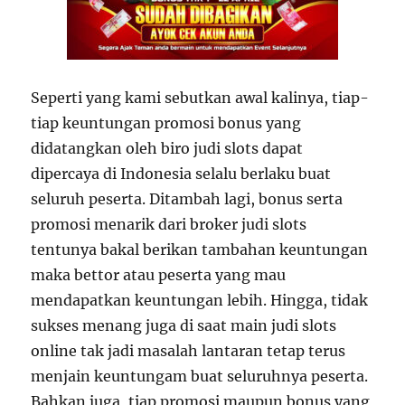
Seperti yang kami sebutkan awal kalinya, tiap-
tiap keuntungan promosi bonus yang
didatangkan oleh biro judi slots dapat
dipercaya di Indonesia selalu berlaku buat
seluruh peserta. Ditambah lagi, bonus serta
promosi menarik dari broker judi slots
tentunya bakal berikan tambahan keuntungan
maka bettor atau peserta yang mau
mendapatkan keuntungan lebih. Hingga, tidak
sukses menang juga di saat main judi slots
online tak jadi masalah lantaran tetap terus
menjain keuntungam buat seluruhnya peserta.
Bahkan juga, tiap promosi maupun bonus yang