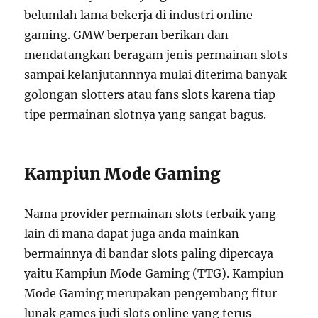
belumlah lama bekerja di industri online
gaming. GMW berperan berikan dan
mendatangkan beragam jenis permainan slots
sampai kelanjutannnya mulai diterima banyak
golongan slotters atau fans slots karena tiap
tipe permainan slotnya yang sangat bagus.
Kampiun Mode Gaming
Nama provider permainan slots terbaik yang
lain di mana dapat juga anda mainkan
bermainnya di bandar slots paling dipercaya
yaitu Kampiun Mode Gaming (TTG). Kampiun
Mode Gaming merupakan pengembang fitur
lunak games judi slots online yang terus