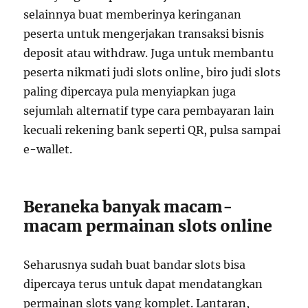
selainnya buat memberinya keringanan
peserta untuk mengerjakan transaksi bisnis
deposit atau withdraw. Juga untuk membantu
peserta nikmati judi slots online, biro judi slots
paling dipercaya pula menyiapkan juga
sejumlah alternatif type cara pembayaran lain
kecuali rekening bank seperti QR, pulsa sampai
e-wallet.
Beraneka banyak macam-
macam permainan slots online
Seharusnya sudah buat bandar slots bisa
dipercaya terus untuk dapat mendatangkan
permainan slots yang komplet. Lantaran,