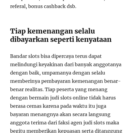
referal, bonus cashback dsb.
Tiap kemenangan selalu
dibayarkan seperti kenyataan
Bandar slots bisa dipercaya terus dapat
melindungi keyakinan dari banyak anggotanya
dengan baik, umpamanya dengan selalu
memberinya pembayaran kemenangan benar-
benar realitas. Tiap peserta yang menang
dengan bermain judi slots online tidak harus
berasa cemas karena pada waktu itu juga
bayaran menangnya akan secara langsung
anggota terima dari faksi agen judi slots maka
begitu memberikan kepuasan serta ditanggung