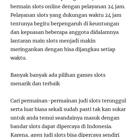
bermain slots online dengan pelayanan 24 jam.
Pelayanan slots yang dukungan waktu 24 jam
tentunya begitu berpengaruh di keuntungan
dan kepuasan beberapa anggota didalamnya
lantaran main slots menjadi makin
meringankan dengan bisa dijangkau setiap
waktu.
Banyak banyak ada pilihan games slots
menarik dan terbaik
Cari permainan-permainan judi slots terunggul
serta luar biasa sekali sudah pasti tak kan sukar
untuk anda temui seandainya masuk dengan
bandar slots dapat dipercaya di Indonesia.
Karena, agen judi slots bisa dipercaya sendiri