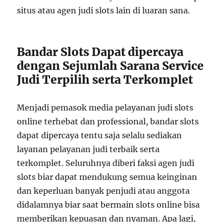
situs atau agen judi slots lain di luaran sana.
Bandar Slots Dapat dipercaya
dengan Sejumlah Sarana Service
Judi Terpilih serta Terkomplet
Menjadi pemasok media pelayanan judi slots
online terhebat dan professional, bandar slots
dapat dipercaya tentu saja selalu sediakan
layanan pelayanan judi terbaik serta
terkomplet. Seluruhnya diberi faksi agen judi
slots biar dapat mendukung semua keinginan
dan keperluan banyak penjudi atau anggota
didalamnya biar saat bermain slots online bisa
memberikan kepuasan dan nyaman. Apa lagi,