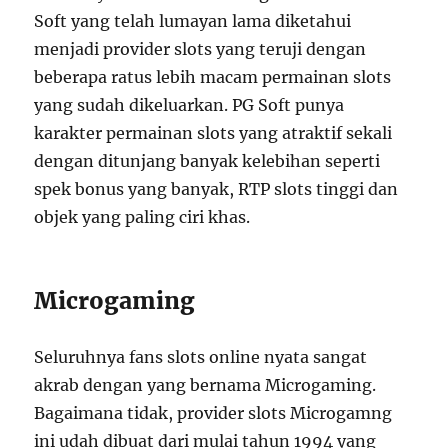
Soft yang telah lumayan lama diketahui
menjadi provider slots yang teruji dengan
beberapa ratus lebih macam permainan slots
yang sudah dikeluarkan. PG Soft punya
karakter permainan slots yang atraktif sekali
dengan ditunjang banyak kelebihan seperti
spek bonus yang banyak, RTP slots tinggi dan
objek yang paling ciri khas.
Microgaming
Seluruhnya fans slots online nyata sangat
akrab dengan yang bernama Microgaming.
Bagaimana tidak, provider slots Microgamng
ini udah dibuat dari mulai tahun 1994 yang