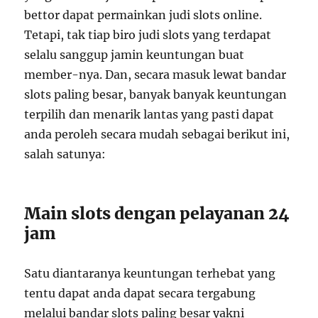
bettor dapat permainkan judi slots online.
Tetapi, tak tiap biro judi slots yang terdapat
selalu sanggup jamin keuntungan buat
member-nya. Dan, secara masuk lewat bandar
slots paling besar, banyak banyak keuntungan
terpilih dan menarik lantas yang pasti dapat
anda peroleh secara mudah sebagai berikut ini,
salah satunya:
Main slots dengan pelayanan 24
jam
Satu diantaranya keuntungan terhebat yang
tentu dapat anda dapat secara tergabung
melalui bandar slots paling besar yakni