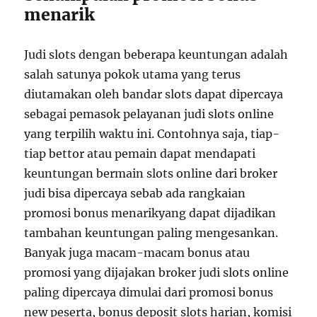
menarik
Judi slots dengan beberapa keuntungan adalah
salah satunya pokok utama yang terus
diutamakan oleh bandar slots dapat dipercaya
sebagai pemasok pelayanan judi slots online
yang terpilih waktu ini. Contohnya saja, tiap-
tiap bettor atau pemain dapat mendapati
keuntungan bermain slots online dari broker
judi bisa dipercaya sebab ada rangkaian
promosi bonus menarikyang dapat dijadikan
tambahan keuntungan paling mengesankan.
Banyak juga macam-macam bonus atau
promosi yang dijajakan broker judi slots online
paling dipercaya dimulai dari promosi bonus
new peserta, bonus deposit slots harian, komisi