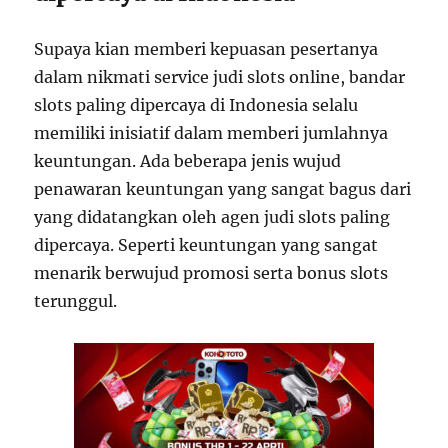
Supaya kian memberi kepuasan pesertanya
dalam nikmati service judi slots online, bandar
slots paling dipercaya di Indonesia selalu
memiliki inisiatif dalam memberi jumlahnya
keuntungan. Ada beberapa jenis wujud
penawaran keuntungan yang sangat bagus dari
yang didatangkan oleh agen judi slots paling
dipercaya. Seperti keuntungan yang sangat
menarik berwujud promosi serta bonus slots
terunggul.