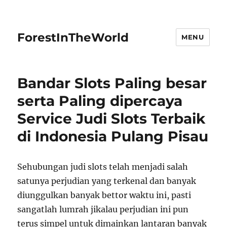
ForestInTheWorld
MENU
Bandar Slots Paling besar
serta Paling dipercaya
Service Judi Slots Terbaik
di Indonesia Pulang Pisau
Sehubungan judi slots telah menjadi salah
satunya perjudian yang terkenal dan banyak
diunggulkan banyak bettor waktu ini, pasti
sangatlah lumrah jikalau perjudian ini pun
terus simpel untuk dimainkan lantaran banyak