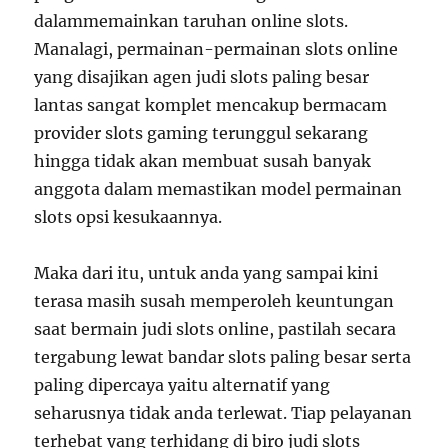
dalammemainkan taruhan online slots.
Manalagi, permainan-permainan slots online
yang disajikan agen judi slots paling besar
lantas sangat komplet mencakup bermacam
provider slots gaming terunggul sekarang
hingga tidak akan membuat susah banyak
anggota dalam memastikan model permainan
slots opsi kesukaannya.
Maka dari itu, untuk anda yang sampai kini
terasa masih susah memperoleh keuntungan
saat bermain judi slots online, pastilah secara
tergabung lewat bandar slots paling besar serta
paling dipercaya yaitu alternatif yang
seharusnya tidak anda terlewat. Tiap pelayanan
terhebat yang terhidang di biro judi slots