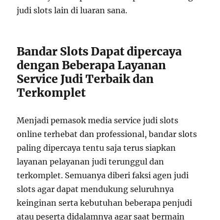
judi slots lain di luaran sana.
Bandar Slots Dapat dipercaya
dengan Beberapa Layanan
Service Judi Terbaik dan
Terkomplet
Menjadi pemasok media service judi slots
online terhebat dan professional, bandar slots
paling dipercaya tentu saja terus siapkan
layanan pelayanan judi terunggul dan
terkomplet. Semuanya diberi faksi agen judi
slots agar dapat mendukung seluruhnya
keinginan serta kebutuhan beberapa penjudi
atau peserta didalamnya agar saat bermain