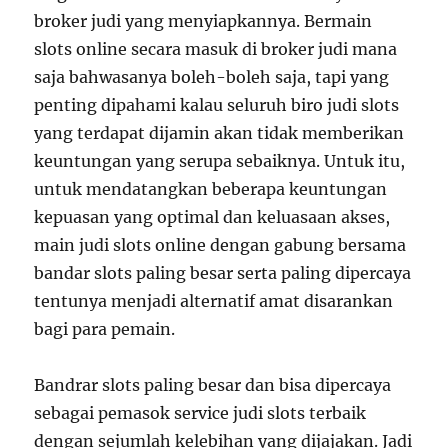
broker judi yang menyiapkannya. Bermain
slots online secara masuk di broker judi mana
saja bahwasanya boleh-boleh saja, tapi yang
penting dipahami kalau seluruh biro judi slots
yang terdapat dijamin akan tidak memberikan
keuntungan yang serupa sebaiknya. Untuk itu,
untuk mendatangkan beberapa keuntungan
kepuasan yang optimal dan keluasaan akses,
main judi slots online dengan gabung bersama
bandar slots paling besar serta paling dipercaya
tentunya menjadi alternatif amat disarankan
bagi para pemain.
Bandrar slots paling besar dan bisa dipercaya
sebagai pemasok service judi slots terbaik
dengan sejumlah kelebihan yang dijajakan. Jadi