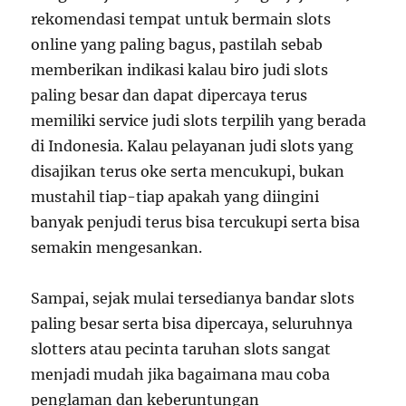
rekomendasi tempat untuk bermain slots
online yang paling bagus, pastilah sebab
memberikan indikasi kalau biro judi slots
paling besar dan dapat dipercaya terus
memiliki service judi slots terpilih yang berada
di Indonesia. Kalau pelayanan judi slots yang
disajikan terus oke serta mencukupi, bukan
mustahil tiap-tiap apakah yang diingini
banyak penjudi terus bisa tercukupi serta bisa
semakin mengesankan.
Sampai, sejak mulai tersedianya bandar slots
paling besar serta bisa dipercaya, seluruhnya
slotters atau pecinta taruhan slots sangat
menjadi mudah jika bagaimana mau coba
penglaman dan keberuntungan