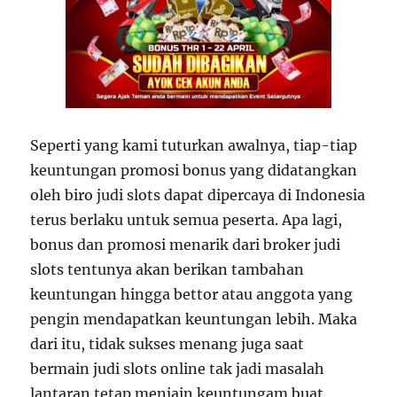
Seperti yang kami tuturkan awalnya, tiap-tiap
keuntungan promosi bonus yang didatangkan
oleh biro judi slots dapat dipercaya di Indonesia
terus berlaku untuk semua peserta. Apa lagi,
bonus dan promosi menarik dari broker judi
slots tentunya akan berikan tambahan
keuntungan hingga bettor atau anggota yang
pengin mendapatkan keuntungan lebih. Maka
dari itu, tidak sukses menang juga saat
bermain judi slots online tak jadi masalah
lantaran tetap menjain keuntungam buat