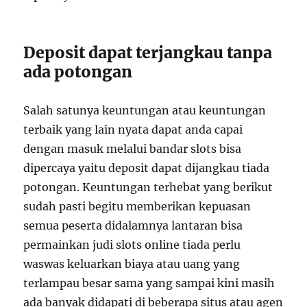
Deposit dapat terjangkau tanpa
ada potongan
Salah satunya keuntungan atau keuntungan
terbaik yang lain nyata dapat anda capai
dengan masuk melalui bandar slots bisa
dipercaya yaitu deposit dapat dijangkau tiada
potongan. Keuntungan terhebat yang berikut
sudah pasti begitu memberikan kepuasan
semua peserta didalamnya lantaran bisa
permainkan judi slots online tiada perlu
waswas keluarkan biaya atau uang yang
terlampau besar sama yang sampai kini masih
ada banyak didapati di beberapa situs atau agen