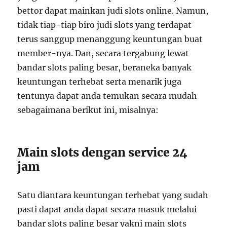
bettor dapat mainkan judi slots online. Namun,
tidak tiap-tiap biro judi slots yang terdapat
terus sanggup menanggung keuntungan buat
member-nya. Dan, secara tergabung lewat
bandar slots paling besar, beraneka banyak
keuntungan terhebat serta menarik juga
tentunya dapat anda temukan secara mudah
sebagaimana berikut ini, misalnya:
Main slots dengan service 24
jam
Satu diantara keuntungan terhebat yang sudah
pasti dapat anda dapat secara masuk melalui
bandar slots paling besar yakni main slots