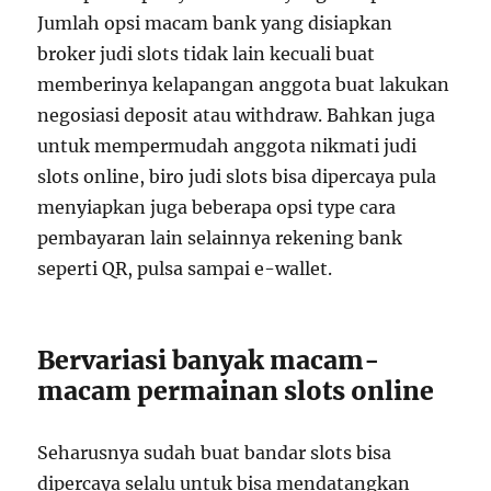
Jumlah opsi macam bank yang disiapkan
broker judi slots tidak lain kecuali buat
memberinya kelapangan anggota buat lakukan
negosiasi deposit atau withdraw. Bahkan juga
untuk mempermudah anggota nikmati judi
slots online, biro judi slots bisa dipercaya pula
menyiapkan juga beberapa opsi type cara
pembayaran lain selainnya rekening bank
seperti QR, pulsa sampai e-wallet.
Bervariasi banyak macam-
macam permainan slots online
Seharusnya sudah buat bandar slots bisa
dipercaya selalu untuk bisa mendatangkan