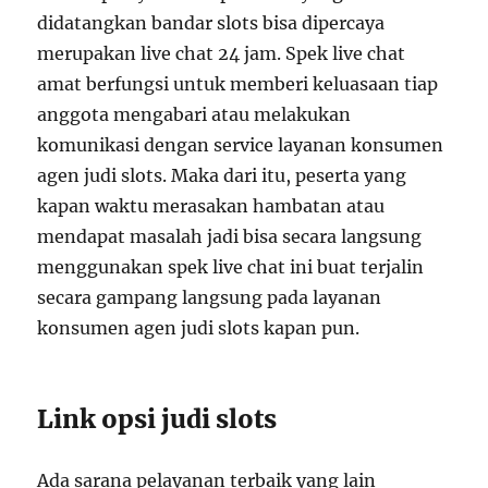
didatangkan bandar slots bisa dipercaya
merupakan live chat 24 jam. Spek live chat
amat berfungsi untuk memberi keluasaan tiap
anggota mengabari atau melakukan
komunikasi dengan service layanan konsumen
agen judi slots. Maka dari itu, peserta yang
kapan waktu merasakan hambatan atau
mendapat masalah jadi bisa secara langsung
menggunakan spek live chat ini buat terjalin
secara gampang langsung pada layanan
konsumen agen judi slots kapan pun.
Link opsi judi slots
Ada sarana pelayanan terbaik yang lain