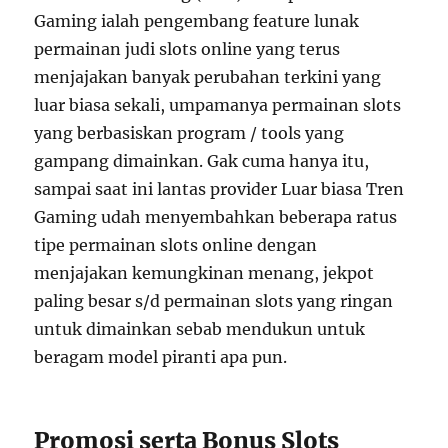
Gaming ialah pengembang feature lunak
permainan judi slots online yang terus
menjajakan banyak perubahan terkini yang
luar biasa sekali, umpamanya permainan slots
yang berbasiskan program / tools yang
gampang dimainkan. Gak cuma hanya itu,
sampai saat ini lantas provider Luar biasa Tren
Gaming udah menyembahkan beberapa ratus
tipe permainan slots online dengan
menjajakan kemungkinan menang, jekpot
paling besar s/d permainan slots yang ringan
untuk dimainkan sebab mendukun untuk
beragam model piranti apa pun.
Promosi serta Bonus Slots