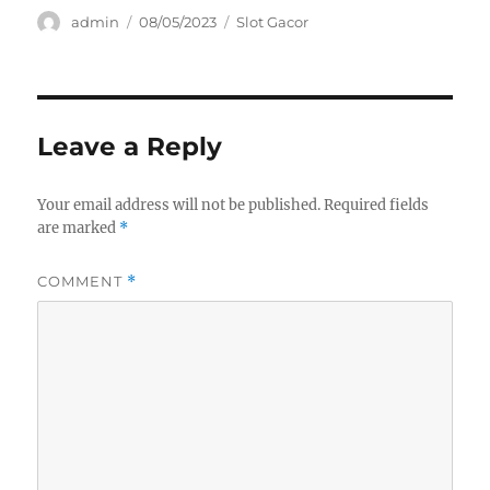
Author
Posted
Categories
admin
08/05/2023
Slot Gacor
on
Leave a Reply
Your email address will not be published.
Required fields
are marked
*
COMMENT
*