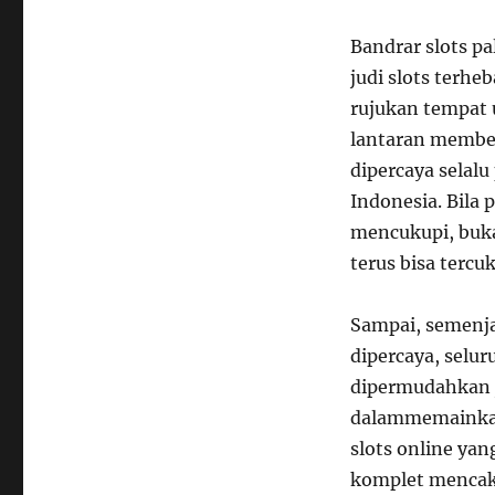
Bandrar slots pa
judi slots terhe
rujukan tempat u
lantaran memberi
dipercaya selalu
Indonesia. Bila 
mencukupi, buka
terus bisa terc
Sampai, semenja
dipercaya, selur
dipermudahkan 
dalammemainkan
slots online yang
komplet mencaku