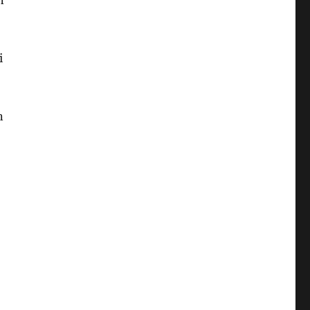
n
i
n