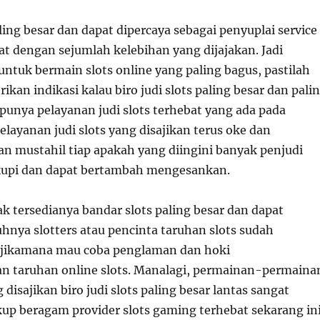
ling besar dan dapat dipercaya sebagai penyuplai service
bat dengan sejumlah kelebihan yang dijajakan. Jadi
ntuk bermain slots online yang paling bagus, pastilah
kan indikasi kalau biro judi slots paling besar dan pali
 punya pelayanan judi slots terhebat yang ada pada
pelayanan judi slots yang disajikan terus oke dan
n mustahil tiap apakah yang diingini banyak penjudi
ukupi dan dapat bertambah mengesankan.
k tersedianya bandar slots paling besar dan dapat
uhnya slotters atau pencinta taruhan slots sudah
jikamana mau coba penglaman dan hoki
 taruhan online slots. Manalagi, permainan-permaina
 disajikan biro judi slots paling besar lantas sangat
p beragam provider slots gaming terhebat sekarang in