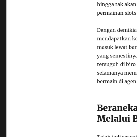
hingga tak akan
permainan slots
Dengan demikian
mendapatkan keu
masuk lewat band
yang semestinya 
tersuguh di biro
selamanya memu
bermain di agen j
Beranek
Melalui B