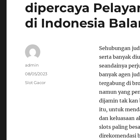
dipercaya Pelayan
di Indonesia Bal
Sehubungan judi 
serta banyak diu
Author
admin
seandainya perj
Posted
08/05/2023
banyak agen jud
on
Categories
Slot Gacor
tergabung di br
namun yang penti
dijamin tak kan
itu, untuk men
dan keluasaan ak
slots paling bes
direkomendasi b