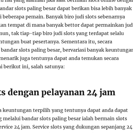
tu hal yang alamiah jika saat bermain slots online denga
ndar slots paling besar dapat berikan bisa lebih banyak
 beberapa pemain. Banyak biro judi slots sebenarnya
ikan tempat di mana banyak bettor dapat permainkan jud
mun, tak tiap-tiap biro judi slots yang terdapat selalu
ntungan buat pesertanya. Sementara itu, secara
 bandar slots paling besar, bervariasi banyak keuntunga
 menarik juga tentunya dapat anda temukan secara
berikut ini, salah satunya:
ts dengan pelayanan 24 jam
a keuntungan terpilih yang tentunya dapat anda dapat
 melalui bandar slots paling besar ialah bermain slots
ervice 24 jam. Service slots yang dukungan sepanjang 24