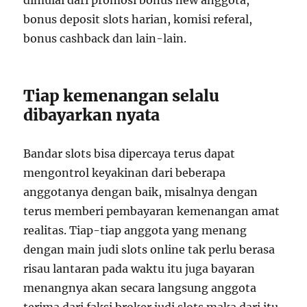
dimulai dari promosi bonus new anggota,
bonus deposit slots harian, komisi referal,
bonus cashback dan lain-lain.
Tiap kemenangan selalu
dibayarkan nyata
Bandar slots bisa dipercaya terus dapat
mengontrol keyakinan dari beberapa
anggotanya dengan baik, misalnya dengan
terus memberi pembayaran kemenangan amat
realitas. Tiap-tiap anggota yang menang
dengan main judi slots online tak perlu berasa
risau lantaran pada waktu itu juga bayaran
menangnya akan secara langsung anggota