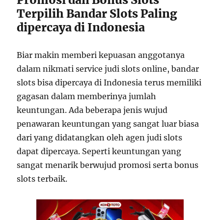
Terpilih Bandar Slots Paling
dipercaya di Indonesia
Biar makin memberi kepuasan anggotanya
dalam nikmati service judi slots online, bandar
slots bisa dipercaya di Indonesia terus memiliki
gagasan dalam memberinya jumlah
keuntungan. Ada beberapa jenis wujud
penawaran keuntungan yang sangat luar biasa
dari yang didatangkan oleh agen judi slots
dapat dipercaya. Seperti keuntungan yang
sangat menarik berwujud promosi serta bonus
slots terbaik.