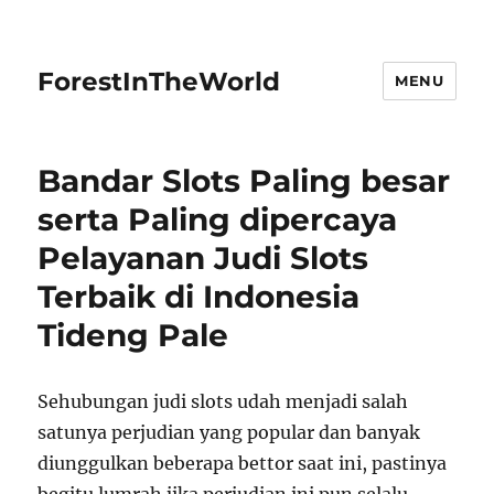
ForestInTheWorld
MENU
Bandar Slots Paling besar
serta Paling dipercaya
Pelayanan Judi Slots
Terbaik di Indonesia
Tideng Pale
Sehubungan judi slots udah menjadi salah
satunya perjudian yang popular dan banyak
diunggulkan beberapa bettor saat ini, pastinya