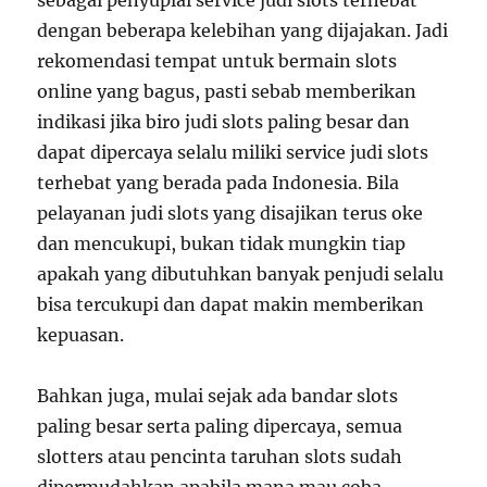
sebagai penyuplai service judi slots terhebat
dengan beberapa kelebihan yang dijajakan. Jadi
rekomendasi tempat untuk bermain slots
online yang bagus, pasti sebab memberikan
indikasi jika biro judi slots paling besar dan
dapat dipercaya selalu miliki service judi slots
terhebat yang berada pada Indonesia. Bila
pelayanan judi slots yang disajikan terus oke
dan mencukupi, bukan tidak mungkin tiap
apakah yang dibutuhkan banyak penjudi selalu
bisa tercukupi dan dapat makin memberikan
kepuasan.
Bahkan juga, mulai sejak ada bandar slots
paling besar serta paling dipercaya, semua
slotters atau pencinta taruhan slots sudah