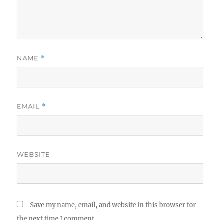
NAME
*
EMAIL
*
WEBSITE
Save my name, email, and website in this browser for
the next time I comment.