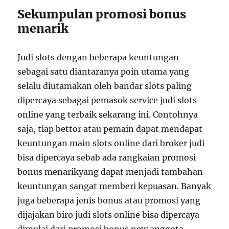
Sekumpulan promosi bonus
menarik
Judi slots dengan beberapa keuntungan
sebagai satu diantaranya poin utama yang
selalu diutamakan oleh bandar slots paling
dipercaya sebagai pemasok service judi slots
online yang terbaik sekarang ini. Contohnya
saja, tiap bettor atau pemain dapat mendapat
keuntungan main slots online dari broker judi
bisa dipercaya sebab ada rangkaian promosi
bonus menarikyang dapat menjadi tambahan
keuntungan sangat memberi kepuasan. Banyak
juga beberapa jenis bonus atau promosi yang
dijajakan biro judi slots online bisa dipercaya