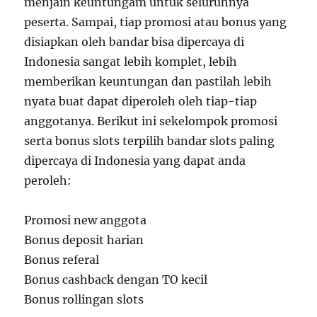
menjain keuntungam untuk seluruhnya
peserta. Sampai, tiap promosi atau bonus yang
disiapkan oleh bandar bisa dipercaya di
Indonesia sangat lebih komplet, lebih
memberikan keuntungan dan pastilah lebih
nyata buat dapat diperoleh oleh tiap-tiap
anggotanya. Berikut ini sekelompok promosi
serta bonus slots terpilih bandar slots paling
dipercaya di Indonesia yang dapat anda
peroleh:
Promosi new anggota
Bonus deposit harian
Bonus referal
Bonus cashback dengan TO kecil
Bonus rollingan slots