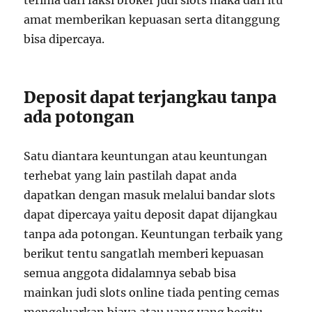
terima dari faksi broker judi slots maka dari itu
amat memberikan kepuasan serta ditanggung
bisa dipercaya.
Deposit dapat terjangkau tanpa
ada potongan
Satu diantara keuntungan atau keuntungan
terhebat yang lain pastilah dapat anda
dapatkan dengan masuk melalui bandar slots
dapat dipercaya yaitu deposit dapat dijangkau
tanpa ada potongan. Keuntungan terbaik yang
berikut tentu sangatlah memberi kepuasan
semua anggota didalamnya sebab bisa
mainkan judi slots online tiada penting cemas