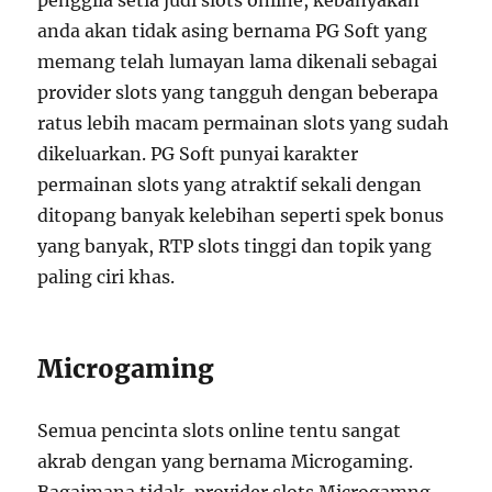
penggila setia judi slots online, kebanyakan
anda akan tidak asing bernama PG Soft yang
memang telah lumayan lama dikenali sebagai
provider slots yang tangguh dengan beberapa
ratus lebih macam permainan slots yang sudah
dikeluarkan. PG Soft punyai karakter
permainan slots yang atraktif sekali dengan
ditopang banyak kelebihan seperti spek bonus
yang banyak, RTP slots tinggi dan topik yang
paling ciri khas.
Microgaming
Semua pencinta slots online tentu sangat
akrab dengan yang bernama Microgaming.