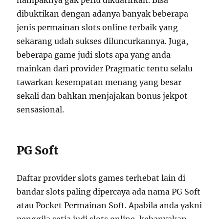
nampaknya gak perlu dikuatirkan. Bisa
dibuktikan dengan adanya banyak beberapa
jenis permainan slots online terbaik yang
sekarang udah sukses diluncurkannya. Juga,
beberapa game judi slots apa yang anda
mainkan dari provider Pragmatic tentu selalu
tawarkan kesempatan menang yang besar
sekali dan bahkan menjajakan bonus jekpot
sensasional.
PG Soft
Daftar provider slots games terhebat lain di
bandar slots paling dipercaya ada nama PG Soft
atau Pocket Permainan Soft. Apabila anda yakni