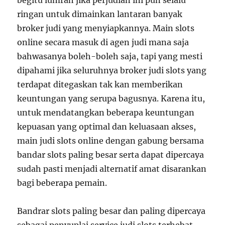
begitu lumrah jika perjudian ini pun selalu
ringan untuk dimainkan lantaran banyak
broker judi yang menyiapkannya. Main slots
online secara masuk di agen judi mana saja
bahwasanya boleh-boleh saja, tapi yang mesti
dipahami jika seluruhnya broker judi slots yang
terdapat ditegaskan tak kan memberikan
keuntungan yang serupa bagusnya. Karena itu,
untuk mendatangkan beberapa keuntungan
kepuasan yang optimal dan keluasaan akses,
main judi slots online dengan gabung bersama
bandar slots paling besar serta dapat dipercaya
sudah pasti menjadi alternatif amat disarankan
bagi beberapa pemain.
Bandrar slots paling besar dan paling dipercaya