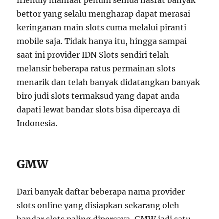
friendly manfaat penuhi semua hasrat banyak
bettor yang selalu mengharap dapat merasai
keringanan main slots cuma melalui piranti
mobile saja. Tidak hanya itu, hingga sampai
saat ini provider IDN Slots sendiri telah
melansir beberapa ratus permainan slots
menarik dan telah banyak didatangkan banyak
biro judi slots termaksud yang dapat anda
dapati lewat bandar slots bisa dipercaya di
Indonesia.
GMW
Dari banyak daftar beberapa nama provider
slots online yang disiapkan sekarang oleh