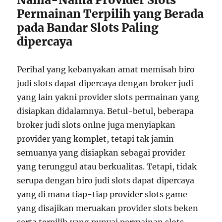
Permainan Terpilih yang Berada
pada Bandar Slots Paling
dipercaya
Perihal yang kebanyakan amat memisah biro
judi slots dapat dipercaya dengan broker judi
yang lain yakni provider slots permainan yang
disiapkan didalamnya. Betul-betul, beberapa
broker judi slots onlne juga menyiapkan
provider yang komplet, tetapi tak jamin
semuanya yang disiapkan sebagai provider
yang terunggul atau berkualitas. Tetapi, tidak
serupa dengan biro judi slots dapat dipercaya
yang di mana tiap-tiap provider slots game
yang disajikan meruakan provider slots beken