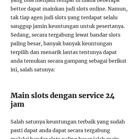
yang bisa menjadi tempat di mana beberapa
bettor dapat mainkan judi slots online. Namun,
tak tiap agen judi slots yang terdapat selalu
sanggup jamin keuntungan untuk pesertanya.
Sedang, secara tergabung lewat bandar slots
paling besar, banyak banyak keuntungan
terpilih dan menarik lantas tentunya dapat
anda temukan secara gampang sebagai berikut
ini, salah satunya:
Main slots dengan service 24
jam
Salah satunya keuntungan terbaik yang sudah
pasti dapat anda dapat secara tergabung