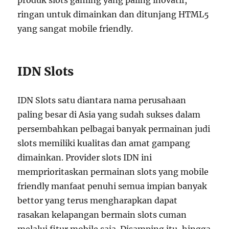
produk slots gaming yang paling inovatif,
ringan untuk dimainkan dan ditunjang HTML5
yang sangat mobile friendly.
IDN Slots
IDN Slots satu diantara nama perusahaan
paling besar di Asia yang sudah sukses dalam
persembahkan pelbagai banyak permainan judi
slots memiliki kualitas dan amat gampang
dimainkan. Provider slots IDN ini
memprioritaskan permainan slots yang mobile
friendly manfaat penuhi semua impian banyak
bettor yang terus mengharapkan dapat
rasakan kelapangan bermain slots cuman