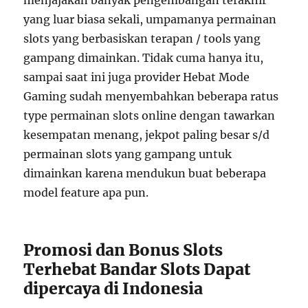
menjajakan banyak pengembangan terakhir
yang luar biasa sekali, umpamanya permainan
slots yang berbasiskan terapan / tools yang
gampang dimainkan. Tidak cuma hanya itu,
sampai saat ini juga provider Hebat Mode
Gaming sudah menyembahkan beberapa ratus
type permainan slots online dengan tawarkan
kesempatan menang, jekpot paling besar s/d
permainan slots yang gampang untuk
dimainkan karena mendukun buat beberapa
model feature apa pun.
Promosi dan Bonus Slots
Terhebat Bandar Slots Dapat
dipercaya di Indonesia