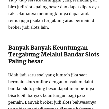
Tiap-tiap service terunggul yang terhidang di
biro judi slots paling besar dan dapat dipercaya
tak selamanya memungkinnya dapat anda
temui juga jikalau tergabung atau bermain di
broker judi slots lain.
Banyak Banyak Keuntungan
Tergabung Melalui Bandar Slots
Paling besar
Udah jadi satu soal yang lumrah jika saat
bermain slots online dengan masuk melalui
bandar slots paling besar dapat memberinya
bisa lebih banyak keuntungan bagi para
pemain. Banyak broker judi slots bahwasanya