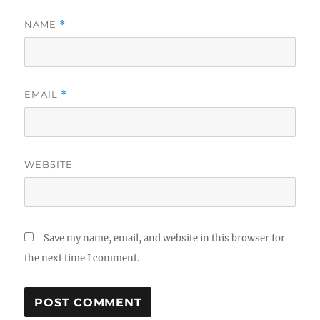
NAME
*
EMAIL
*
WEBSITE
Save my name, email, and website in this browser for
the next time I comment.