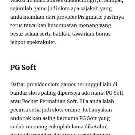
waktu ini udah sukses dilaunchingnya. Sampai,
sejumlah game judi slots apa sajakah yang
anda mainkan dari provider Pragmatic pastinya
terus tawarkan kesempatan menang yang
besar sekali serta bahkan tawarkan bonus
jekpot spektakuler.
PG Soft
Daftar provider slots games terunggul lain di
bandar slots paling dipercaya ada nama PG Soft
atau Pocket Permainan Soft. Bila anda ialah
pecinta setia judi slots online, kebanyakan
anda tak kan asing bernama PG Soft yang
sudah memang cukuplah lama diketahui