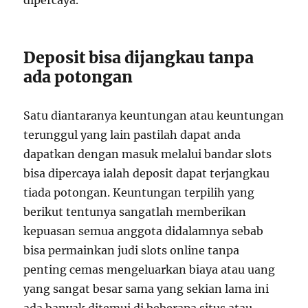
dipercaya.
Deposit bisa dijangkau tanpa
ada potongan
Satu diantaranya keuntungan atau keuntungan
terunggul yang lain pastilah dapat anda
dapatkan dengan masuk melalui bandar slots
bisa dipercaya ialah deposit dapat terjangkau
tiada potongan. Keuntungan terpilih yang
berikut tentunya sangatlah memberikan
kepuasan semua anggota didalamnya sebab
bisa permainkan judi slots online tanpa
penting cemas mengeluarkan biaya atau uang
yang sangat besar sama yang sekian lama ini