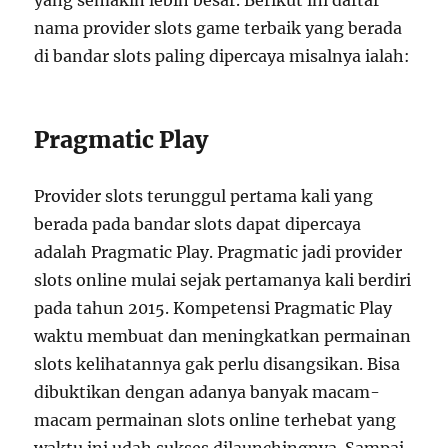
yang semakin lebih besar. Berikut ini daftar
nama provider slots game terbaik yang berada
di bandar slots paling dipercaya misalnya ialah:
Pragmatic Play
Provider slots terunggul pertama kali yang
berada pada bandar slots dapat dipercaya
adalah Pragmatic Play. Pragmatic jadi provider
slots online mulai sejak pertamanya kali berdiri
pada tahun 2015. Kompetensi Pragmatic Play
waktu membuat dan meningkatkan permainan
slots kelihatannya gak perlu disangsikan. Bisa
dibuktikan dengan adanya banyak macam-
macam permainan slots online terhebat yang