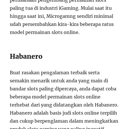
perusahaan pengembang permainan slots
paling tua di industri iGaming. Mulai saat itu
hingga saat ini, Microgamng sendiri minimal
udah persembahkan kira-kira beberapa ratus
model permainan slots online.
Habanero
Buat rasakan pengalaman terbaik serta
semakin menarik untuk anda yang main di
bandar slots paling dipercaya, anda dapat coba
beberapa model permainan slots online
terhebat dari yang didatangkan oleh Habanero.
Habanero adalah basis judi slots online terpilih
dan cukup berpenglaman dalam meningkatkan