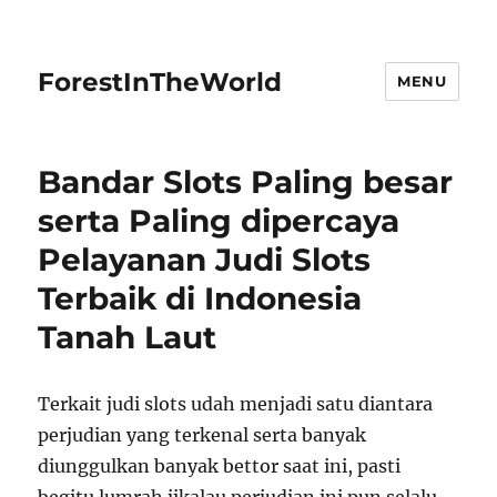
ForestInTheWorld
MENU
Bandar Slots Paling besar
serta Paling dipercaya
Pelayanan Judi Slots
Terbaik di Indonesia
Tanah Laut
Terkait judi slots udah menjadi satu diantara
perjudian yang terkenal serta banyak
diunggulkan banyak bettor saat ini, pasti