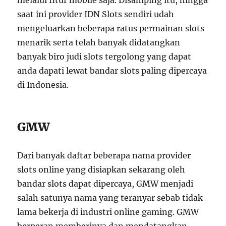
melalui fitur mobile saja. Disamping itu, hingga
saat ini provider IDN Slots sendiri udah
mengeluarkan beberapa ratus permainan slots
menarik serta telah banyak didatangkan
banyak biro judi slots tergolong yang dapat
anda dapati lewat bandar slots paling dipercaya
di Indonesia.
GMW
Dari banyak daftar beberapa nama provider
slots online yang disiapkan sekarang oleh
bandar slots dapat dipercaya, GMW menjadi
salah satunya nama yang teranyar sebab tidak
lama bekerja di industri online gaming. GMW