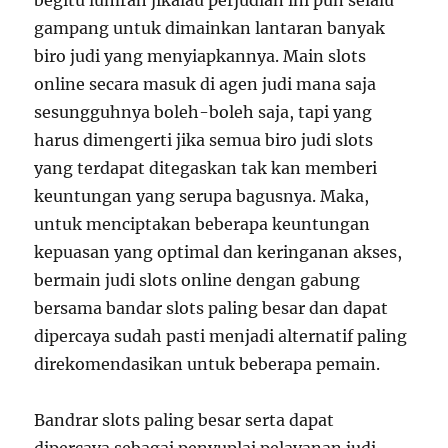
begitu lumrah jikalau perjudian ini pun selalu
gampang untuk dimainkan lantaran banyak
biro judi yang menyiapkannya. Main slots
online secara masuk di agen judi mana saja
sesungguhnya boleh-boleh saja, tapi yang
harus dimengerti jika semua biro judi slots
yang terdapat ditegaskan tak kan memberi
keuntungan yang serupa bagusnya. Maka,
untuk menciptakan beberapa keuntungan
kepuasan yang optimal dan keringanan akses,
bermain judi slots online dengan gabung
bersama bandar slots paling besar dan dapat
dipercaya sudah pasti menjadi alternatif paling
direkomendasikan untuk beberapa pemain.
Bandrar slots paling besar serta dapat