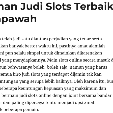
an Judi Slots Terbai
empawah
s telah jadi satu diantara perjudian yang tenar serta
kan banyak bettor waktu ini, pastinya amat alamiah
 ini pun selalu simpel untuk dimainkan dikarenakan
i yang menyiapkannya. Main slots online secara masuk d
pun bahwasanya boleh-boleh saja, namun yang harus
semua biro judi slots yang terdapat dijamin tak kan
tungan yang serupa lebih baiknya. Oleh karena itu, bu
eberapa keuntungan kepuasan yang maksimum dan
 bermain judi slots online dengan joint bersama bandar
ar dan paling dipercaya tentu menjadi opsi amat
k beberapa pemain.