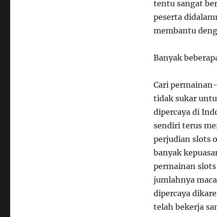
tentu sangat b
peserta didalam
membantu dengan
Banyak beberapa
Cari permainan-
tidak sukar unt
dipercaya di Ind
sendiri terus 
perjudian slots
banyak kepuasa
permainan slots 
jumlahnya macam
dipercaya dikare
telah bekerja s