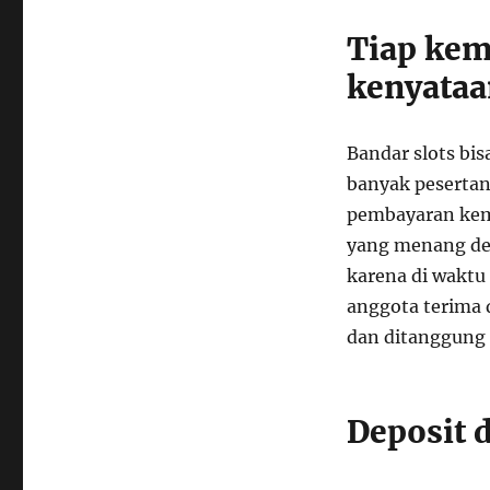
Tiap kem
kenyataa
Bandar slots bis
banyak pesertan
pembayaran keme
yang menang den
karena di waktu
anggota terima 
dan ditanggung 
Deposit 