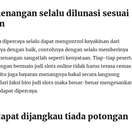
enangan selalu dilunasi sesuai
n
a dipercaya selalu dapat mengontrol keyakinan dari
ya dengan baik, contohnya dengan selalu memberinya
nangan sangatlah seperti kenyataan. Tiap-tiap pesert
gan bermain judi slots online tidak harus terasa cemas
 itu juga bayaran menangnya bakal secara langsung
dari faksi biro judi slots maka benar-benar mengesanka
dapat dipercaya.
dapat dijangkau tiada potongan