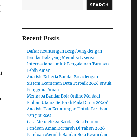
k
SEARCH
Recent Posts
Daftar Keuntungan Bergabung dengan
Bandar Bola yang Memiliki Lisensi
Internasional untuk Pengalaman Taruhan
Lebih Aman
i
Analisis Kriteria Bandar Bola dengan
Sistem Keamanan Data Terbaik 2026 untuk
Pengguna Aman
Mengapa Bandar Bola Online Menjadi
at
Pilihan Utama Bettor di Piala Dunia 2026?
Analisis Dan Keuntungan Untuk Taruhan
Yang Sukses
Cara Mendeteksi Bandar Bola Penipu:
Panduan Aman Bertaruh Di Tahun 2026
Panduan Memilih Bandar Bola Resmi dan