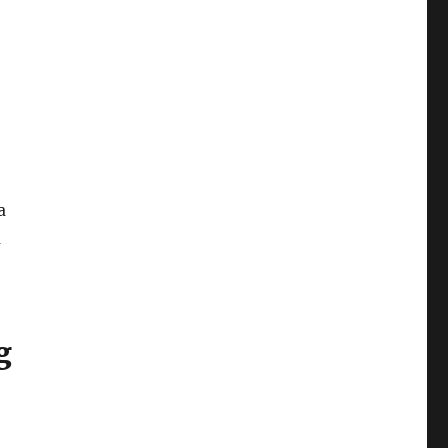
a
u
g