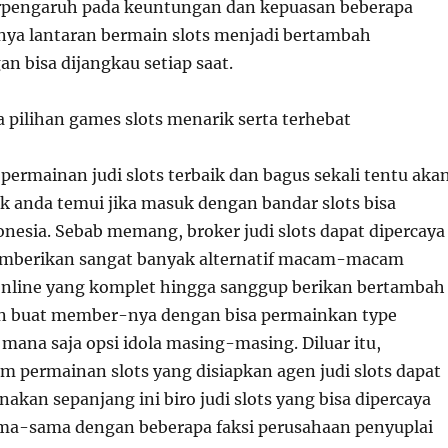
erpengaruh pada keuntungan dan kepuasan beberapa
nya lantaran bermain slots menjadi bertambah
 bisa dijangkau setiap saat.
 pilihan games slots menarik serta terhebat
permainan judi slots terbaik dan bagus sekali tentu aka
uk anda temui jika masuk dengan bandar slots bisa
onesia. Sebab memang, broker judi slots dapat dipercaya
memberikan sangat banyak alternatif macam-macam
 online yang komplet hingga sanggup berikan bertambah
n buat member-nya dengan bisa permainkan type
mana saja opsi idola masing-masing. Diluar itu,
 permainan slots yang disiapkan agen judi slots dapat
nakan sepanjang ini biro judi slots yang bisa dipercaya
ama-sama dengan beberapa faksi perusahaan penyuplai