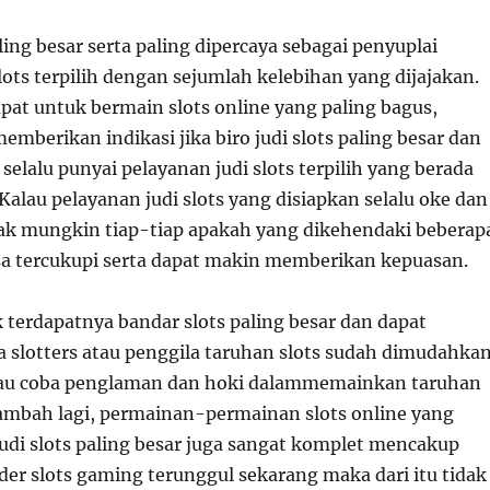
ling besar serta paling dipercaya sebagai penyuplai
lots terpilih dengan sejumlah kelebihan yang dijajakan.
pat untuk bermain slots online yang paling bagus,
emberikan indikasi jika biro judi slots paling besar dan
 selalu punyai pelayanan judi slots terpilih yang berada
Kalau pelayanan judi slots yang disiapkan selalu oke dan
dak mungkin tiap-tiap apakah yang dikehendaki beberap
isa tercukupi serta dapat makin memberikan kepuasan.
k terdapatnya bandar slots paling besar dan dapat
a slotters atau penggila taruhan slots sudah dimudahka
au coba penglaman dan hoki dalammemainkan taruhan
itambah lagi, permainan-permainan slots online yang
judi slots paling besar juga sangat komplet mencakup
er slots gaming terunggul sekarang maka dari itu tidak