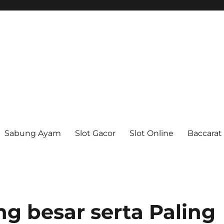
Sabung Ayam
Slot Gacor
Slot Online
Baccarat
ng besar serta Paling