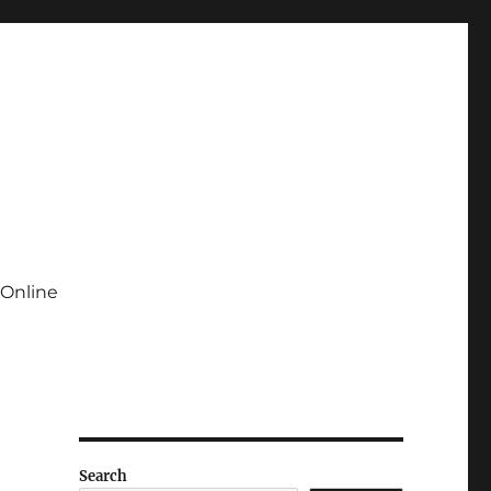
 Online
Search