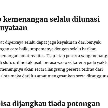
p kemenangan selalu dilunasi
enyataan
at dipercaya selalu dapat jaga keyakinan dari banyak
gan cara baik, umpamanya dengan selalu berikan
nangan amat realitas. Tiap-tiap peserta yang menang
i slots online tak usah berasa waswas karena pada wakt
n menangnya akan secara langsung peserta terima dari
di slots maka dari itu amat mengesankan serta ditanggun
bisa dijangkau tiada potongan