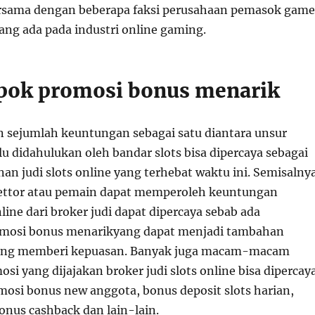
ersama dengan beberapa faksi perusahaan pemasok game
ang ada pada industri online gaming.
pok promosi bonus menarik
an sejumlah keuntungan sebagai satu diantara unsur
u didahulukan oleh bandar slots bisa dipercaya sebagai
an judi slots online yang terhebat waktu ini. Semisalny
 bettor atau pemain dapat memperoleh keuntungan
line dari broker judi dapat dipercaya sebab ada
mosi bonus menarikyang dapat menjadi tambahan
ing memberi kepuasan. Banyak juga macam-macam
si yang dijajakan broker judi slots online bisa dipercay
omosi bonus new anggota, bonus deposit slots harian,
bonus cashback dan lain-lain.