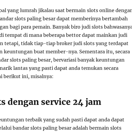
soal yang lumrah jikalau saat bermain slots online denga
andar slots paling besar dapat memberinya bertambah
an bagi para pemain. Banyak biro judi slots bahwasany
di tempat di mana beberapa bettor dapat mainkan judi
n tetapi, tidak tiap-tiap broker judi slots yang terdapat
in keuntungan buat member-nya. Sementara itu, secara
dar slots paling besar, bervariasi banyak keuntungan
enarik lantas yang pasti dapat anda temukan secara
 berikut ini, misalnya:
ts dengan service 24 jam
euntungan terbaik yang sudah pasti dapat anda dapat
alui bandar slots paling besar adalah bermain slots