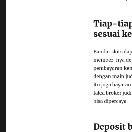
Tiap-tia
sesuai k
Bandar slots dap
member-nya den
pembayaran keme
dengan main jud
itu juga bayara
faksi broker ju
bisa dipercaya.
Deposit 