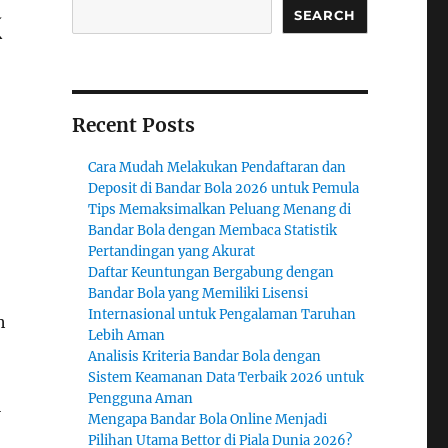
k
SEARCH
Recent Posts
Cara Mudah Melakukan Pendaftaran dan
Deposit di Bandar Bola 2026 untuk Pemula
Tips Memaksimalkan Peluang Menang di
Bandar Bola dengan Membaca Statistik
Pertandingan yang Akurat
Daftar Keuntungan Bergabung dengan
Bandar Bola yang Memiliki Lisensi
Internasional untuk Pengalaman Taruhan
h
Lebih Aman
Analisis Kriteria Bandar Bola dengan
Sistem Keamanan Data Terbaik 2026 untuk
Pengguna Aman
i
Mengapa Bandar Bola Online Menjadi
Pilihan Utama Bettor di Piala Dunia 2026?