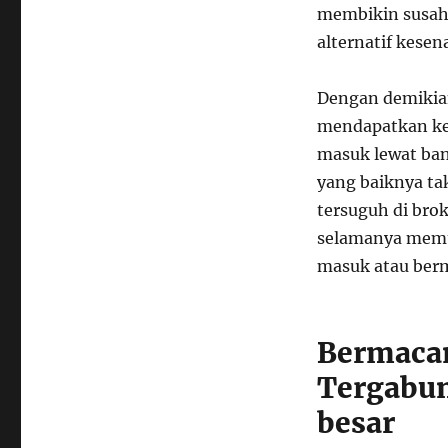
membikin susah 
alternatif kese
Dengan demikian
mendapatkan keun
masuk lewat band
yang baiknya tak
tersuguh di brok
selamanya memu
masuk atau berma
Bermaca
Tergabun
besar