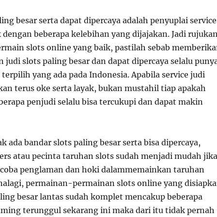
ling besar serta dapat dipercaya adalah penyuplai service
ik dengan beberapa kelebihan yang dijajakan. Jadi rujuka
rmain slots online yang baik, pastilah sebab memberik
en judi slots paling besar dan dapat dipercaya selalu puny
s terpilih yang ada pada Indonesia. Apabila service judi
ikan terus oke serta layak, bukan mustahil tiap apakah
berapa penjudi selalu bisa tercukupi dan dapat makin
 ada bandar slots paling besar serta bisa dipercaya,
ers atau pecinta taruhan slots sudah menjadi mudah jik
coba penglaman dan hoki dalammemainkan taruhan
analagi, permainan-permainan slots online yang disiapk
 paling besar lantas sudah komplet mencakup beberapa
aming terunggul sekarang ini maka dari itu tidak pernah