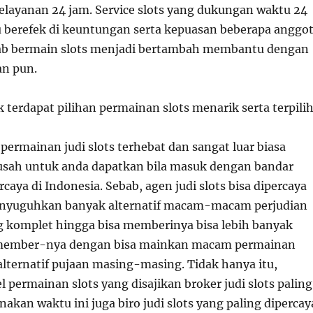
elayanan 24 jam. Service slots yang dukungan waktu 24
u berefek di keuntungan serta kepuasan beberapa anggo
ab bermain slots menjadi bertambah membantu dengan
an pun.
terdapat pilihan permainan slots menarik serta terpili
ermainan judi slots terhebat dan sangat luar biasa
susah untuk anda dapatkan bila masuk dengan bandar
rcaya di Indonesia. Sebab, agen judi slots bisa dipercaya
menyuguhkan banyak alternatif macam-macam perjudian
ng komplet hingga bisa memberinya bisa lebih banyak
member-nya dengan bisa mainkan macam permainan
alternatif pujaan masing-masing. Tidak hanya itu,
permainan slots yang disajikan broker judi slots paling
nakan waktu ini juga biro judi slots yang paling dipercay