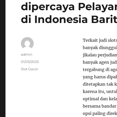
dipercaya Pelayan
di Indonesia Bari
Terkait judi slot
banyak diunggul
Author
admin
jikalau perjudia
Posted
01/05/2023
banyak agen jud
on
Categories
Slot Gacor
tergabung di ag
yang harus dipa
ditetapkan tak 
karena itu, unt
optimal dan kela
bersama bandar 
opsi paling dir