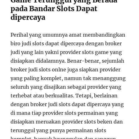
pada Bandar Slots Dapat
dipercaya
Perihal yang umumnya amat membandingkan
biro judi slots dapat dipercaya dengan broker
judi yang lain yakni provider slots game yang
disiapkan didalamnya. Benar-benar, sejumlah
broker judi slots onlne juga siapkan provider
yang paling komplet, namun tak menanggung
seluruh yang disajikan sebagai provider yang
terhebat atau berkualitas. Tetapi, berlainan
dengan broker judi slots dapat dipercaya yang
di mana tiap provider slots permainan yang
disiapkan meruakan provider slots beken dan
terunggul yang punya permainan slots