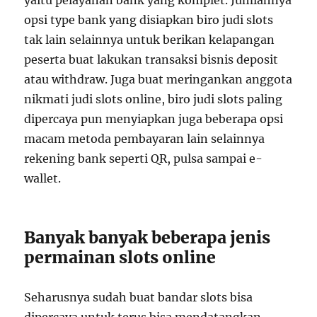
yaitu pelayanan bank yang komplet. Jumlahnya
opsi type bank yang disiapkan biro judi slots
tak lain selainnya untuk berikan kelapangan
peserta buat lakukan transaksi bisnis deposit
atau withdraw. Juga buat meringankan anggota
nikmati judi slots online, biro judi slots paling
dipercaya pun menyiapkan juga beberapa opsi
macam metoda pembayaran lain selainnya
rekening bank seperti QR, pulsa sampai e-
wallet.
Banyak banyak beberapa jenis
permainan slots online
Seharusnya sudah buat bandar slots bisa