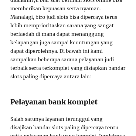
didalamnya biar saat bermain slots online bisa
memberikan kepuasan serta nyaman.
Manalagi, biro judi slots bisa dipercaya terus
lebih memprioritaskan sarana yang sangat
berfaedah di mana dapat menanggung
kelapangan juga sampai keuntungan yang
dapat diperolehnya. Di bawah ini kami
sampaikan beberapa sarana pelayanan judi
terbaik serta terkomplet yang disiapkan bandar
slots paling dipercaya antara lain:
Pelayanan bank komplet
Salah satunya layanan terunggul yang
disajikan bandar slots paling dipercaya tentu