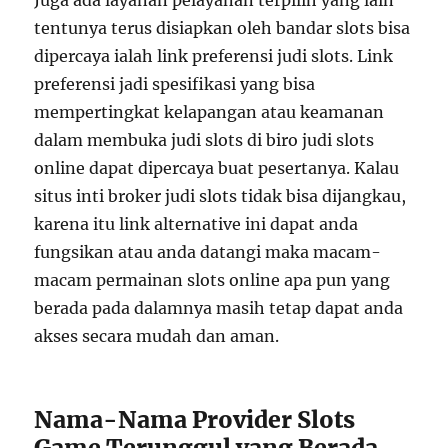
Juga ada layanan pelayanan terpilih yang lain
tentunya terus disiapkan oleh bandar slots bisa
dipercaya ialah link preferensi judi slots. Link
preferensi jadi spesifikasi yang bisa
mempertingkat kelapangan atau keamanan
dalam membuka judi slots di biro judi slots
online dapat dipercaya buat pesertanya. Kalau
situs inti broker judi slots tidak bisa dijangkau,
karena itu link alternative ini dapat anda
fungsikan atau anda datangi maka macam-
macam permainan slots online apa pun yang
berada pada dalamnya masih tetap dapat anda
akses secara mudah dan aman.
Nama-Nama Provider Slots
Game Terunggul yang Berada