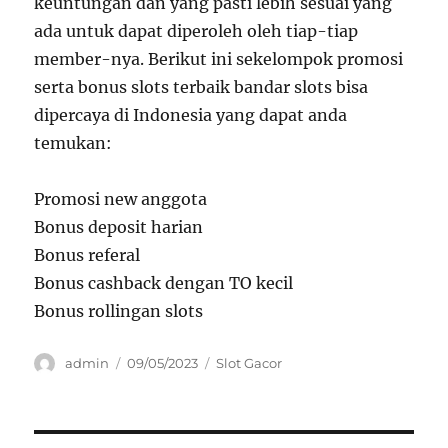
keuntungan dan yang pasti lebih sesuai yang
ada untuk dapat diperoleh oleh tiap-tiap
member-nya. Berikut ini sekelompok promosi
serta bonus slots terbaik bandar slots bisa
dipercaya di Indonesia yang dapat anda
temukan:
Promosi new anggota
Bonus deposit harian
Bonus referal
Bonus cashback dengan TO kecil
Bonus rollingan slots
Author
Posted
Categories
admin
09/05/2023
Slot Gacor
on