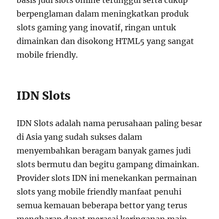
basis judi slots online terunggul serta cukup
berpenglaman dalam meningkatkan produk
slots gaming yang inovatif, ringan untuk
dimainkan dan disokong HTML5 yang sangat
mobile friendly.
IDN Slots
IDN Slots adalah nama perusahaan paling besar
di Asia yang sudah sukses dalam
menyembahkan beragam banyak games judi
slots bermutu dan begitu gampang dimainkan.
Provider slots IDN ini menekankan permainan
slots yang mobile friendly manfaat penuhi
semua kemauan beberapa bettor yang terus