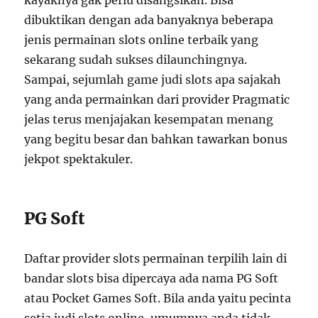
kayaknya gak perlu disangsikan. Bisa
dibuktikan dengan ada banyaknya beberapa
jenis permainan slots online terbaik yang
sekarang sudah sukses dilaunchingnya.
Sampai, sejumlah game judi slots apa sajakah
yang anda permainkan dari provider Pragmatic
jelas terus menjajakan kesempatan menang
yang begitu besar dan bahkan tawarkan bonus
jekpot spektakuler.
PG Soft
Daftar provider slots permainan terpilih lain di
bandar slots bisa dipercaya ada nama PG Soft
atau Pocket Games Soft. Bila anda yaitu pecinta