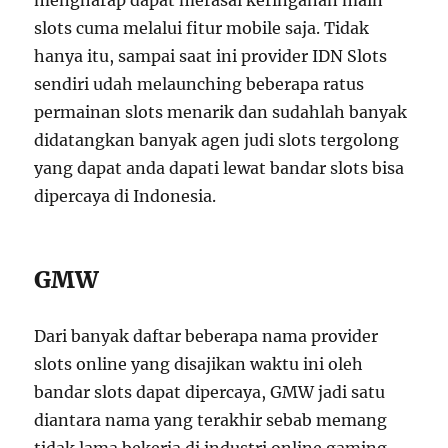
mengharap dapat merasai keringanan main
slots cuma melalui fitur mobile saja. Tidak
hanya itu, sampai saat ini provider IDN Slots
sendiri udah melaunching beberapa ratus
permainan slots menarik dan sudahlah banyak
didatangkan banyak agen judi slots tergolong
yang dapat anda dapati lewat bandar slots bisa
dipercaya di Indonesia.
GMW
Dari banyak daftar beberapa nama provider
slots online yang disajikan waktu ini oleh
bandar slots dapat dipercaya, GMW jadi satu
diantara nama yang terakhir sebab memang