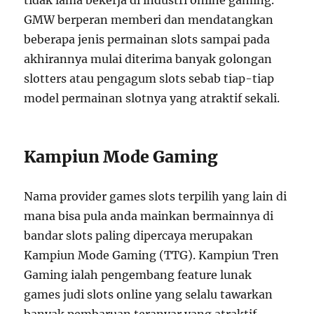
tidak lama bekerja di industri online gaming.
GMW berperan memberi dan mendatangkan
beberapa jenis permainan slots sampai pada
akhirannya mulai diterima banyak golongan
slotters atau pengagum slots sebab tiap-tiap
model permainan slotnya yang atraktif sekali.
Kampiun Mode Gaming
Nama provider games slots terpilih yang lain di
mana bisa pula anda mainkan bermainnya di
bandar slots paling dipercaya merupakan
Kampiun Mode Gaming (TTG). Kampiun Tren
Gaming ialah pengembang feature lunak
games judi slots online yang selalu tawarkan