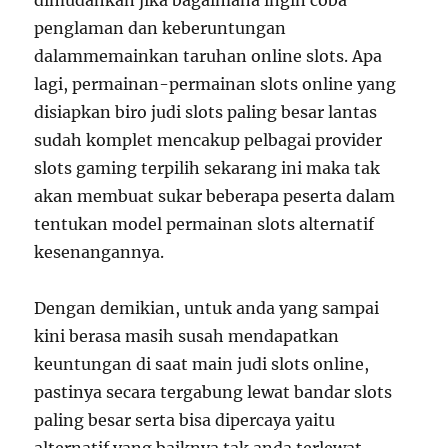
dimudahkan jika bagaimana ingin coba
penglaman dan keberuntungan
dalammemainkan taruhan online slots. Apa
lagi, permainan-permainan slots online yang
disiapkan biro judi slots paling besar lantas
sudah komplet mencakup pelbagai provider
slots gaming terpilih sekarang ini maka tak
akan membuat sukar beberapa peserta dalam
tentukan model permainan slots alternatif
kesenangannya.
Dengan demikian, untuk anda yang sampai
kini berasa masih susah mendapatkan
keuntungan di saat main judi slots online,
pastinya secara tergabung lewat bandar slots
paling besar serta bisa dipercaya yaitu