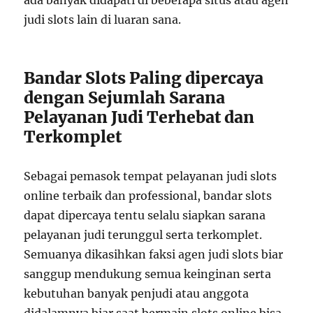
ada banyak didapati di beberapa situs atau agen
judi slots lain di luaran sana.
Bandar Slots Paling dipercaya
dengan Sejumlah Sarana
Pelayanan Judi Terhebat dan
Terkomplet
Sebagai pemasok tempat pelayanan judi slots
online terbaik dan professional, bandar slots
dapat dipercaya tentu selalu siapkan sarana
pelayanan judi terunggul serta terkomplet.
Semuanya dikasihkan faksi agen judi slots biar
sanggup mendukung semua keinginan serta
kebutuhan banyak penjudi atau anggota