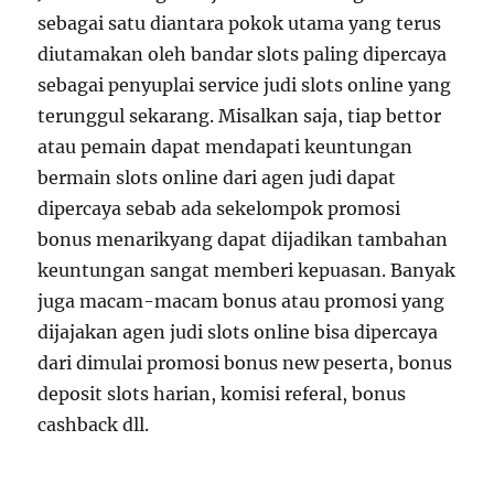
sebagai satu diantara pokok utama yang terus
diutamakan oleh bandar slots paling dipercaya
sebagai penyuplai service judi slots online yang
terunggul sekarang. Misalkan saja, tiap bettor
atau pemain dapat mendapati keuntungan
bermain slots online dari agen judi dapat
dipercaya sebab ada sekelompok promosi
bonus menarikyang dapat dijadikan tambahan
keuntungan sangat memberi kepuasan. Banyak
juga macam-macam bonus atau promosi yang
dijajakan agen judi slots online bisa dipercaya
dari dimulai promosi bonus new peserta, bonus
deposit slots harian, komisi referal, bonus
cashback dll.