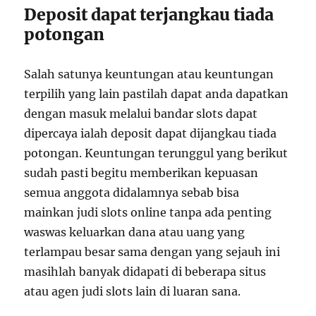
Deposit dapat terjangkau tiada
potongan
Salah satunya keuntungan atau keuntungan
terpilih yang lain pastilah dapat anda dapatkan
dengan masuk melalui bandar slots dapat
dipercaya ialah deposit dapat dijangkau tiada
potongan. Keuntungan terunggul yang berikut
sudah pasti begitu memberikan kepuasan
semua anggota didalamnya sebab bisa
mainkan judi slots online tanpa ada penting
waswas keluarkan dana atau uang yang
terlampau besar sama dengan yang sejauh ini
masihlah banyak didapati di beberapa situs
atau agen judi slots lain di luaran sana.