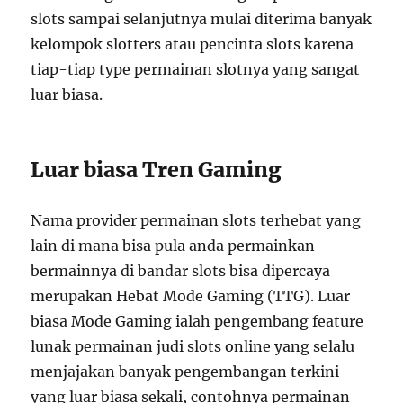
slots sampai selanjutnya mulai diterima banyak
kelompok slotters atau pencinta slots karena
tiap-tiap type permainan slotnya yang sangat
luar biasa.
Luar biasa Tren Gaming
Nama provider permainan slots terhebat yang
lain di mana bisa pula anda permainkan
bermainnya di bandar slots bisa dipercaya
merupakan Hebat Mode Gaming (TTG). Luar
biasa Mode Gaming ialah pengembang feature
lunak permainan judi slots online yang selalu
menjajakan banyak pengembangan terkini
yang luar biasa sekali, contohnya permainan