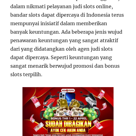
dalam nikmati pelayanan judi slots online,
bandar slots dapat dipercaya di Indonesia terus
mempunyai inisiatif dalam memberikan
banyak keuntungan. Ada beberapa jenis wujud
penawaran keuntungan yang sangat atraktif
dari yang didatangkan oleh agen judi slots
dapat dipercaya. Seperti keuntungan yang
sangat menarik berwujud promosi dan bonus
slots terpilih.