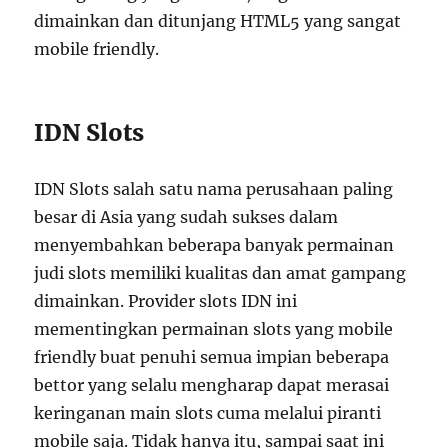
dimainkan dan ditunjang HTML5 yang sangat
mobile friendly.
IDN Slots
IDN Slots salah satu nama perusahaan paling
besar di Asia yang sudah sukses dalam
menyembahkan beberapa banyak permainan
judi slots memiliki kualitas dan amat gampang
dimainkan. Provider slots IDN ini
mementingkan permainan slots yang mobile
friendly buat penuhi semua impian beberapa
bettor yang selalu mengharap dapat merasai
keringanan main slots cuma melalui piranti
mobile saja. Tidak hanya itu, sampai saat ini