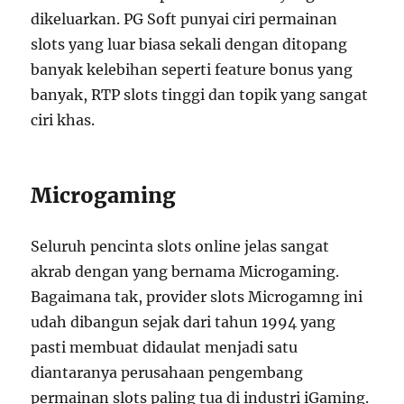
dikeluarkan. PG Soft punyai ciri permainan
slots yang luar biasa sekali dengan ditopang
banyak kelebihan seperti feature bonus yang
banyak, RTP slots tinggi dan topik yang sangat
ciri khas.
Microgaming
Seluruh pencinta slots online jelas sangat
akrab dengan yang bernama Microgaming.
Bagaimana tak, provider slots Microgamng ini
udah dibangun sejak dari tahun 1994 yang
pasti membuat didaulat menjadi satu
diantaranya perusahaan pengembang
permainan slots paling tua di industri iGaming.