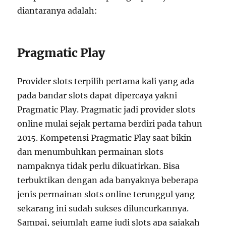
diantaranya adalah:
Pragmatic Play
Provider slots terpilih pertama kali yang ada
pada bandar slots dapat dipercaya yakni
Pragmatic Play. Pragmatic jadi provider slots
online mulai sejak pertama berdiri pada tahun
2015. Kompetensi Pragmatic Play saat bikin
dan menumbuhkan permainan slots
nampaknya tidak perlu dikuatirkan. Bisa
terbuktikan dengan ada banyaknya beberapa
jenis permainan slots online terunggul yang
sekarang ini sudah sukses diluncurkannya.
Sampai, sejumlah game judi slots apa sajakah