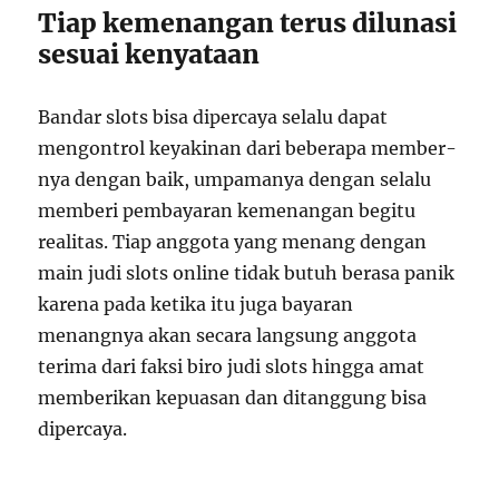
Tiap kemenangan terus dilunasi
sesuai kenyataan
Bandar slots bisa dipercaya selalu dapat
mengontrol keyakinan dari beberapa member-
nya dengan baik, umpamanya dengan selalu
memberi pembayaran kemenangan begitu
realitas. Tiap anggota yang menang dengan
main judi slots online tidak butuh berasa panik
karena pada ketika itu juga bayaran
menangnya akan secara langsung anggota
terima dari faksi biro judi slots hingga amat
memberikan kepuasan dan ditanggung bisa
dipercaya.