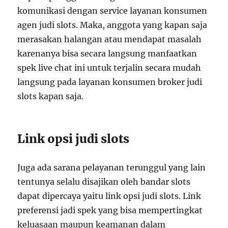
komunikasi dengan service layanan konsumen
agen judi slots. Maka, anggota yang kapan saja
merasakan halangan atau mendapat masalah
karenanya bisa secara langsung manfaatkan
spek live chat ini untuk terjalin secara mudah
langsung pada layanan konsumen broker judi
slots kapan saja.
Link opsi judi slots
Juga ada sarana pelayanan terunggul yang lain
tentunya selalu disajikan oleh bandar slots
dapat dipercaya yaitu link opsi judi slots. Link
preferensi jadi spek yang bisa mempertingkat
keluasaan maupun keamanan dalam