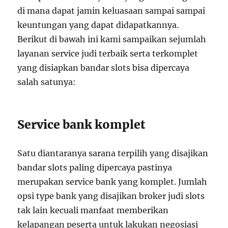
di mana dapat jamin keluasaan sampai sampai
keuntungan yang dapat didapatkannya.
Berikut di bawah ini kami sampaikan sejumlah
layanan service judi terbaik serta terkomplet
yang disiapkan bandar slots bisa dipercaya
salah satunya:
Service bank komplet
Satu diantaranya sarana terpilih yang disajikan
bandar slots paling dipercaya pastinya
merupakan service bank yang komplet. Jumlah
opsi type bank yang disajikan broker judi slots
tak lain kecuali manfaat memberikan
kelapangan peserta untuk lakukan negosiasi