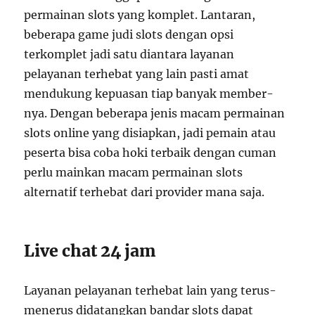
permainan slots yang komplet. Lantaran,
beberapa game judi slots dengan opsi
terkomplet jadi satu diantara layanan
pelayanan terhebat yang lain pasti amat
mendukung kepuasan tiap banyak member-
nya. Dengan beberapa jenis macam permainan
slots online yang disiapkan, jadi pemain atau
peserta bisa coba hoki terbaik dengan cuman
perlu mainkan macam permainan slots
alternatif terhebat dari provider mana saja.
Live chat 24 jam
Layanan pelayanan terhebat lain yang terus-
menerus didatangkan bandar slots dapat