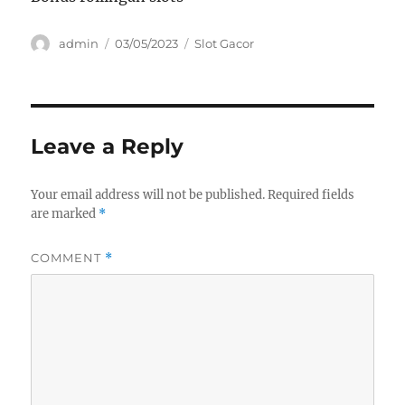
Author
Posted
Categories
admin
03/05/2023
Slot Gacor
on
Leave a Reply
Your email address will not be published.
Required fields
are marked
*
COMMENT
*