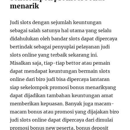
menarik
Judi slots dengan sejumlah keuntungan
sebagai salah satunya hal utama yang selalu
didahulukan oleh bandar slots dapat dipercaya
bertindak sebagai penyuplai pelayanan judi
slots online yang terbaik sekarang ini.
Misalkan saja, tiap-tiap bettor atau pemain
dapat mendapat keuntungan bermain slots
online dari biro judi bisa dipercaya lantaran
siap sekelompok promosi bonus menarikyang
dapat dijadikan tambahan keuntungan amat
memberikan kepuasan. Banyak juga macam-
macam bonus atau promosi yang dijajakan biro
judi slots online dapat dipercaya dari dimulai
promosi bonus new peserta, bonus deposit