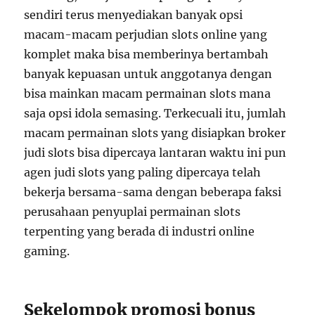
sendiri terus menyediakan banyak opsi
macam-macam perjudian slots online yang
komplet maka bisa memberinya bertambah
banyak kepuasan untuk anggotanya dengan
bisa mainkan macam permainan slots mana
saja opsi idola semasing. Terkecuali itu, jumlah
macam permainan slots yang disiapkan broker
judi slots bisa dipercaya lantaran waktu ini pun
agen judi slots yang paling dipercaya telah
bekerja bersama-sama dengan beberapa faksi
perusahaan penyuplai permainan slots
terpenting yang berada di industri online
gaming.
Sekelompok promosi bonus