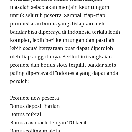
masalah sebab akan menjain keuntungam
untuk seluruh peserta. Sampai, tiap-tiap
promosi atau bonus yang disiapkan oleh
bandar bisa dipercaya di Indonesia terlalu lebih
komplet, lebih beri keuntungan dan pastilah
lebih sesuai kenyataan buat dapat diperoleh
oleh tiap anggotanya. Berikut ini rangkaian
promosi dan bonus slots terpilih bandar slots
paling dipercaya di Indonesia yang dapat anda
peroleh:
Promosi new peserta
Bonus deposit harian
Bonus referal
Bonus cashback dengan TO kecil
Bonus rollingan slots