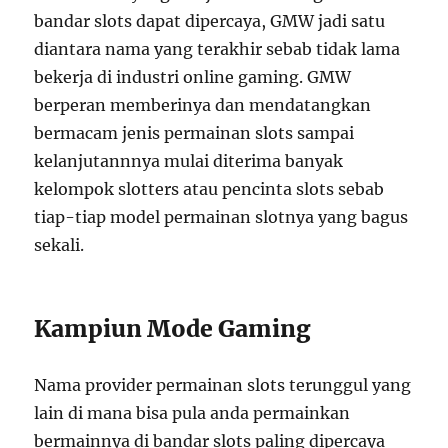
bandar slots dapat dipercaya, GMW jadi satu
diantara nama yang terakhir sebab tidak lama
bekerja di industri online gaming. GMW
berperan memberinya dan mendatangkan
bermacam jenis permainan slots sampai
kelanjutannnya mulai diterima banyak
kelompok slotters atau pencinta slots sebab
tiap-tiap model permainan slotnya yang bagus
sekali.
Kampiun Mode Gaming
Nama provider permainan slots terunggul yang
lain di mana bisa pula anda permainkan
bermainnya di bandar slots paling dipercaya