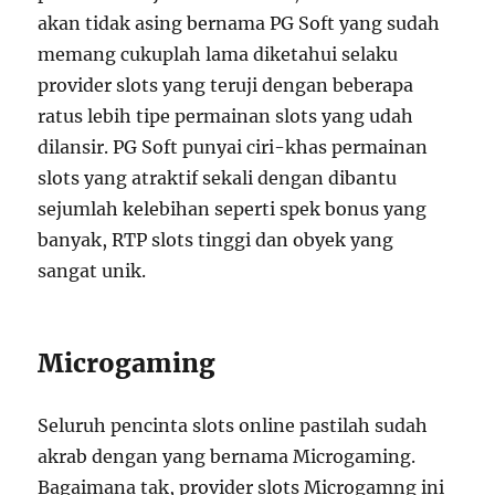
akan tidak asing bernama PG Soft yang sudah
memang cukuplah lama diketahui selaku
provider slots yang teruji dengan beberapa
ratus lebih tipe permainan slots yang udah
dilansir. PG Soft punyai ciri-khas permainan
slots yang atraktif sekali dengan dibantu
sejumlah kelebihan seperti spek bonus yang
banyak, RTP slots tinggi dan obyek yang
sangat unik.
Microgaming
Seluruh pencinta slots online pastilah sudah
akrab dengan yang bernama Microgaming.
Bagaimana tak, provider slots Microgamng ini