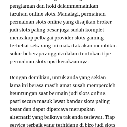
penglaman dan hoki dalammemainkan
taruhan online slots. Manalagi, permainan-
permainan slots online yang disajikan broker
judi slots paling besar juga sudah komplet
mencakup pelbagai provider slots gaming
terhebat sekarang ini maka tak akan membikin
sukar beberapa anggota dalam tentukan tipe
permainan slots opsi kesukaannya.
Dengan demikian, untuk anda yang sekian
lama ini berasa masih amat susah memperoleh
keuntungan saat bermain judi slots online,
pasti secara masuk lewat bandar slots paling
besar dan dapat dipercaya merupakan
alternatif yang baiknya tak anda terlewat. Tiap
service terbaik yang terhidang di biro judi slots