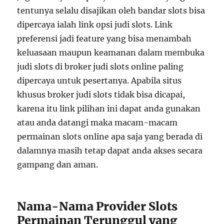
tentunya selalu disajikan oleh bandar slots bisa
dipercaya ialah link opsi judi slots. Link
preferensi jadi feature yang bisa menambah
keluasaan maupun keamanan dalam membuka
judi slots di broker judi slots online paling
dipercaya untuk pesertanya. Apabila situs
khusus broker judi slots tidak bisa dicapai,
karena itu link pilihan ini dapat anda gunakan
atau anda datangi maka macam-macam
permainan slots online apa saja yang berada di
dalamnya masih tetap dapat anda akses secara
gampang dan aman.
Nama-Nama Provider Slots
Permainan Terunggul yang