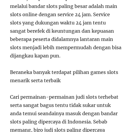
melalui bandar slots paling besar adalah main
slots online dengan service 24 jam. Service
slots yang dukungan waktu 24 jam tentu
sangat berefek di keuntungan dan kepuasan
beberapa peserta didalamnya lantaran main
slots menjadi lebih mempermudah dengan bisa
dijangkau kapan pun.
Beraneka banyak terdapat pilihan games slots
menarik serta terbaik
Cari permainan-permainan judi slots terhebat
serta sangat bagus tentu tidak sukar untuk
anda temui seandainya masuk dengan bandar
slots paling dipercaya di Indonesia. Sebab
memang, biro judi slots paling dipercaya