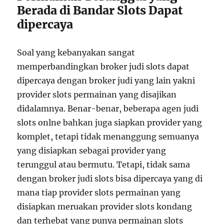
Berada di Bandar Slots Dapat
dipercaya
Soal yang kebanyakan sangat
memperbandingkan broker judi slots dapat
dipercaya dengan broker judi yang lain yakni
provider slots permainan yang disajikan
didalamnya. Benar-benar, beberapa agen judi
slots onlne bahkan juga siapkan provider yang
komplet, tetapi tidak menanggung semuanya
yang disiapkan sebagai provider yang
terunggul atau bermutu. Tetapi, tidak sama
dengan broker judi slots bisa dipercaya yang di
mana tiap provider slots permainan yang
disiapkan meruakan provider slots kondang
dan terhebat yang punya permainan slots