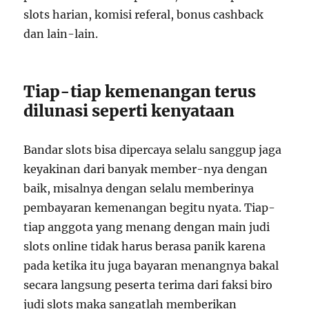
slots harian, komisi referal, bonus cashback
dan lain-lain.
Tiap-tiap kemenangan terus
dilunasi seperti kenyataan
Bandar slots bisa dipercaya selalu sanggup jaga
keyakinan dari banyak member-nya dengan
baik, misalnya dengan selalu memberinya
pembayaran kemenangan begitu nyata. Tiap-
tiap anggota yang menang dengan main judi
slots online tidak harus berasa panik karena
pada ketika itu juga bayaran menangnya bakal
secara langsung peserta terima dari faksi biro
judi slots maka sangatlah memberikan