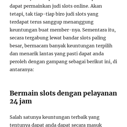
dapat permainkan judi slots online. Akan
tetapi, tak tiap-tiap biro judi slots yang
terdapat terus sanggup menanggung
keuntungan buat member-nya. Sementara itu,
secara tergabung lewat bandar slots paling
besar, bermacam banyak keuntungan terpilih
dan menarik lantas yang pasti dapat anda
peroleh dengan gampang sebagai berikut ini, di
antaranya:
Bermain slots dengan pelayanan
24 jam
Salah satunya keuntungan terbaik yang
tentunya dapat anda dapat secara masuk