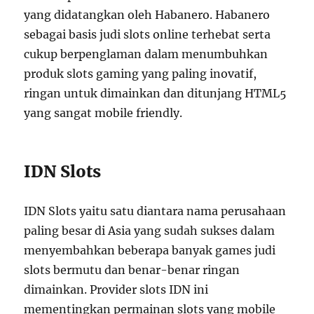
yang didatangkan oleh Habanero. Habanero
sebagai basis judi slots online terhebat serta
cukup berpenglaman dalam menumbuhkan
produk slots gaming yang paling inovatif,
ringan untuk dimainkan dan ditunjang HTML5
yang sangat mobile friendly.
IDN Slots
IDN Slots yaitu satu diantara nama perusahaan
paling besar di Asia yang sudah sukses dalam
menyembahkan beberapa banyak games judi
slots bermutu dan benar-benar ringan
dimainkan. Provider slots IDN ini
mementingkan permainan slots yang mobile