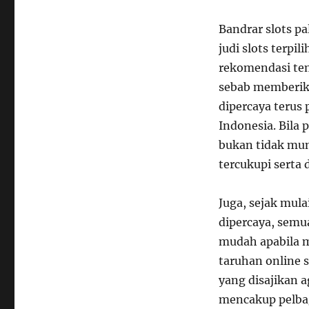
Bandrar slots pa
judi slots terpi
rekomendasi tem
sebab memberikan
dipercaya terus 
Indonesia. Bila 
bukan tidak mun
tercukupi serta
Juga, sejak mula
dipercaya, semua
mudah apabila 
taruhan online 
yang disajikan a
mencakup pelbag