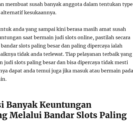
akan membuat susah banyak anggota dalam tentukan type
 alternatif kesukaannya.
 untuk anda yang sampai kini berasa masih amat susah
tungan saat bermain judi slots online, pastilah secara
bandar slots paling besar dan paling dipercaya ialah
baiknya tidak anda terlewat. Tiap pelayanan terbaik yang
n judi slots paling besar dan bisa dipercaya tidak mesti
a dapat anda temui juga jika masuk atau bermain pad
ain.
si Banyak Keuntungan
g Melalui Bandar Slots Paling