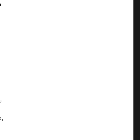
m
p
u,