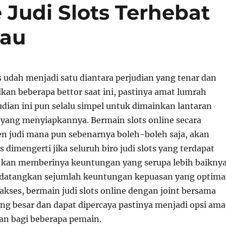
 Judi Slots Terhebat
tau
ts udah menjadi satu diantara perjudian yang tenar dan
kan beberapa bettor saat ini, pastinya amat lumrah
udian ini pun selalu simpel untuk dimainkan lantaran
i yang menyiapkannya. Bermain slots online secara
en judi mana pun sebenarnya boleh-boleh saja, akan
s dimengerti jika seluruh biro judi slots yang terdapat
 kan memberinya keuntungan yang serupa lebih baiknya
datangkan sejumlah keuntungan kepuasan yang optima
akses, bermain judi slots online dengan joint bersama
ing besar dan dapat dipercaya pastinya menjadi opsi ama
n bagi beberapa pemain.