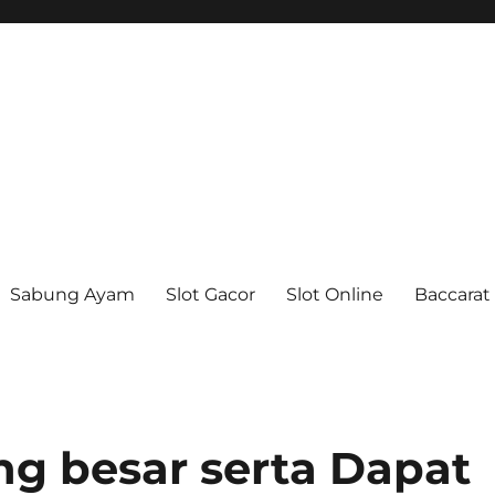
Sabung Ayam
Slot Gacor
Slot Online
Baccarat
ng besar serta Dapat