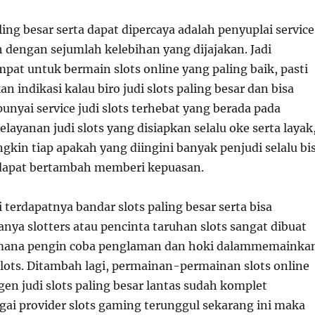
ling besar serta dapat dipercaya adalah penyuplai service
lih dengan sejumlah kelebihan yang dijajakan. Jadi
pat untuk bermain slots online yang paling baik, pasti
 indikasi kalau biro judi slots paling besar dan bisa
punyai service judi slots terhebat yang berada pada
pelayanan judi slots yang disiapkan selalu oke serta layak
gkin tiap apakah yang diingini banyak penjudi selalu bi
 dapat bertambah memberi kepuasan.
i terdapatnya bandar slots paling besar serta bisa
nya slotters atau pencinta taruhan slots sangat dibuat
mana pengin coba penglaman dan hoki dalammemainka
slots. Ditambah lagi, permainan-permainan slots online
gen judi slots paling besar lantas sudah komplet
ai provider slots gaming terunggul sekarang ini maka