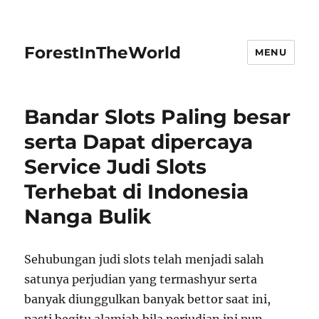
ForestInTheWorld
MENU
Bandar Slots Paling besar
serta Dapat dipercaya
Service Judi Slots
Terhebat di Indonesia
Nanga Bulik
Sehubungan judi slots telah menjadi salah
satunya perjudian yang termashyur serta
banyak diunggulkan banyak bettor saat ini,