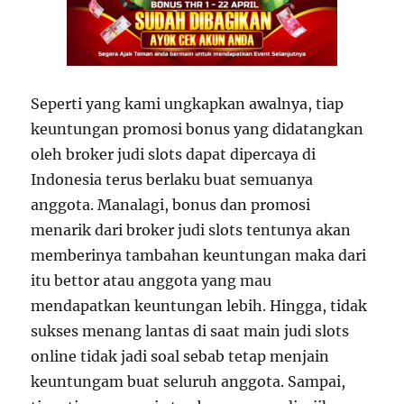
Seperti yang kami ungkapkan awalnya, tiap
keuntungan promosi bonus yang didatangkan
oleh broker judi slots dapat dipercaya di
Indonesia terus berlaku buat semuanya
anggota. Manalagi, bonus dan promosi
menarik dari broker judi slots tentunya akan
memberinya tambahan keuntungan maka dari
itu bettor atau anggota yang mau
mendapatkan keuntungan lebih. Hingga, tidak
sukses menang lantas di saat main judi slots
online tidak jadi soal sebab tetap menjain
keuntungam buat seluruh anggota. Sampai,