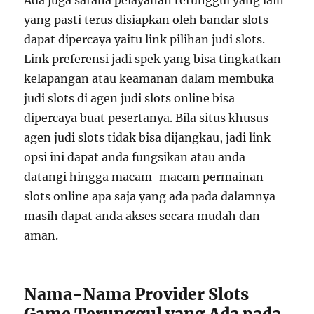
Ada juga sarana pelayanan terunggul yang lain
yang pasti terus disiapkan oleh bandar slots
dapat dipercaya yaitu link pilihan judi slots.
Link preferensi jadi spek yang bisa tingkatkan
kelapangan atau keamanan dalam membuka
judi slots di agen judi slots online bisa
dipercaya buat pesertanya. Bila situs khusus
agen judi slots tidak bisa dijangkau, jadi link
opsi ini dapat anda fungsikan atau anda
datangi hingga macam-macam permainan
slots online apa saja yang ada pada dalamnya
masih dapat anda akses secara mudah dan
aman.
Nama-Nama Provider Slots
Game Terunggul yang Ada pada