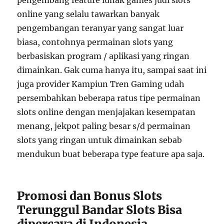
pengembang feature lunak games judi slots
online yang selalu tawarkan banyak
pengembangan teranyar yang sangat luar
biasa, contohnya permainan slots yang
berbasiskan program / aplikasi yang ringan
dimainkan. Gak cuma hanya itu, sampai saat ini
juga provider Kampiun Tren Gaming udah
persembahkan beberapa ratus tipe permainan
slots online dengan menjajakan kesempatan
menang, jekpot paling besar s/d permainan
slots yang ringan untuk dimainkan sebab
mendukun buat beberapa type feature apa saja.
Promosi dan Bonus Slots
Terunggul Bandar Slots Bisa
dipercaya di Indonesia