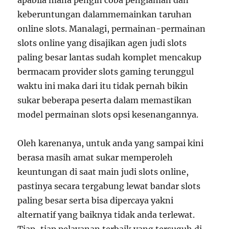
apabila mana pengin coba penglaman dan
keberuntungan dalammemainkan taruhan
online slots. Manalagi, permainan-permainan
slots online yang disajikan agen judi slots
paling besar lantas sudah komplet mencakup
bermacam provider slots gaming terunggul
waktu ini maka dari itu tidak pernah bikin
sukar beberapa peserta dalam memastikan
model permainan slots opsi kesenangannya.
Oleh karenanya, untuk anda yang sampai kini
berasa masih amat sukar memperoleh
keuntungan di saat main judi slots online,
pastinya secara tergabung lewat bandar slots
paling besar serta bisa dipercaya yakni
alternatif yang baiknya tidak anda terlewat.