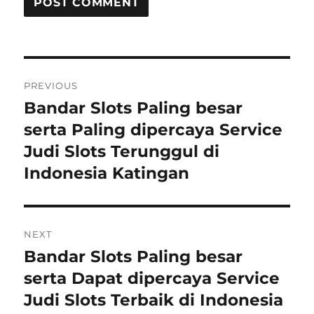
Post
PREVIOUS
navigation
Bandar Slots Paling besar
Previous
post:
serta Paling dipercaya Service
Judi Slots Terunggul di
Indonesia Katingan
NEXT
Bandar Slots Paling besar
Next
post:
serta Dapat dipercaya Service
Judi Slots Terbaik di Indonesia