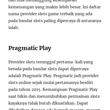
dan bisa menanggung kesempatan
kemenangan yang makin lebih besar. Ini daftar
nama provider slots game terbaik yang ada
pada bandar slots paling dipercaya di antaranya
ialah:
Pragmatic Play
Provider slots terunggul pertama-kali yang
berada pada bandar slots dapat dipercaya
adalah Pragmatic Play. Pragmatic jadi provider
slots online sejak mulai pertamanya berdiri
pada tahun 2015. Kemampuan Pragmatic Play
saat bikin dan menumbuhkan permainan slots
kayaknya tidak butuh dikuatirkan. Dapat