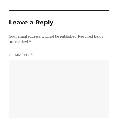
Leave a Reply
Your email address will not be published.
Required fields
are marked
*
COMMENT
*