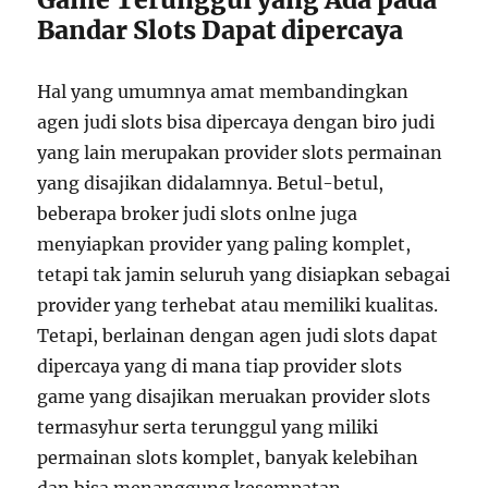
Bandar Slots Dapat dipercaya
Hal yang umumnya amat membandingkan
agen judi slots bisa dipercaya dengan biro judi
yang lain merupakan provider slots permainan
yang disajikan didalamnya. Betul-betul,
beberapa broker judi slots onlne juga
menyiapkan provider yang paling komplet,
tetapi tak jamin seluruh yang disiapkan sebagai
provider yang terhebat atau memiliki kualitas.
Tetapi, berlainan dengan agen judi slots dapat
dipercaya yang di mana tiap provider slots
game yang disajikan meruakan provider slots
termasyhur serta terunggul yang miliki
permainan slots komplet, banyak kelebihan