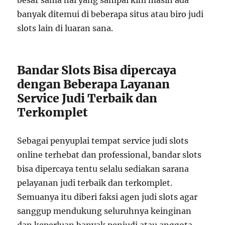
besar sama hal yang sampai kini masih ada
banyak ditemui di beberapa situs atau biro judi
slots lain di luaran sana.
Bandar Slots Bisa dipercaya
dengan Beberapa Layanan
Service Judi Terbaik dan
Terkomplet
Sebagai penyuplai tempat service judi slots
online terhebat dan professional, bandar slots
bisa dipercaya tentu selalu sediakan sarana
pelayanan judi terbaik dan terkomplet.
Semuanya itu diberi faksi agen judi slots agar
sanggup mendukung seluruhnya keinginan