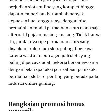
memberikan banyak opsi beberapa jenis
perjudian slots online yang komplet hingga
dapat memberikan bertambah banyak
kepuasan buat anggotanya dengan bisa
permainkan model permainan slots mana saja
alternatif pujaan masing-masing. Tidak hanya
itu, jumlahnya tipe permainan slots yang
disajikan broker judi slots paling dipercaya
karena waktu ini pun agen judi slots yang
paling dipercaya udah bekerja bersama-sama
dengan beberapa faksi perusahaan pemasok
permainan slots terpenting yang berada pada
industri online gaming.
Rangkaian promosi bonus
menarik