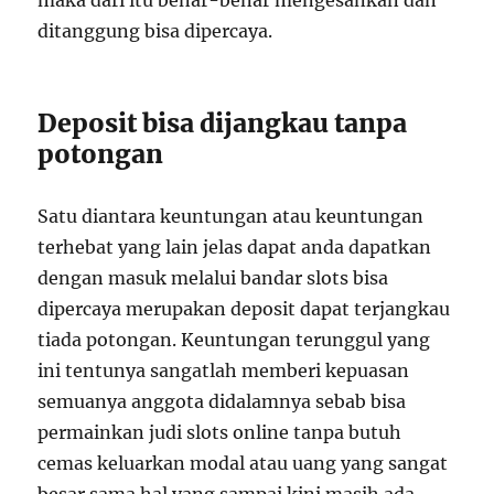
maka dari itu benar-benar mengesankan dan
ditanggung bisa dipercaya.
Deposit bisa dijangkau tanpa
potongan
Satu diantara keuntungan atau keuntungan
terhebat yang lain jelas dapat anda dapatkan
dengan masuk melalui bandar slots bisa
dipercaya merupakan deposit dapat terjangkau
tiada potongan. Keuntungan terunggul yang
ini tentunya sangatlah memberi kepuasan
semuanya anggota didalamnya sebab bisa
permainkan judi slots online tanpa butuh
cemas keluarkan modal atau uang yang sangat