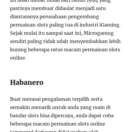
ini udah dibuat mulai dari tahun 1994 yang
pastinya membuat didaulat menjadi satu
diantaranya perusahaan pengembang
permainan slots paling tua di industri iGaming.
Sejak mulai itu sampai saat ini, Microgamng
sendiri paling tidak udah menyembahkan lebih
kurang beberapa ratus macam permainan slots
online.
Habanero
Buat merasai pengalaman terpilih serta
semakin menarik untuk anda yang main di
bandar slots bisa dipercaya, anda dapat coba
beberapa macam permainan slots online