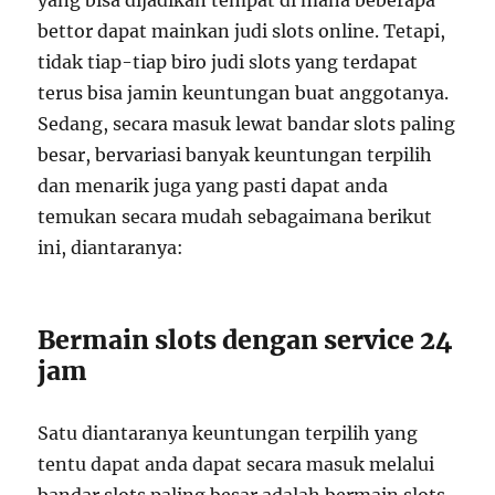
yang bisa dijadikan tempat di mana beberapa
bettor dapat mainkan judi slots online. Tetapi,
tidak tiap-tiap biro judi slots yang terdapat
terus bisa jamin keuntungan buat anggotanya.
Sedang, secara masuk lewat bandar slots paling
besar, bervariasi banyak keuntungan terpilih
dan menarik juga yang pasti dapat anda
temukan secara mudah sebagaimana berikut
ini, diantaranya:
Bermain slots dengan service 24
jam
Satu diantaranya keuntungan terpilih yang
tentu dapat anda dapat secara masuk melalui