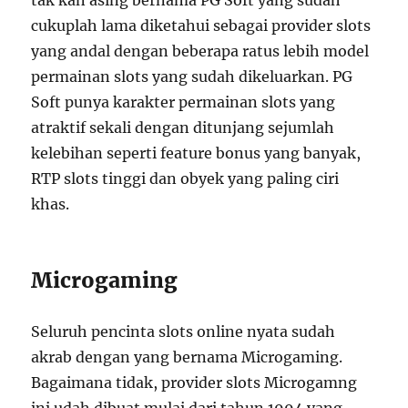
tak kan asing bernama PG Soft yang sudah
cukuplah lama diketahui sebagai provider slots
yang andal dengan beberapa ratus lebih model
permainan slots yang sudah dikeluarkan. PG
Soft punya karakter permainan slots yang
atraktif sekali dengan ditunjang sejumlah
kelebihan seperti feature bonus yang banyak,
RTP slots tinggi dan obyek yang paling ciri
khas.
Microgaming
Seluruh pencinta slots online nyata sudah
akrab dengan yang bernama Microgaming.
Bagaimana tidak, provider slots Microgamng