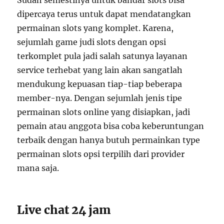
Sudah semestinya untuk bandar slots bisa
dipercaya terus untuk dapat mendatangkan
permainan slots yang komplet. Karena,
sejumlah game judi slots dengan opsi
terkomplet pula jadi salah satunya layanan
service terhebat yang lain akan sangatlah
mendukung kepuasan tiap-tiap beberapa
member-nya. Dengan sejumlah jenis tipe
permainan slots online yang disiapkan, jadi
pemain atau anggota bisa coba keberuntungan
terbaik dengan hanya butuh permainkan type
permainan slots opsi terpilih dari provider
mana saja.
Live chat 24 jam