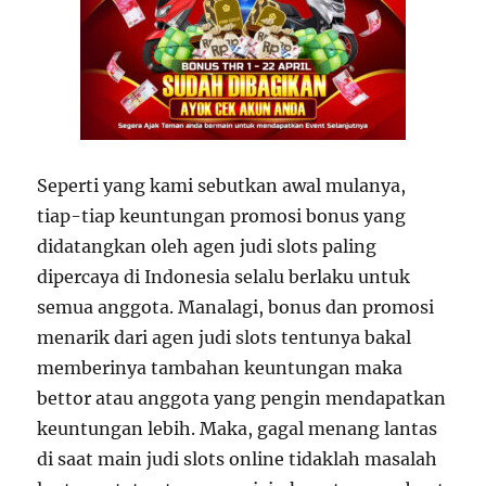
Seperti yang kami sebutkan awal mulanya,
tiap-tiap keuntungan promosi bonus yang
didatangkan oleh agen judi slots paling
dipercaya di Indonesia selalu berlaku untuk
semua anggota. Manalagi, bonus dan promosi
menarik dari agen judi slots tentunya bakal
memberinya tambahan keuntungan maka
bettor atau anggota yang pengin mendapatkan
keuntungan lebih. Maka, gagal menang lantas
di saat main judi slots online tidaklah masalah