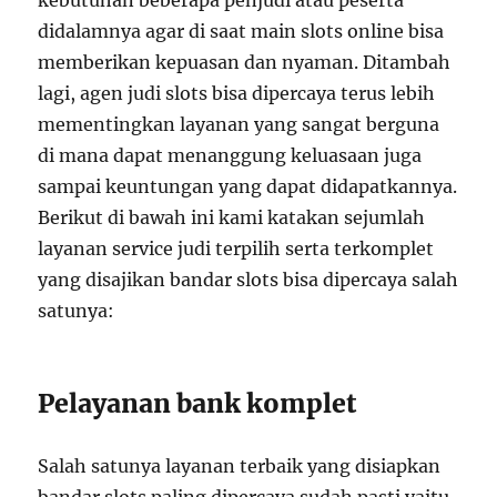
kebutuhan beberapa penjudi atau peserta
didalamnya agar di saat main slots online bisa
memberikan kepuasan dan nyaman. Ditambah
lagi, agen judi slots bisa dipercaya terus lebih
mementingkan layanan yang sangat berguna
di mana dapat menanggung keluasaan juga
sampai keuntungan yang dapat didapatkannya.
Berikut di bawah ini kami katakan sejumlah
layanan service judi terpilih serta terkomplet
yang disajikan bandar slots bisa dipercaya salah
satunya:
Pelayanan bank komplet
Salah satunya layanan terbaik yang disiapkan