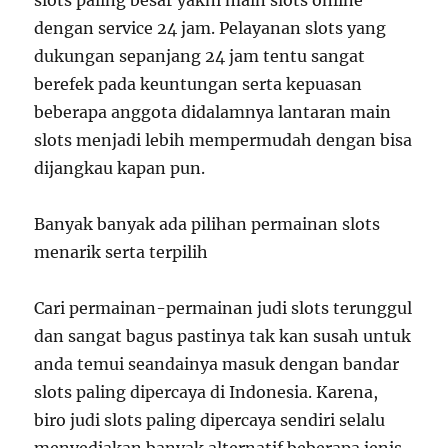
slots paling besar yakni main slots online
dengan service 24 jam. Pelayanan slots yang
dukungan sepanjang 24 jam tentu sangat
berefek pada keuntungan serta kepuasan
beberapa anggota didalamnya lantaran main
slots menjadi lebih mempermudah dengan bisa
dijangkau kapan pun.
Banyak banyak ada pilihan permainan slots
menarik serta terpilih
Cari permainan-permainan judi slots terunggul
dan sangat bagus pastinya tak kan susah untuk
anda temui seandainya masuk dengan bandar
slots paling dipercaya di Indonesia. Karena,
biro judi slots paling dipercaya sendiri selalu