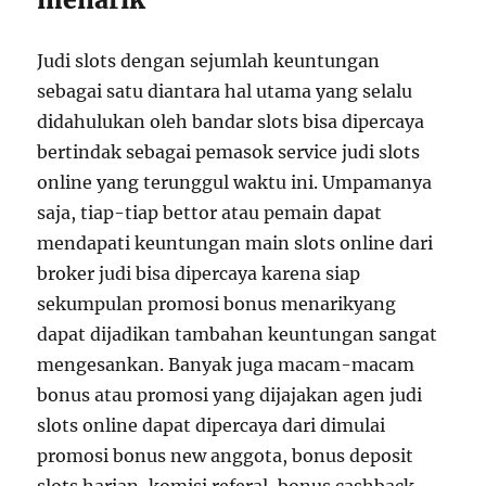
Judi slots dengan sejumlah keuntungan
sebagai satu diantara hal utama yang selalu
didahulukan oleh bandar slots bisa dipercaya
bertindak sebagai pemasok service judi slots
online yang terunggul waktu ini. Umpamanya
saja, tiap-tiap bettor atau pemain dapat
mendapati keuntungan main slots online dari
broker judi bisa dipercaya karena siap
sekumpulan promosi bonus menarikyang
dapat dijadikan tambahan keuntungan sangat
mengesankan. Banyak juga macam-macam
bonus atau promosi yang dijajakan agen judi
slots online dapat dipercaya dari dimulai
promosi bonus new anggota, bonus deposit