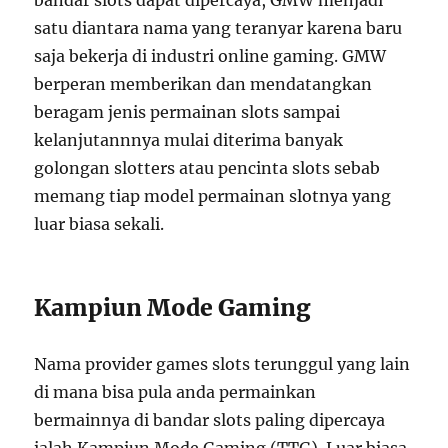
bandar slots dapat dipercaya, GMW menjadi
satu diantara nama yang teranyar karena baru
saja bekerja di industri online gaming. GMW
berperan memberikan dan mendatangkan
beragam jenis permainan slots sampai
kelanjutannnya mulai diterima banyak
golongan slotters atau pencinta slots sebab
memang tiap model permainan slotnya yang
luar biasa sekali.
Kampiun Mode Gaming
Nama provider games slots terunggul yang lain
di mana bisa pula anda permainkan
bermainnya di bandar slots paling dipercaya