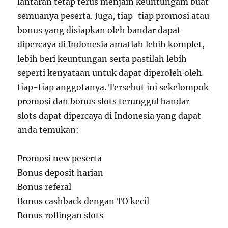
lantaran tetap terus menjain keuntungam buat
semuanya peserta. Juga, tiap-tiap promosi atau
bonus yang disiapkan oleh bandar dapat
dipercaya di Indonesia amatlah lebih komplet,
lebih beri keuntungan serta pastilah lebih
seperti kenyataan untuk dapat diperoleh oleh
tiap-tiap anggotanya. Tersebut ini sekelompok
promosi dan bonus slots terunggul bandar
slots dapat dipercaya di Indonesia yang dapat
anda temukan:
Promosi new peserta
Bonus deposit harian
Bonus referal
Bonus cashback dengan TO kecil
Bonus rollingan slots