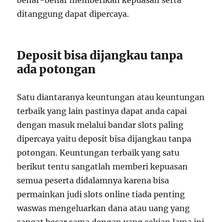
benar-benar memberikan kepuasan serta
ditanggung dapat dipercaya.
Deposit bisa dijangkau tanpa
ada potongan
Satu diantaranya keuntungan atau keuntungan
terbaik yang lain pastinya dapat anda capai
dengan masuk melalui bandar slots paling
dipercaya yaitu deposit bisa dijangkau tanpa
potongan. Keuntungan terbaik yang satu
berikut tentu sangatlah memberi kepuasan
semua peserta didalamnya karena bisa
permainkan judi slots online tiada penting
waswas mengeluarkan dana atau uang yang