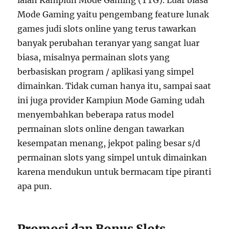
ialah Kampiun Mode Gaming (TTG). Luar biasa
Mode Gaming yaitu pengembang feature lunak
games judi slots online yang terus tawarkan
banyak perubahan teranyar yang sangat luar
biasa, misalnya permainan slots yang
berbasiskan program / aplikasi yang simpel
dimainkan. Tidak cuman hanya itu, sampai saat
ini juga provider Kampiun Mode Gaming udah
menyembahkan beberapa ratus model
permainan slots online dengan tawarkan
kesempatan menang, jekpot paling besar s/d
permainan slots yang simpel untuk dimainkan
karena mendukun untuk bermacam tipe piranti
apa pun.
Promosi dan Bonus Slots