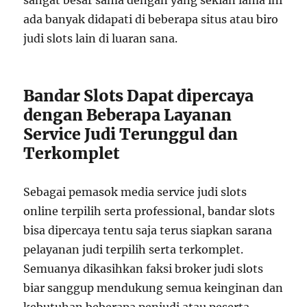
sangat besar sama dengan yang sekian lama ini
ada banyak didapati di beberapa situs atau biro
judi slots lain di luaran sana.
Bandar Slots Dapat dipercaya
dengan Beberapa Layanan
Service Judi Terunggul dan
Terkomplet
Sebagai pemasok media service judi slots
online terpilih serta professional, bandar slots
bisa dipercaya tentu saja terus siapkan sarana
pelayanan judi terpilih serta terkomplet.
Semuanya dikasihkan faksi broker judi slots
biar sanggup mendukung semua keinginan dan