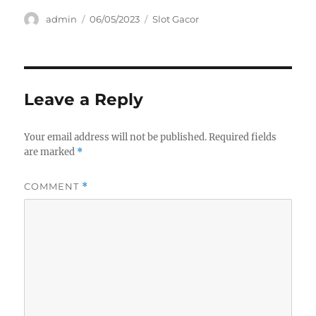
Author
Posted
Categories
admin
06/05/2023
Slot Gacor
on
Leave a Reply
Your email address will not be published.
Required fields
are marked
*
COMMENT
*