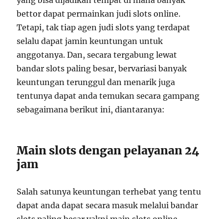
yang bisa dijadikan tempat di mana banyak
bettor dapat permainkan judi slots online.
Tetapi, tak tiap agen judi slots yang terdapat
selalu dapat jamin keuntungan untuk
anggotanya. Dan, secara tergabung lewat
bandar slots paling besar, bervariasi banyak
keuntungan terunggul dan menarik juga
tentunya dapat anda temukan secara gampang
sebagaimana berikut ini, diantaranya:
Main slots dengan pelayanan 24
jam
Salah satunya keuntungan terhebat yang tentu
dapat anda dapat secara masuk melalui bandar