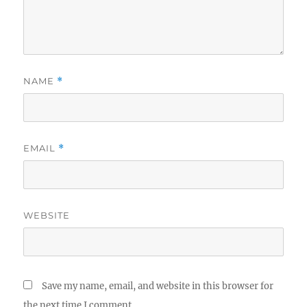
NAME
*
EMAIL
*
WEBSITE
Save my name, email, and website in this browser for
the next time I comment.