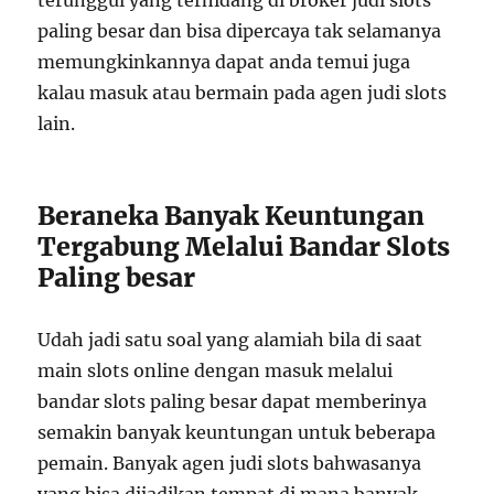
terunggul yang terhidang di broker judi slots
paling besar dan bisa dipercaya tak selamanya
memungkinkannya dapat anda temui juga
kalau masuk atau bermain pada agen judi slots
lain.
Beraneka Banyak Keuntungan
Tergabung Melalui Bandar Slots
Paling besar
Udah jadi satu soal yang alamiah bila di saat
main slots online dengan masuk melalui
bandar slots paling besar dapat memberinya
semakin banyak keuntungan untuk beberapa
pemain. Banyak agen judi slots bahwasanya