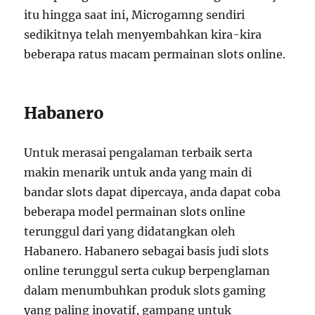
itu hingga saat ini, Microgamng sendiri
sedikitnya telah menyembahkan kira-kira
beberapa ratus macam permainan slots online.
Habanero
Untuk merasai pengalaman terbaik serta
makin menarik untuk anda yang main di
bandar slots dapat dipercaya, anda dapat coba
beberapa model permainan slots online
terunggul dari yang didatangkan oleh
Habanero. Habanero sebagai basis judi slots
online terunggul serta cukup berpenglaman
dalam menumbuhkan produk slots gaming
yang paling inovatif, gampang untuk