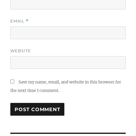
EMAIL
*
WEBSITE
Save my name, email, and website in this browser for
the next time I comment.