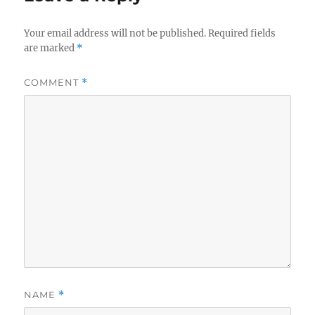
Your email address will not be published.
Required fields
are marked
*
COMMENT
*
NAME
*