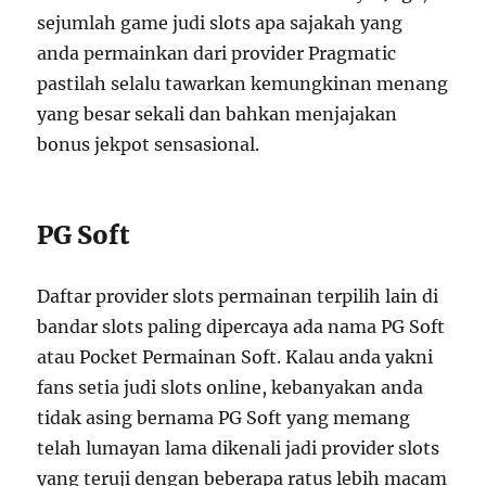
sejumlah game judi slots apa sajakah yang
anda permainkan dari provider Pragmatic
pastilah selalu tawarkan kemungkinan menang
yang besar sekali dan bahkan menjajakan
bonus jekpot sensasional.
PG Soft
Daftar provider slots permainan terpilih lain di
bandar slots paling dipercaya ada nama PG Soft
atau Pocket Permainan Soft. Kalau anda yakni
fans setia judi slots online, kebanyakan anda
tidak asing bernama PG Soft yang memang
telah lumayan lama dikenali jadi provider slots
yang teruji dengan beberapa ratus lebih macam