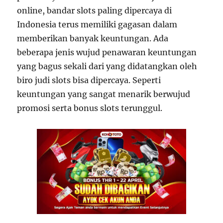
online, bandar slots paling dipercaya di
Indonesia terus memiliki gagasan dalam
memberikan banyak keuntungan. Ada
beberapa jenis wujud penawaran keuntungan
yang bagus sekali dari yang didatangkan oleh
biro judi slots bisa dipercaya. Seperti
keuntungan yang sangat menarik berwujud
promosi serta bonus slots terunggul.