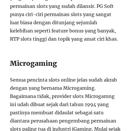
permainan slots yang sudah dilansir. PG Soft
punya ciri-ciri permainan slots yang sangat
luar biasa dengan ditunjang sejumlah
kelebihan seperti feature bonus yang banyak,
RTP slots tinggi dan topik yang amat ciri khas.
Microgaming
Semua pencinta slots online jelas sudah akrab
dengan yang bernama Microgaming.
Bagaimana tidak, provider slots Microgamng
ini udah dibuat sejak dari tahun 1994 yang
pastinya membuat didaulat sebagai satu
diantara perusahaan pengembang permainan
slots paling tua di industri iGaming. Mulai sejak