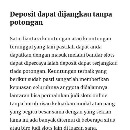
Deposit dapat dijangkau tanpa
potongan
Satu diantara keuntungan atau keuntungan
terunggul yang lain pastilah dapat anda
dapatkan dengan masuk melalui bandar slots
dapat dipercaya ialah deposit dapat terjangkau
tiada potongan. Keuntungan terbaik yang
berikut sudah pasti sangatlah memberikan
kepuasan seluruhnya anggota didalamnya
lantaran bisa permainkan judi slots online
tanpa butuh risau keluarkan modal atau uang
yang begitu besar sama dengan yang sekian
lama ini ada banyak ditemui di beberapa situs
atau biro judi slots lain di luaran sana.