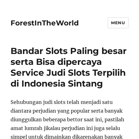
ForestInTheWorld
MENU
Bandar Slots Paling besar
serta Bisa dipercaya
Service Judi Slots Terpilih
di Indonesia Sintang
Sehubungan judi slots telah menjadi satu
diantara perjudian yang popular serta banyak
diunggulkan beberapa bettor saat ini, pastilah
amat lumrah jikalau perjudian ini juga selalu
simpel untuk dimainkan dikarenakan banyak