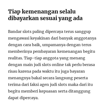
Tiap kemenangan selalu
dibayarkan sesuai yang ada
Bandar slots paling dipercaya terus sanggup
mengawasi keyakinan dari banyak anggotanya
dengan cara baik, umpamanya dengan terus
memberinya pembayaran kemenangan begitu
realitas. Tiap-tiap anggota yang menang
dengan main judi slots online tak perlu berasa
risau karena pada waktu itu juga bayaran
menangnya bakal secara langsung peserta
terima dari faksi agen judi slots maka dari itu
begitu memberi kepuasan serta ditanggung
dapat dipercaya.