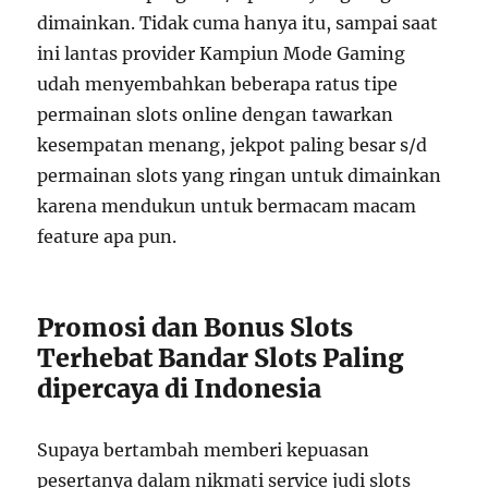
dimainkan. Tidak cuma hanya itu, sampai saat
ini lantas provider Kampiun Mode Gaming
udah menyembahkan beberapa ratus tipe
permainan slots online dengan tawarkan
kesempatan menang, jekpot paling besar s/d
permainan slots yang ringan untuk dimainkan
karena mendukun untuk bermacam macam
feature apa pun.
Promosi dan Bonus Slots
Terhebat Bandar Slots Paling
dipercaya di Indonesia
Supaya bertambah memberi kepuasan
pesertanya dalam nikmati service judi slots