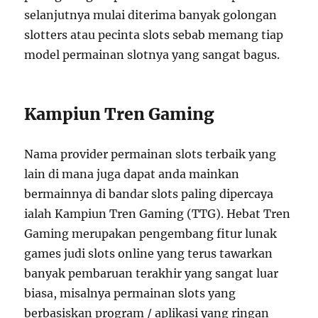
selanjutnya mulai diterima banyak golongan
slotters atau pecinta slots sebab memang tiap
model permainan slotnya yang sangat bagus.
Kampiun Tren Gaming
Nama provider permainan slots terbaik yang
lain di mana juga dapat anda mainkan
bermainnya di bandar slots paling dipercaya
ialah Kampiun Tren Gaming (TTG). Hebat Tren
Gaming merupakan pengembang fitur lunak
games judi slots online yang terus tawarkan
banyak pembaruan terakhir yang sangat luar
biasa, misalnya permainan slots yang
berbasiskan program / aplikasi yang ringan