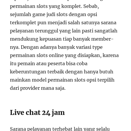
permainan slots yang komplet. Sebab,
sejumlah game judi slots dengan opsi
terkomplet pun menjadi salah satunya sarana
pelayanan terunggul yang lain pasti sangatlah
mendukung kepuasan tiap banyak member-
nya. Dengan adanya banyak variasi type
permainan slots online yang disiapkan, karena
itu pemain atau peserta bisa coba
keberuntungan terbaik dengan hanya butuh
mainkan model permainan slots opsi terpilih
dari provider mana saja.
Live chat 24 jam
Sarana pelayanan terhebat lain yang selalu