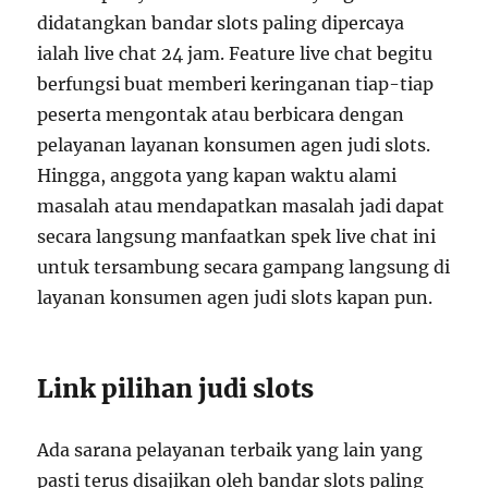
didatangkan bandar slots paling dipercaya
ialah live chat 24 jam. Feature live chat begitu
berfungsi buat memberi keringanan tiap-tiap
peserta mengontak atau berbicara dengan
pelayanan layanan konsumen agen judi slots.
Hingga, anggota yang kapan waktu alami
masalah atau mendapatkan masalah jadi dapat
secara langsung manfaatkan spek live chat ini
untuk tersambung secara gampang langsung di
layanan konsumen agen judi slots kapan pun.
Link pilihan judi slots
Ada sarana pelayanan terbaik yang lain yang
pasti terus disajikan oleh bandar slots paling