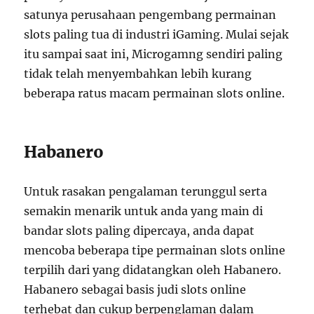
satunya perusahaan pengembang permainan
slots paling tua di industri iGaming. Mulai sejak
itu sampai saat ini, Microgamng sendiri paling
tidak telah menyembahkan lebih kurang
beberapa ratus macam permainan slots online.
Habanero
Untuk rasakan pengalaman terunggul serta
semakin menarik untuk anda yang main di
bandar slots paling dipercaya, anda dapat
mencoba beberapa tipe permainan slots online
terpilih dari yang didatangkan oleh Habanero.
Habanero sebagai basis judi slots online
terhebat dan cukup berpenglaman dalam