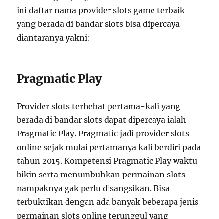
ini daftar nama provider slots game terbaik
yang berada di bandar slots bisa dipercaya
diantaranya yakni:
Pragmatic Play
Provider slots terhebat pertama-kali yang
berada di bandar slots dapat dipercaya ialah
Pragmatic Play. Pragmatic jadi provider slots
online sejak mulai pertamanya kali berdiri pada
tahun 2015. Kompetensi Pragmatic Play waktu
bikin serta menumbuhkan permainan slots
nampaknya gak perlu disangsikan. Bisa
terbuktikan dengan ada banyak beberapa jenis
permainan slots online terunggul yang