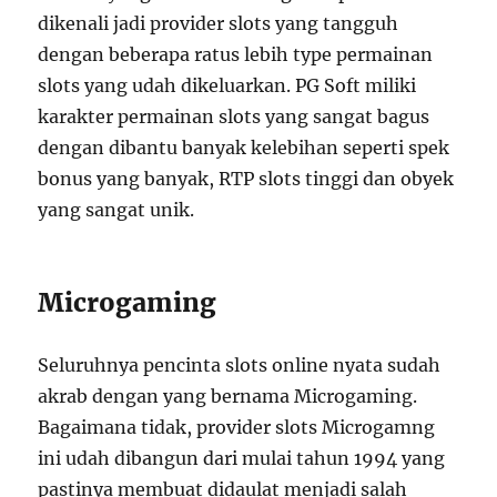
dikenali jadi provider slots yang tangguh
dengan beberapa ratus lebih type permainan
slots yang udah dikeluarkan. PG Soft miliki
karakter permainan slots yang sangat bagus
dengan dibantu banyak kelebihan seperti spek
bonus yang banyak, RTP slots tinggi dan obyek
yang sangat unik.
Microgaming
Seluruhnya pencinta slots online nyata sudah
akrab dengan yang bernama Microgaming.
Bagaimana tidak, provider slots Microgamng
ini udah dibangun dari mulai tahun 1994 yang
pastinya membuat didaulat menjadi salah