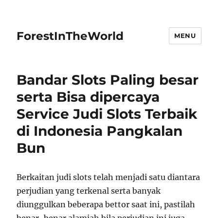
ForestInTheWorld
MENU
Bandar Slots Paling besar
serta Bisa dipercaya
Service Judi Slots Terbaik
di Indonesia Pangkalan
Bun
Berkaitan judi slots telah menjadi satu diantara
perjudian yang terkenal serta banyak
diunggulkan beberapa bettor saat ini, pastilah