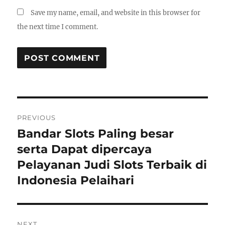
Save my name, email, and website in this browser for
the next time I comment.
Post
PREVIOUS
navigation
Bandar Slots Paling besar
Previous
post:
serta Dapat dipercaya
Pelayanan Judi Slots Terbaik di
Indonesia Pelaihari
NEXT