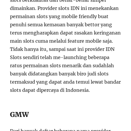
slots berkualitas dan benar-benar simpel
dimainkan. Provider slots IDN ini menekankan
permainan slots yang mobile friendly buat
penuhi semua kemauan banyak bettor yang
terus mengharapkan dapat rasakan keringanan
main slots cuma melalui feature mobile saja.
Tidak hanya itu, sampai saat ini provider IDN
Slots sendiri telah me-launching beberapa
ratus permainan slots menarik dan sudahlah
banyak didatangkan banyak biro judi slots
termaksud yang dapat anda temui lewat bandar
slots dapat dipercaya di Indonesia.
GMW