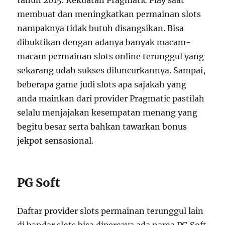
tahun 2015. Kekuatan Pragmatic Play saat
membuat dan meningkatkan permainan slots
nampaknya tidak butuh disangsikan. Bisa
dibuktikan dengan adanya banyak macam-
macam permainan slots online terunggul yang
sekarang udah sukses diluncurkannya. Sampai,
beberapa game judi slots apa sajakah yang
anda mainkan dari provider Pragmatic pastilah
selalu menjajakan kesempatan menang yang
begitu besar serta bahkan tawarkan bonus
jekpot sensasional.
PG Soft
Daftar provider slots permainan terunggul lain