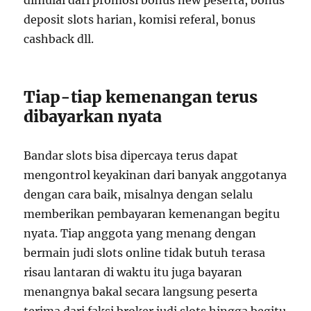
dimulai dari promosi bonus new peserta, bonus
deposit slots harian, komisi referal, bonus
cashback dll.
Tiap-tiap kemenangan terus
dibayarkan nyata
Bandar slots bisa dipercaya terus dapat
mengontrol keyakinan dari banyak anggotanya
dengan cara baik, misalnya dengan selalu
memberikan pembayaran kemenangan begitu
nyata. Tiap anggota yang menang dengan
bermain judi slots online tidak butuh terasa
risau lantaran di waktu itu juga bayaran
menangnya bakal secara langsung peserta