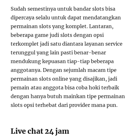
Sudah semestinya untuk bandar slots bisa
dipercaya selalu untuk dapat mendatangkan
permainan slots yang komplet. Lantaran,
beberapa game judi slots dengan opsi
terkomplet jadi satu diantara layanan service
terunggul yang lain pasti benar-benar
mendukung kepuasan tiap-tiap beberapa
anggotanya. Dengan sejumlah macam tipe
permainan slots online yang disajikan, jadi
pemain atau anggota bisa coba hoki terbaik
dengan hanya butuh mainkan tipe permainan
slots opsi terhebat dari provider mana pun.
Live chat 24 jam