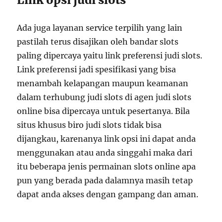
Ada juga layanan service terpilih yang lain
pastilah terus disajikan oleh bandar slots
paling dipercaya yaitu link preferensi judi slots.
Link preferensi jadi spesifikasi yang bisa
menambah kelapangan maupun keamanan
dalam terhubung judi slots di agen judi slots
online bisa dipercaya untuk pesertanya. Bila
situs khusus biro judi slots tidak bisa
dijangkau, karenanya link opsi ini dapat anda
menggunakan atau anda singgahi maka dari
itu beberapa jenis permainan slots online apa
pun yang berada pada dalamnya masih tetap
dapat anda akses dengan gampang dan aman.