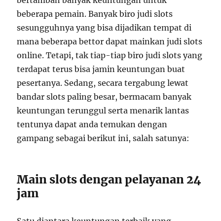
bertambah banyak keuntungan untuk
beberapa pemain. Banyak biro judi slots
sesungguhnya yang bisa dijadikan tempat di
mana beberapa bettor dapat mainkan judi slots
online. Tetapi, tak tiap-tiap biro judi slots yang
terdapat terus bisa jamin keuntungan buat
pesertanya. Sedang, secara tergabung lewat
bandar slots paling besar, bermacam banyak
keuntungan terunggul serta menarik lantas
tentunya dapat anda temukan dengan
gampang sebagai berikut ini, salah satunya:
Main slots dengan pelayanan 24
jam