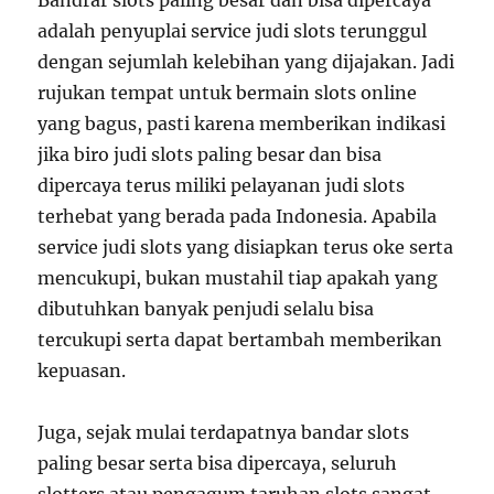
Bandrar slots paling besar dan bisa dipercaya
adalah penyuplai service judi slots terunggul
dengan sejumlah kelebihan yang dijajakan. Jadi
rujukan tempat untuk bermain slots online
yang bagus, pasti karena memberikan indikasi
jika biro judi slots paling besar dan bisa
dipercaya terus miliki pelayanan judi slots
terhebat yang berada pada Indonesia. Apabila
service judi slots yang disiapkan terus oke serta
mencukupi, bukan mustahil tiap apakah yang
dibutuhkan banyak penjudi selalu bisa
tercukupi serta dapat bertambah memberikan
kepuasan.
Juga, sejak mulai terdapatnya bandar slots
paling besar serta bisa dipercaya, seluruh