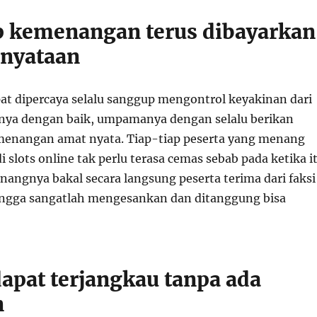
p kemenangan terus dibayarkan
enyataan
pat dipercaya selalu sanggup mengontrol keyakinan dari
nya dengan baik, umpamanya dengan selalu berikan
enangan amat nyata. Tiap-tiap peserta yang menang
 slots online tak perlu terasa cemas sebab pada ketika i
nangnya bakal secara langsung peserta terima dari faksi
 hingga sangatlah mengesankan dan ditanggung bisa
dapat terjangkau tanpa ada
n