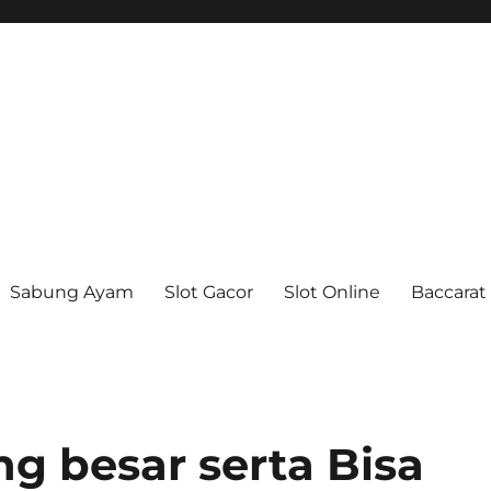
Sabung Ayam
Slot Gacor
Slot Online
Baccarat
ng besar serta Bisa