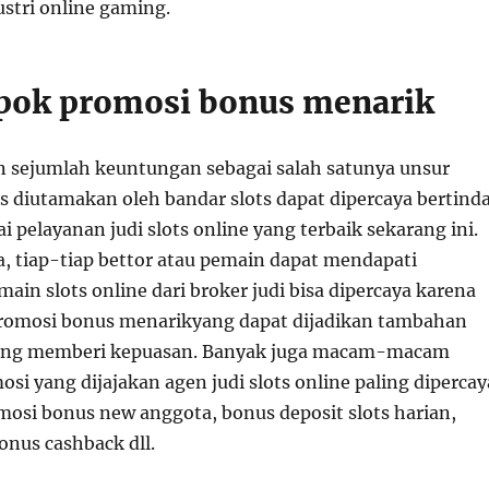
ustri online gaming.
pok promosi bonus menarik
an sejumlah keuntungan sebagai salah satunya unsur
s diutamakan oleh bandar slots dapat dipercaya bertind
i pelayanan judi slots online yang terbaik sekarang ini.
 tiap-tiap bettor atau pemain dapat mendapati
in slots online dari broker judi bisa dipercaya karena
romosi bonus menarikyang dapat dijadikan tambahan
ing memberi kepuasan. Banyak juga macam-macam
si yang dijajakan agen judi slots online paling dipercay
omosi bonus new anggota, bonus deposit slots harian,
bonus cashback dll.