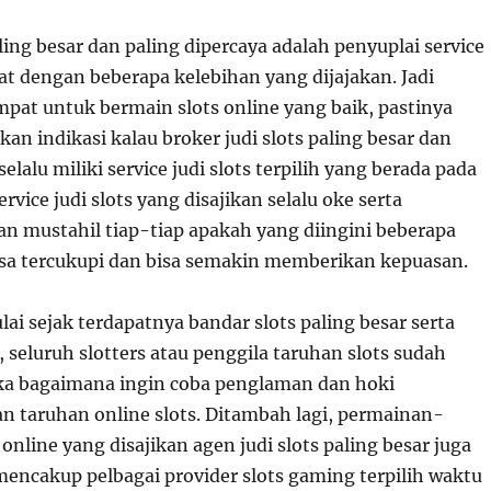
ling besar dan paling dipercaya adalah penyuplai service
bat dengan beberapa kelebihan yang dijajakan. Jadi
pat untuk bermain slots online yang baik, pastinya
n indikasi kalau broker judi slots paling besar dan
elalu miliki service judi slots terpilih yang berada pada
ervice judi slots yang disajikan selalu oke serta
n mustahil tiap-tiap apakah yang diingini beberapa
bisa tercukupi dan bisa semakin memberikan kepuasan.
ai sejak terdapatnya bandar slots paling besar serta
, seluruh slotters atau penggila taruhan slots sudah
ka bagaimana ingin coba penglaman dan hoki
taruhan online slots. Ditambah lagi, permainan-
online yang disajikan agen judi slots paling besar juga
encakup pelbagai provider slots gaming terpilih waktu