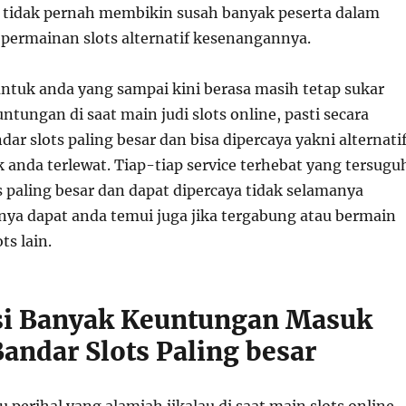
tu tidak pernah membikin susah banyak peserta dalam
permainan slots alternatif kesenangannya.
untuk anda yang sampai kini berasa masih tetap sukar
ungan di saat main judi slots online, pasti secara
ar slots paling besar dan bisa dipercaya yakni alternati
 anda terlewat. Tiap-tiap service terhebat yang tersugu
ts paling besar dan dapat dipercaya tidak selamanya
 dapat anda temui juga jika tergabung atau bermain
ts lain.
si Banyak Keuntungan Masuk
andar Slots Paling besar