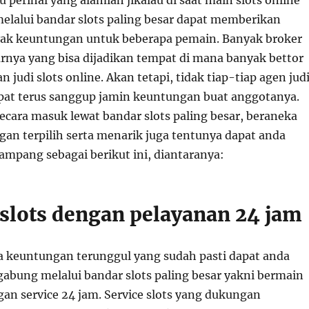
u perihal yang alamiah jikalau di saat main slots online
lalui bandar slots paling besar dapat memberikan
ak keuntungan untuk beberapa pemain. Banyak broker
arnya yang bisa dijadikan tempat di mana banyak bettor
 judi slots online. Akan tetapi, tidak tiap-tiap agen jud
apat terus sanggup jamin keuntungan buat anggotanya.
ecara masuk lewat bandar slots paling besar, beraneka
an terpilih serta menarik juga tentunya dapat anda
ampang sebagai berikut ini, diantaranya:
slots dengan pelayanan 24 jam
a keuntungan terunggul yang sudah pasti dapat anda
gabung melalui bandar slots paling besar yakni bermain
gan service 24 jam. Service slots yang dukungan