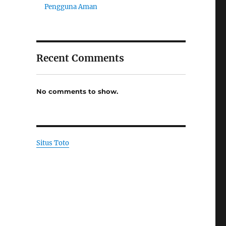
Pengguna Aman
Recent Comments
No comments to show.
Situs Toto