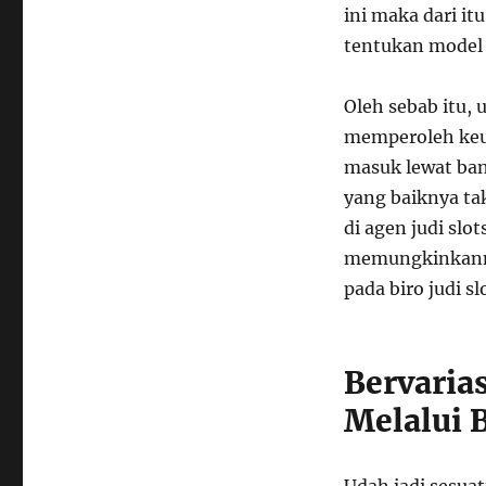
ini maka dari i
tentukan model 
Oleh sebab itu, 
memperoleh keunt
masuk lewat band
yang baiknya tak
di agen judi slo
memungkinkannya
pada biro judi slo
Bervaria
Melalui B