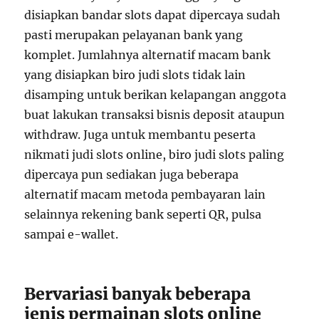
disiapkan bandar slots dapat dipercaya sudah
pasti merupakan pelayanan bank yang
komplet. Jumlahnya alternatif macam bank
yang disiapkan biro judi slots tidak lain
disamping untuk berikan kelapangan anggota
buat lakukan transaksi bisnis deposit ataupun
withdraw. Juga untuk membantu peserta
nikmati judi slots online, biro judi slots paling
dipercaya pun sediakan juga beberapa
alternatif macam metoda pembayaran lain
selainnya rekening bank seperti QR, pulsa
sampai e-wallet.
Bervariasi banyak beberapa
jenis permainan slots online