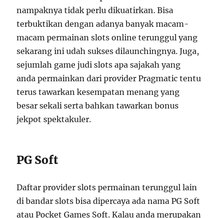
nampaknya tidak perlu dikuatirkan. Bisa
terbuktikan dengan adanya banyak macam-
macam permainan slots online terunggul yang
sekarang ini udah sukses dilaunchingnya. Juga,
sejumlah game judi slots apa sajakah yang
anda permainkan dari provider Pragmatic tentu
terus tawarkan kesempatan menang yang
besar sekali serta bahkan tawarkan bonus
jekpot spektakuler.
PG Soft
Daftar provider slots permainan terunggul lain
di bandar slots bisa dipercaya ada nama PG Soft
atau Pocket Games Soft. Kalau anda merupakan