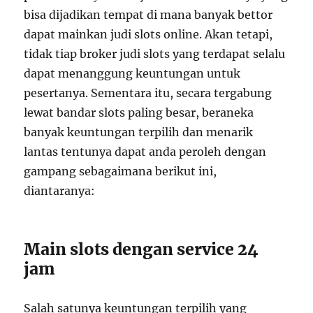
bisa dijadikan tempat di mana banyak bettor
dapat mainkan judi slots online. Akan tetapi,
tidak tiap broker judi slots yang terdapat selalu
dapat menanggung keuntungan untuk
pesertanya. Sementara itu, secara tergabung
lewat bandar slots paling besar, beraneka
banyak keuntungan terpilih dan menarik
lantas tentunya dapat anda peroleh dengan
gampang sebagaimana berikut ini,
diantaranya:
Main slots dengan service 24
jam
Salah satunya keuntungan terpilih yang