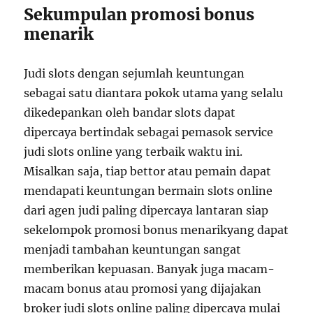
Sekumpulan promosi bonus
menarik
Judi slots dengan sejumlah keuntungan
sebagai satu diantara pokok utama yang selalu
dikedepankan oleh bandar slots dapat
dipercaya bertindak sebagai pemasok service
judi slots online yang terbaik waktu ini.
Misalkan saja, tiap bettor atau pemain dapat
mendapati keuntungan bermain slots online
dari agen judi paling dipercaya lantaran siap
sekelompok promosi bonus menarikyang dapat
menjadi tambahan keuntungan sangat
memberikan kepuasan. Banyak juga macam-
macam bonus atau promosi yang dijajakan
broker judi slots online paling dipercaya mulai