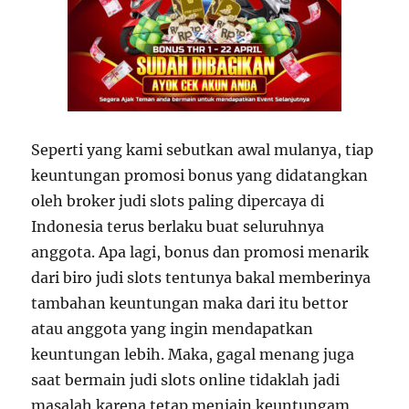
Seperti yang kami sebutkan awal mulanya, tiap
keuntungan promosi bonus yang didatangkan
oleh broker judi slots paling dipercaya di
Indonesia terus berlaku buat seluruhnya
anggota. Apa lagi, bonus dan promosi menarik
dari biro judi slots tentunya bakal memberinya
tambahan keuntungan maka dari itu bettor
atau anggota yang ingin mendapatkan
keuntungan lebih. Maka, gagal menang juga
saat bermain judi slots online tidaklah jadi
masalah karena tetap menjain keuntungam