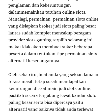
penglaman dan keberuntungan
dalammemainkan taruhan online slots.
Manalagi, permainan-permainan slots online
yang disiapkan broker judi slots paling besar
lantas sudah komplet mencakup beragam
provider slots gaming terpilih sekarang ini
maka tidak akan membuat sukar beberapa
peserta dalam tentukan tipe permainan slots
alternatif kesenangannya.
Oleh sebab itu, buat anda yang sekian lama ini
terasa masih tetap susah mendapatkan
keuntungan di saat main judi slots online,
pastilah secara tergabung lewat bandar slots
paling besar serta bisa dipercaya yaitu
alternatif yang baiknya tidak anda terlewat.