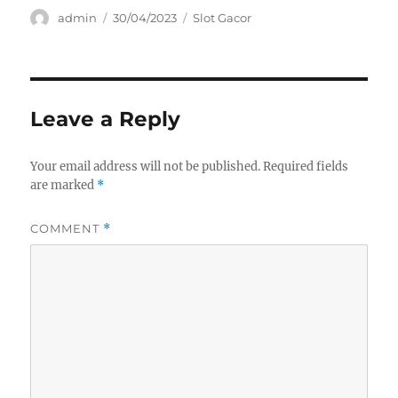
Author
Posted
Categories
admin
30/04/2023
Slot Gacor
on
Leave a Reply
Your email address will not be published.
Required fields
are marked
*
COMMENT
*