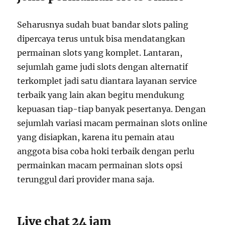
Seharusnya sudah buat bandar slots paling
dipercaya terus untuk bisa mendatangkan
permainan slots yang komplet. Lantaran,
sejumlah game judi slots dengan alternatif
terkomplet jadi satu diantara layanan service
terbaik yang lain akan begitu mendukung
kepuasan tiap-tiap banyak pesertanya. Dengan
sejumlah variasi macam permainan slots online
yang disiapkan, karena itu pemain atau
anggota bisa coba hoki terbaik dengan perlu
permainkan macam permainan slots opsi
terunggul dari provider mana saja.
Live chat 24 jam