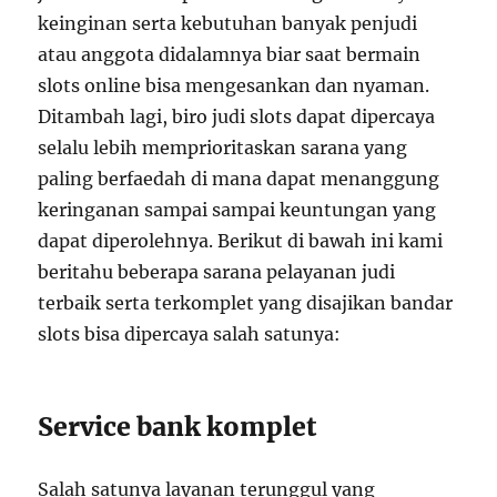
keinginan serta kebutuhan banyak penjudi
atau anggota didalamnya biar saat bermain
slots online bisa mengesankan dan nyaman.
Ditambah lagi, biro judi slots dapat dipercaya
selalu lebih memprioritaskan sarana yang
paling berfaedah di mana dapat menanggung
keringanan sampai sampai keuntungan yang
dapat diperolehnya. Berikut di bawah ini kami
beritahu beberapa sarana pelayanan judi
terbaik serta terkomplet yang disajikan bandar
slots bisa dipercaya salah satunya:
Service bank komplet
Salah satunya layanan terunggul yang