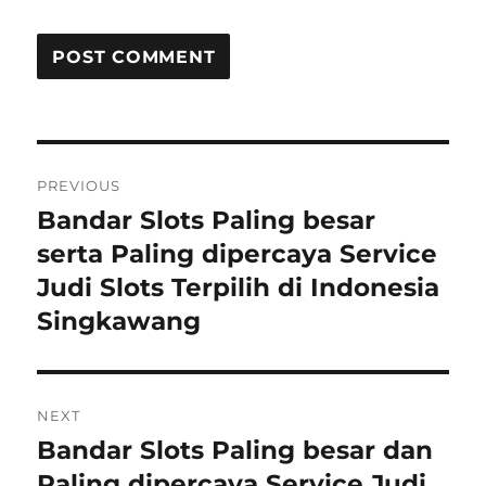
Post
PREVIOUS
navigation
Bandar Slots Paling besar
Previous
post:
serta Paling dipercaya Service
Judi Slots Terpilih di Indonesia
Singkawang
NEXT
Bandar Slots Paling besar dan
Next
post:
Paling dipercaya Service Judi