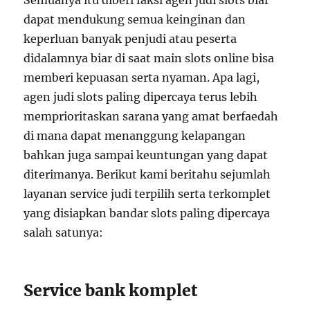
Semuanya itu diberi faksi agen judi slots biar
dapat mendukung semua keinginan dan
keperluan banyak penjudi atau peserta
didalamnya biar di saat main slots online bisa
memberi kepuasan serta nyaman. Apa lagi,
agen judi slots paling dipercaya terus lebih
memprioritaskan sarana yang amat berfaedah
di mana dapat menanggung kelapangan
bahkan juga sampai keuntungan yang dapat
diterimanya. Berikut kami beritahu sejumlah
layanan service judi terpilih serta terkomplet
yang disiapkan bandar slots paling dipercaya
salah satunya:
Service bank komplet