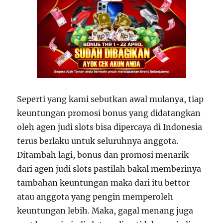
Seperti yang kami sebutkan awal mulanya, tiap
keuntungan promosi bonus yang didatangkan
oleh agen judi slots bisa dipercaya di Indonesia
terus berlaku untuk seluruhnya anggota.
Ditambah lagi, bonus dan promosi menarik
dari agen judi slots pastilah bakal memberinya
tambahan keuntungan maka dari itu bettor
atau anggota yang pengin memperoleh
keuntungan lebih. Maka, gagal menang juga