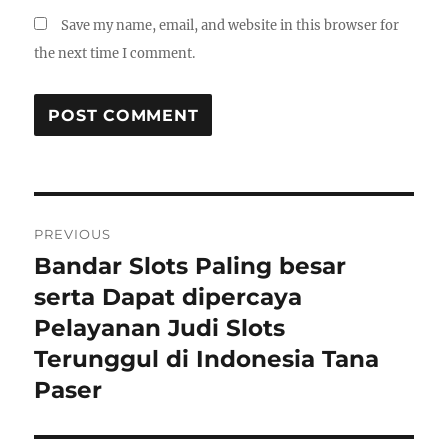
Save my name, email, and website in this browser for
the next time I comment.
Post
PREVIOUS
navigation
Bandar Slots Paling besar
Previous
post:
serta Dapat dipercaya
Pelayanan Judi Slots
Terunggul di Indonesia Tana
Paser