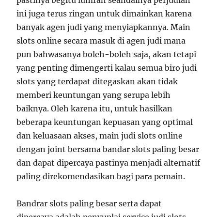
pastinya begitu lumrah seandainya perjudian
ini juga terus ringan untuk dimainkan karena
banyak agen judi yang menyiapkannya. Main
slots online secara masuk di agen judi mana
pun bahwasanya boleh-boleh saja, akan tetapi
yang penting dimengerti kalau semua biro judi
slots yang terdapat ditegaskan akan tidak
memberi keuntungan yang serupa lebih
baiknya. Oleh karena itu, untuk hasilkan
beberapa keuntungan kepuasan yang optimal
dan keluasaan akses, main judi slots online
dengan joint bersama bandar slots paling besar
dan dapat dipercaya pastinya menjadi alternatif
paling direkomendasikan bagi para pemain.
Bandrar slots paling besar serta dapat