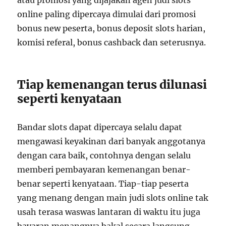
atau promosi yang dijajakan agen judi slots
online paling dipercaya dimulai dari promosi
bonus new peserta, bonus deposit slots harian,
komisi referal, bonus cashback dan seterusnya.
Tiap kemenangan terus dilunasi
seperti kenyataan
Bandar slots dapat dipercaya selalu dapat
mengawasi keyakinan dari banyak anggotanya
dengan cara baik, contohnya dengan selalu
memberi pembayaran kemenangan benar-
benar seperti kenyataan. Tiap-tiap peserta
yang menang dengan main judi slots online tak
usah terasa waswas lantaran di waktu itu juga