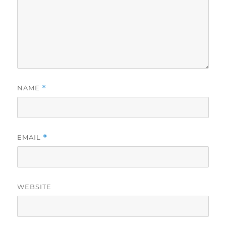
NAME
*
EMAIL
*
WEBSITE