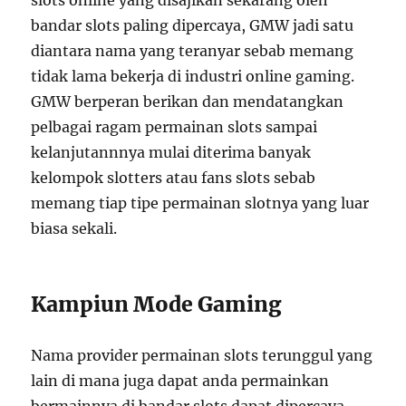
slots online yang disajikan sekarang oleh
bandar slots paling dipercaya, GMW jadi satu
diantara nama yang teranyar sebab memang
tidak lama bekerja di industri online gaming.
GMW berperan berikan dan mendatangkan
pelbagai ragam permainan slots sampai
kelanjutannnya mulai diterima banyak
kelompok slotters atau fans slots sebab
memang tiap tipe permainan slotnya yang luar
biasa sekali.
Kampiun Mode Gaming
Nama provider permainan slots terunggul yang
lain di mana juga dapat anda permainkan